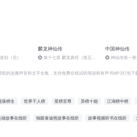
麟龙神仙传
中国神仙传
.道别（完）
第十七章 麟龙真经（第五
神仙传第一卷
节）
子黄帝的老师
授权的连播声音和文字全集，支持免费在线试听阅读和有声书MP3打包下
能落榜生
世界千人榜
星榜至尊
异榜十能
江湖榜中榜
再战封神榜
仙都风云榜
修仙名校榜
落榜之后
金榜封
英雄故事在线听
独眼泰迪熊故事在线听
故事视频听书在线听
传记故事在线听
听故事大人版软件
病毒故事听书在线听
女生