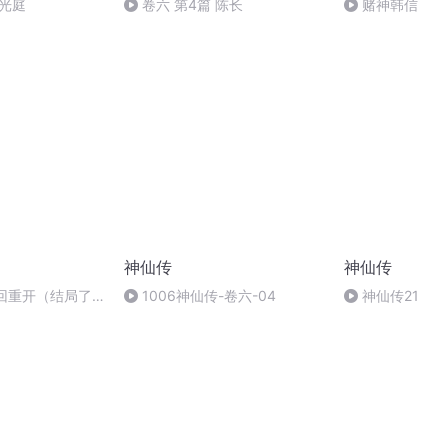
光庭
卷六 第4篇 陈长
赌神韩信
神仙传
神仙传
轮回重开（结局了
1006神仙传-卷六-04
神仙传21