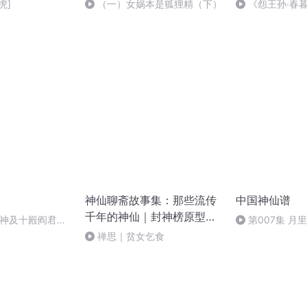
虎]
（一）女娲本是狐狸精（下）
《怨王孙·春
神仙聊斋故事集：那些流传
中国神仙谱
千年的神仙｜封神榜原型神
狱神及十殿阎君是
第007集 月
仙
禅思｜贫女乞食