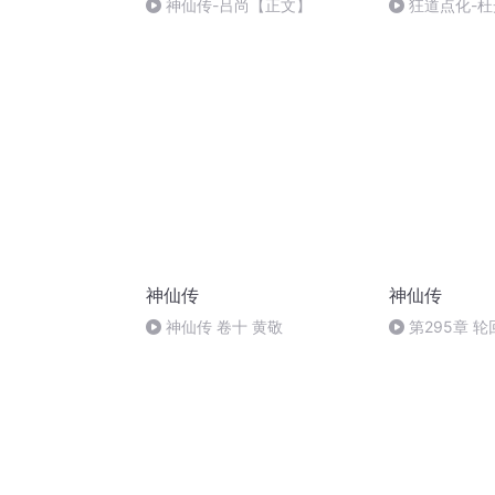
神仙传-吕尚【正文】
狂道点化-杜
神仙传
神仙传
神仙传 卷十 黄敬
第295章 
下）