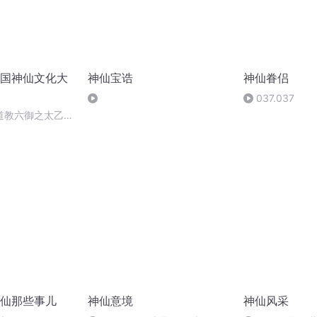
国神仙文化大
神仙宝诰
神仙眷侣
037.037
道教六御之太乙救
神仙那些事儿
神仙意境
神仙风采