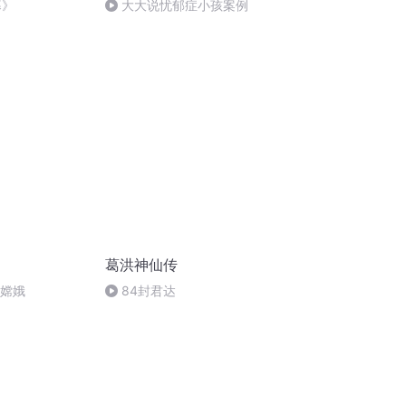
暮》
大大说忧郁症小孩案例
葛洪神仙传
里嫦娥
84封君达