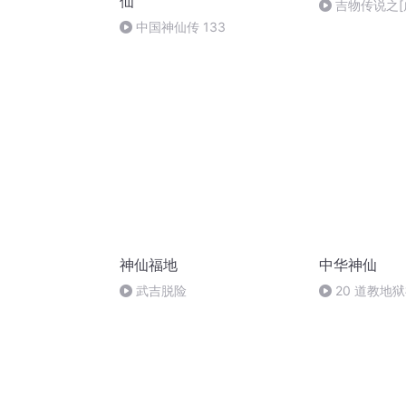
仙
吉物传说之[
中国神仙传 133
神仙福地
中华神仙
武吉脱险
20 道教地
哪些神