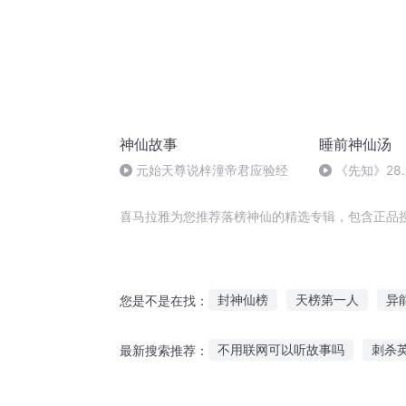
神仙故事
睡前神仙汤
元始天尊说梓潼帝君应验经
《先知》28
喜马拉雅为您推荐落榜神仙的精选专辑，包含正品
封神仙榜
天榜第一人
异
您是不是在找：
神榜至尊
封神榜之再起风云
不用联网可以听故事吗
刺杀
最新搜索推荐：
重生之打榜王
榜前第三
听夜晚小故事的好处
刘胡兰