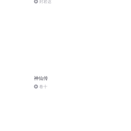
封君达
神仙传
卷十