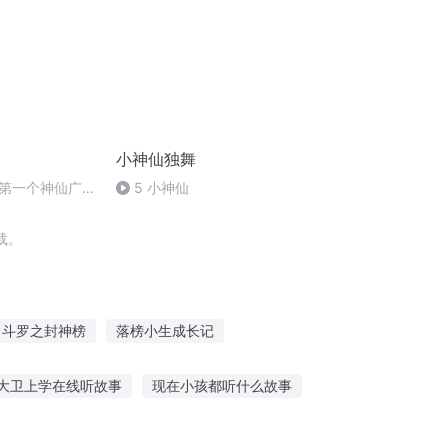
小神仙独舞
第一个神仙广成
5 小神仙
载。
斗罗之封神榜
落榜小生成长记
神
魔榜风云
榜中有名
大卫上学在线听故事
现在小孩都听什么故事
听以前的恋爱故事
男子听孙悟空故事视频