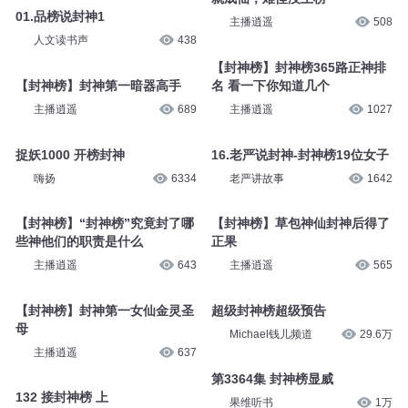
01.品榜说封神1
主播逍遥
508
人文读书声
438
【封神榜】封神榜365路正神排
【封神榜】封神第一暗器高手
名 看一下你知道几个
主播逍遥
689
主播逍遥
1027
捉妖1000 开榜封神
16.老严说封神-封神榜19位女子
嗨扬
6334
老严讲故事
1642
【封神榜】“封神榜”究竟封了哪
【封神榜】草包神仙封神后得了
些神他们的职责是什么
正果
主播逍遥
643
主播逍遥
565
【封神榜】封神第一女仙金灵圣
超级封神榜超级预告
母
Michael钱儿频道
29.6万
主播逍遥
637
第3364集 封神榜显威
132 接封神榜 上
果维听书
1万