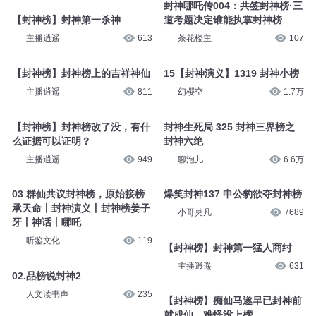
封神哪吒传004：共签封神榜·三
【封神榜】封神第一杀神
道考题决定谁能执掌封神榜
主播逍遥
613
茶花楼主
107
【封神榜】封神榜上的吉祥神仙
15【封神演义】1319 封神小榜
主播逍遥
811
幻樱空
1.7万
【封神榜】封神榜改了没，有什
封神生死局 325 封神三界榜之
么证据可以证明？
封神六绝
主播逍遥
949
聊泡儿
6.6万
03 群仙共议封神榜，原始接榜
爆笑封神137 申公豹欲夺封神榜
承天命丨封神演义丨封神榜姜子
小哥莫凡
7689
牙丨神话丨哪吒
听鉴文化
119
【封神榜】封神第一猛人商纣
主播逍遥
631
02.品榜说封神2
人文读书声
235
【封神榜】痴仙马遂早已封神前
就成仙，难怪没上榜