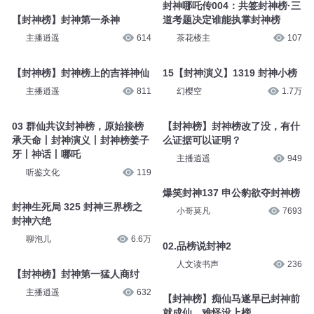
898 封神榜
多特熊故事
314
多特熊故事
414
封神哪吒传004：共签封神榜·三
【封神榜】封神第一杀神
道考题决定谁能执掌封神榜
主播逍遥
614
茶花楼主
107
【封神榜】封神榜上的吉祥神仙
15【封神演义】1319 封神小榜
主播逍遥
811
幻樱空
1.7万
03 群仙共议封神榜，原始接榜
【封神榜】封神榜改了没，有什
承天命丨封神演义丨封神榜姜子
么证据可以证明？
牙丨神话丨哪吒
主播逍遥
949
听鉴文化
119
爆笑封神137 申公豹欲夺封神榜
封神生死局 325 封神三界榜之
小哥莫凡
7693
封神六绝