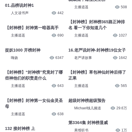
聊泡儿
6.6万
02.品榜说封神2
【封神榜】封神第一猛人商纣
人文读书声
236
主播逍遥
632
【封神榜】痴仙马遂早已封神前
就成仙，难怪没上榜
01.品榜说封神1
主播逍遥
508
人文读书声
442
【封神榜】封神榜365路正神排
【封神榜】封神第一暗器高手
名 看一下你知道几个
主播逍遥
690
主播逍遥
1027
捉妖1000 开榜封神
16.老严说封神-封神榜19位女子
嗨扬
6347
老严讲故事
1642
【封神榜】“封神榜”究竟封了哪