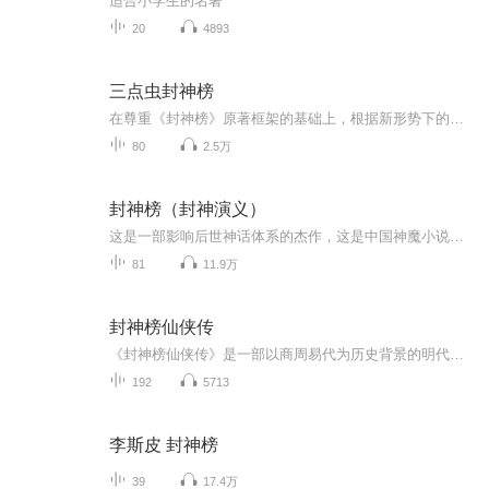
适合小学生的名著
20
4893
三点虫封神榜
在尊重《封神榜》原著框架的基础上，根据新形势下的审美习惯进行了扩展，追求电影的结构设计和质感，在质感形式上也吸收火影、海贼王等优秀动画的打斗形式、层次设计，让古老的神话故事焕发新的光彩。搞笑但不庸俗，清晰易懂但不肤浅，通过挖掘扩展故事内...
80
2.5万
封神榜（封神演义）
这是一部影响后世神话体系的杰作，这是中国神魔小说的代表，这就是《封神演义》。
81
11.9万
封神榜仙侠传
《封神榜仙侠传》是一部以商周易代为历史背景的明代神魔仙侠小说，通过神魔斗法的形式，讲述了姜子牙辅佐周武王伐纣，并最终完成封神大业的宏大故事。小说融合历史演义与神话幻想，构建了一个仙、人、妖三界交织的奇幻世界，是中国文学中“神魔小说”的代...
192
5713
李斯皮 封神榜
39
17.4万