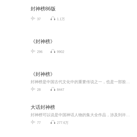
封神榜86版
37
1.1万
《封神榜》
296
9902
《封神榜》
封神榜是中国古代文化中的重要传说之一，也是一部脍炙人口的古代神话小说。故事中讲述了众多神仙、妖魔和人类之间的斗争与纷争，以及他们的命运和封神的过程。《封神榜》的故事起源于中国古代神话传说。在这个故事中，众多神仙和妖魔之间的战争不断，人类...
28
8447
大话封神榜
封神榜可以说是中国神话人物的集大全作品，涉及到许许多多的人物，各种各样的法宝，千奇百怪的妖魔。接下来的日子里，咱们就一起去探索封神世界中的故事。
77
277.6万