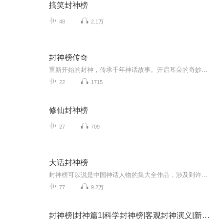
搞笑封神榜
48
2.1万
封神榜传奇
重新开始的封神，传承千年神话故事。开启耳朵的奇妙旅行。欢迎您来收听我的封神演义
22
1715
修仙封神榜
27
709
大话封神榜
封神榜可以说是中国神话人物的集大全作品，涉及到许许多多的人物，各种各样的法宝，千奇百怪的妖魔。接下来的日子里，咱们就一起去探索封神世界中的故事。
77
9.2万
封神榜|封神篇1|科学封神榜|客观封神演义|新评书