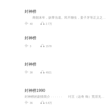
封神榜
商朝末年，妖孽当道。民不聊生，姜子牙等正义之士揭竿而起，与闻太师率领的众妖魔交战，两败俱伤。纣王、妲己、申公豹等以为西岐自此一蹶不振，整日酒池肉林，荒淫无度，甚至杀害九龙岛四圣、设计陷害杨戬和金光圣母、教唆三宵大摆九曲黄河阵替赵公明报仇，全然不顾黎民百姓之安危、国家社稷之存亡，此时西周势力日渐强大。周文王驾崩，其子姬发继位，成为周武王。武王拜姜子牙为相父，姜子牙正式辅助武王，起兵讨伐商纣，为了对抗姜子牙，妲己、申公豹大摆诛仙阵。放妖界七怪助纣为虐，与西岐掀起一...
40
2.7万
封神榜
3
1578
封神榜
38
4921
封神榜1990
封神榜的剧情简介 · · · · · · 纣王（达奇 饰）荒淫无度，竟在拜祭女娲娘娘庙时轻薄女娲娘娘金身，引起女娲大怒，于是冥冥中安排了妖狐前来颠覆纣王江山。妖狐杀死了被选送入宫的美女妲己（傅艺伟 饰），并上了她的身，从此商朝永无安宁。纣王十...
36
6.8万