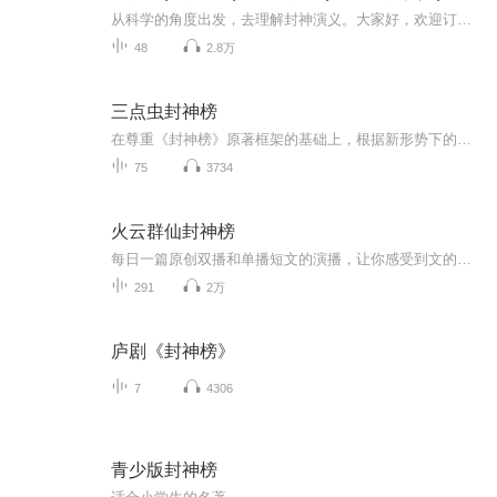
从科学的角度出发，去理解封神演义。大家好，欢迎订阅MS宋老师的《情节-封神篇》《封神演义》这本书大家都不陌生。那么封神演义里面的神话故事与科学发生了碰撞，会产生怎样的火花呢？如果从客观公正第三方的角度去分析里面人物的行为，会不会和大众认知有...
48
2.8万
三点虫封神榜
在尊重《封神榜》原著框架的基础上，根据新形势下的审美习惯进行了扩展，追求电影的结构设计和质感，在质感形式上也吸收火影、海贼王等优秀动画的打斗形式、层次设计，让古老的神话故事焕发新的光彩。搞笑但不庸俗，清晰易懂但不肤浅，通过挖掘扩展故事内...
75
3734
火云群仙封神榜
每日一篇原创双播和单播短文的演播，让你感受到文的精髓声的快感！
291
2万
庐剧《封神榜》
7
4306
青少版封神榜