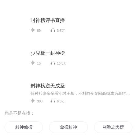
封神榜评书直播
89
3.5万
少兒板一封神榜
15
16.3万
封神榜逆天成圣
特种兵张帝辛看守纣王墓，不料雨夜穿回商朝成为新纣王，从此重用忠臣，斡旋仙道，收哪吒，废太乙，交孔宣，抗昊天，得神兵法宝，修仙体循环，开启了一代帝王我命由我不由天，挽救大商国运，改写封神榜，成王成圣的命运！
308
6.3万
您是不是在找：
封神仙榜
金榜封神
网游之天榜封神