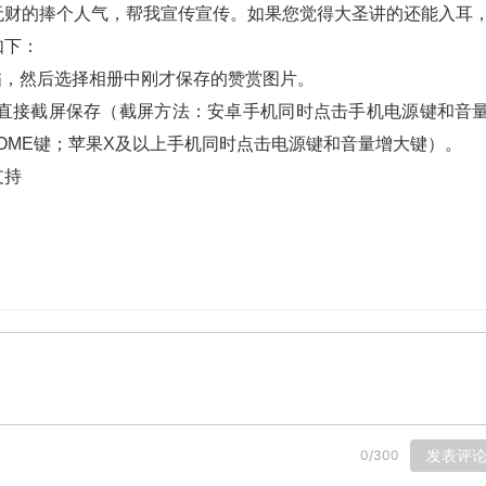
无财的捧个人气，帮我宣传宣传。如果您觉得大圣讲的还能入耳
如下：
选择扫描，然后选择相册中刚才保存的赞赏图片。
话可以直接截屏保存（截屏方法：安卓手机同时点击手机电源键和音
OME键；苹果X及以上手机同时点击电源键和音量增大键）。
支持
发表评
0
/
300