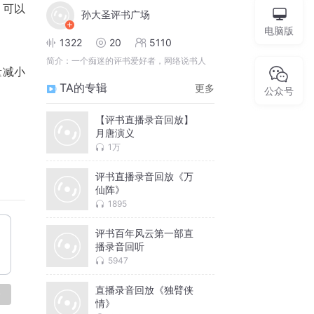
，可以
孙大圣评书广场
电脑版
1322
20
5110
简介：
一个痴迷的评书爱好者，网络说书人
量减小
TA的专辑
更多
公众号
【评书直播录音回放】
月唐演义
1万
评书直播录音回放《万
仙阵》
1895
评书百年风云第一部直
播录音回听
5947
直播录音回放《独臂侠
论
情》