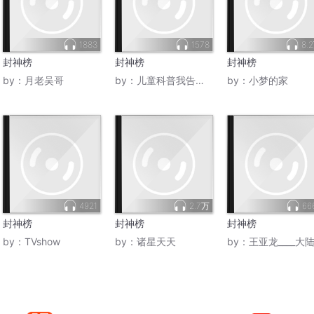
1883
1578
8.
封神榜
封神榜
封神榜
by：
月老吴哥
by：
儿童科普我告诉你
by：
小梦的家
4921
2.7万
66
封神榜
封神榜
封神榜
by：
TVshow
by：
诸星天天
by：
王亚龙____大陆电影