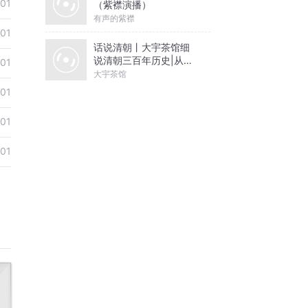
01
（紫襟演播）
有声的紫襟
01
话说清朝丨大宇茶馆细
说清朝三百年历史|从努
01
尔哈赤到末代皇帝溥仪|
大宇茶馆
康熙雍正乾隆
01
01
01