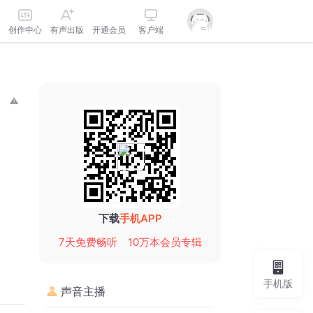
创作中心
有声出版
开通会员
客户端
下载
手机APP
7天免费畅听
10万本会员专辑
手机版
声音主播