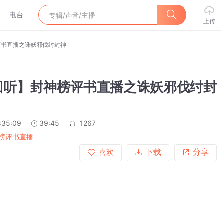
电台
上传
评书直播之诛妖邪伐纣封神
回听】封神榜评书直播之诛妖邪伐纣封
:35:09
39:45
1267
榜评书直播
喜欢
下载
分享