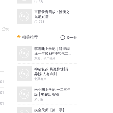
1万
直播录音回放：隋唐之
九老兴隋
7681
赞
相关推荐
换一批
李哪吒上学记｜稀里糊
涂一年级&神神气气二年
级
东海小学广播站
神秘复苏|悬疑惊悚|灵
异|多人有声剧
北冥有声
01
米小圈上学记:一二三年
01
级 | 畅销出版物
米小圈
01
摸金天师【第一季】