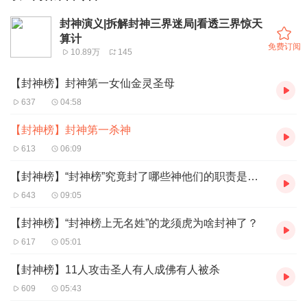
封神演义|拆解封神三界迷局|看透三界惊天
算计
免费订阅
10.89万
145
【封神榜】封神第一女仙金灵圣母
637
04:58
【封神榜】封神第一杀神
613
06:09
【封神榜】“封神榜”究竟封了哪些神他们的职责是什么
643
09:05
【封神榜】“封神榜上无名姓”的龙须虎为啥封神了？
617
05:01
【封神榜】11人攻击圣人有人成佛有人被杀
609
05:43