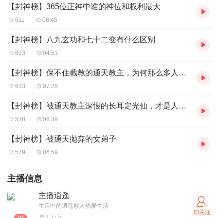
【封神榜】365位正神中谁的神位和权利最大
611
06:45
【封神榜】八九玄功和七十二变有什么区别
623
04:51
【封神榜】保不住截教的通天教主，为何那么多人喜欢他？
633
07:25
【封神榜】被通天教主深恨的长耳定光仙，才是人间清醒
578
06:39
【封神榜】被通天抛弃的女弟子
579
06:59
主播信息
主播逍遥
生活中的逍遥散人热爱生活
加关注
1.55万