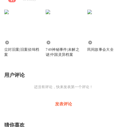
28.46万
22.72万
26.54万
尘封旧案|旧案侦缉档
749神秘事件|未解之
民间故事会大全
案
谜|中国灵异档案
用户评论
还没有评论，快来发表第一个评论！
发表评论
猜你喜欢