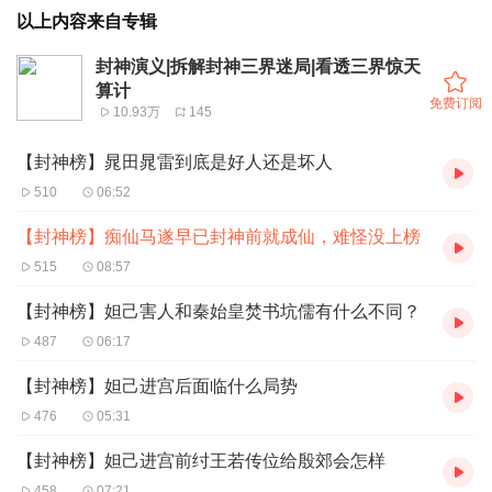
以上内容来自专辑
封神演义|拆解封神三界迷局|看透三界惊天
算计
免费订阅
10.93万
145
【封神榜】晁田晁雷到底是好人还是坏人
510
06:52
【封神榜】痴仙马遂早已封神前就成仙，难怪没上榜
515
08:57
【封神榜】妲己害人和秦始皇焚书坑儒有什么不同？
487
06:17
【封神榜】妲己进宫后面临什么局势
476
05:31
【封神榜】妲己进宫前纣王若传位给殷郊会怎样
458
07:21