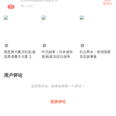
生活中的逍遥散人热爱生活
加关注
1.55万
1.17万
7295
2029
黑恶势力覆灭纪实|真
中日战争｜日本侵华
红尘男女：世间情爱
实黑道覆灭大案【内
真相|真实抗日战争历
百态故事集
地港台黑帮】
史
用户评论
还没有评论，快来发表第一个评论！
发表评论