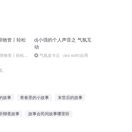
限物资丨轻松
dj小强的个人声音之 气氛互
动
限物资丨轻松丨
气氛皮卡丘（leo edit)自用
载。
的故事
青春里的小故事
末世后的故事
他们的故事
春风故人
爱情的故事
听聊斋故事
故事会民间故事哪里听
贝讲睡前故事
50多岁睡眠听的故事