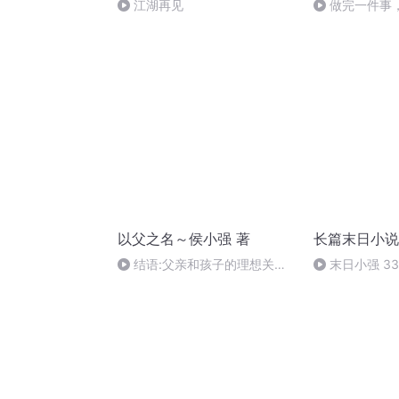
江湖再见
做完一件事，
事情总结束不
以父之名～侯小强 著
长篇末日小说
结语:父亲和孩子的理想关系
末日小强 3
——参谋、合伙人与导师
菊花