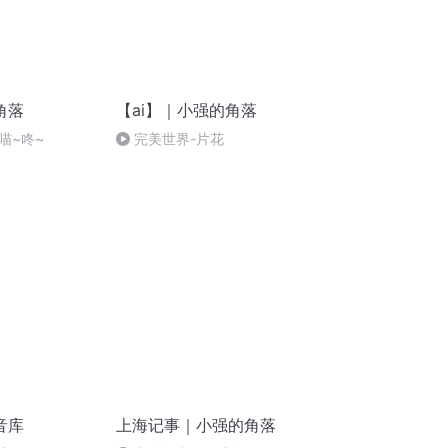
角落
【ai】｜小强的角落
喵~咚~
完美世界-片花
音库
上海记事｜小强的角落