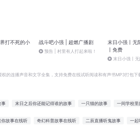
界打不死的小
战斗吧小强 | 超燃广播剧
末日小强丨无
丨免费
预告 | 村里有人打起来啦！
末日小强丨无
免费 | 686
授权的连播声音和文字全集，支持免费在线试听阅读和有声书MP3打包下
故事
末日之后你还能记得谁的故事
一只猫的故事
一间学校里
我故事里的你
自己与自己的故事
故事小会
梦回故国
快穿
迷你故事在线听
奇幻科普故事在线听
二辰直播听鬼故事
一起
事
她的故事
听来的故事
人生的夜听故事
听撩妹的故事小说
孩子边走路边听故事
听宝