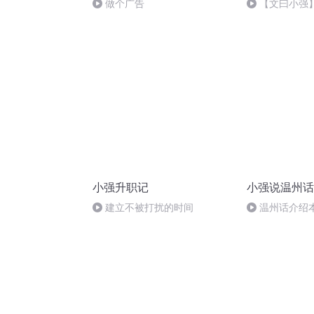
做个广告
【文曰小强
治世界！愫读
界·螺旋》 作
小强升职记
小强说温州话
建立不被打扰的时间
温州话介绍