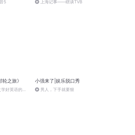
音5
上海记事——瞎谈TVB
邮轮之旅》
小强来了|娱乐脱口秀
困之学好英语的重
男人，下手就要狠