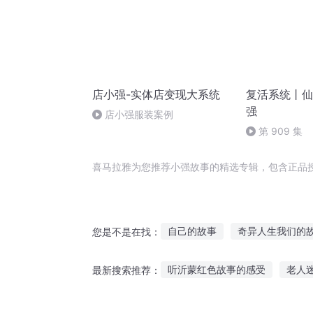
店小强-实体店变现大系统
复活系统丨仙
强
店小强服装案例
第 909 集
喜马拉雅为您推荐小强故事的精选专辑，包含正品
自己的故事
奇异人生我们的
您是不是在找：
强者故事
最强者的故事
听沂蒙红色故事的感受
老人
最新搜索推荐：
三国之但为君故
学之中的故
听故事儿童故事完整版
冷暖