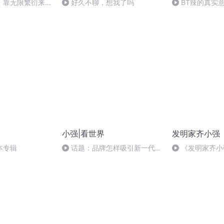
】靠无限繁衍来统
好久不聊，想我了吗
BT辣的真实
午夜凶铃原作《环
者：铃木光司
小强|看世界
发明家齐小强
本专辑
话题：品牌怎样吸引新一代消
《发明家齐小强
费者？
版搞怪大赛