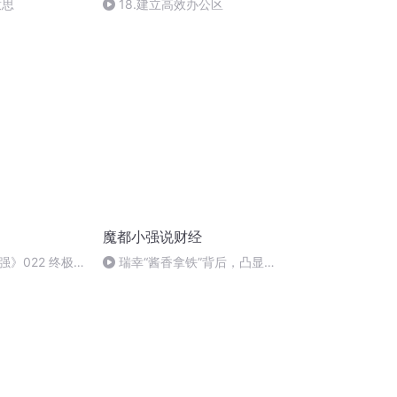
意思
18.建立高效办公区
魔都小强说财经
》022 终极
瑞幸“酱香拿铁”背后，凸显茅
台转型困境！