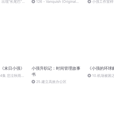
出现“长尾巴”，
126 - Vanquish (Original
小强工作室样
了，怎么办？
Mix) (DJ阿朋 Edit)
《末日小强》
小强升职记：时间管理故事
《小强的环球
书
34集 悲泣秋雨伤
10.机场被
要性
25.建立高效办公区