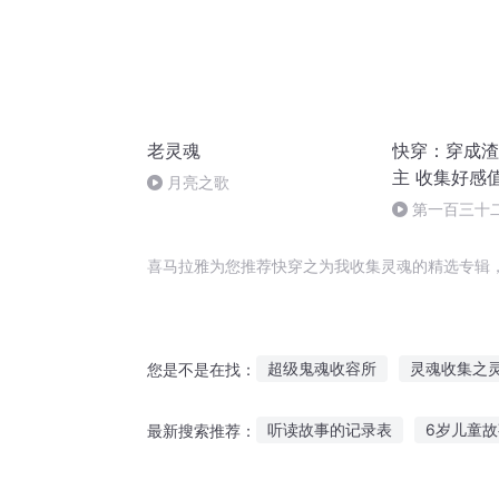
老灵魂
快穿：穿成渣男
主 收集好感
月亮之歌
第一百三十
喜马拉雅为您推荐快穿之为我收集灵魂的精选专辑
超级鬼魂收容所
灵魂收集之
您是不是在找：
重生末世之收魂
收魂使之转
听读故事的记录表
6岁儿童
最新搜索推荐：
万物收集系统
超凡生物回收
小听故事会
晚上听鬼故事睡