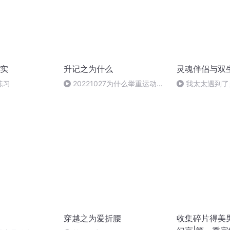
实
升记之为什么
灵魂伴侣与双
练习
20221027为什么举重运动员
我太太遇到了
比赛时要勒紧腰带？
怎么办？
穿越之为爱折腰
收集碎片得美男