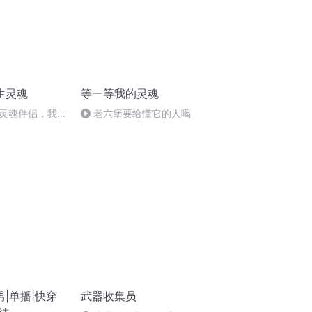
生灵魂
等一等我的灵魂
灵魂伴侣，我该
老六堡要给懂它的人喝
|单播|快穿
武器收集员