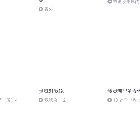
结
被迫收集癖的我
番外
灵魂对我说
我灵魂里的女
慧（跋）4
魂我合一 2
19 这个世
动，但没有什么