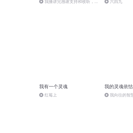
我播讲完感谢支持和收听，赞
六四九
助向我打来吧！
我有一个灵魂
我的灵魂依怙
红莓上
我向往的智