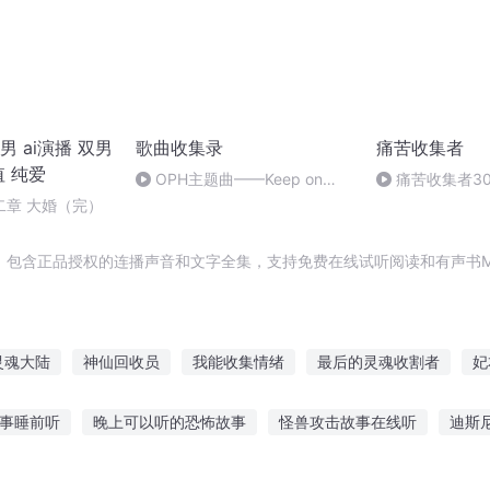
 ai演播 双男
歌曲收集录
痛苦收集者
值 纯爱
OPH主题曲——Keep on
痛苦收集者3
fighting
二章 大婚（完）
，包含正品授权的连播声音和文字全集，支持免费在线试听阅读和有声书M
灵魂大陆
神仙回收员
我能收集情绪
最后的灵魂收割者
妃
生遇见你
神级回收从双生武魂开始
最强灵魂收割者
少年收妖
故事睡前听
晚上可以听的恐怖故事
怪兽攻击故事在线听
迪斯
者
收妖仙道
末日回收系统
修仙从收租开始
收妖王妃
觉软件
东北灵异鬼故事听单
故事讲给您听的英文
听老人讲他