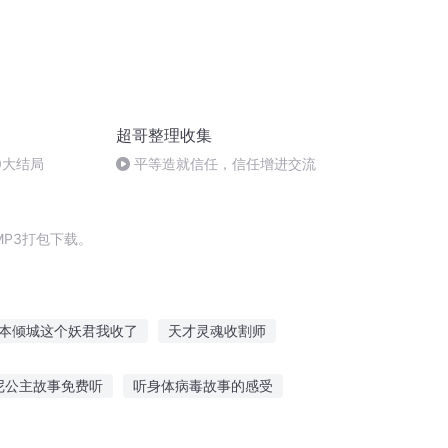
超哥整理收集
0大结局
平等造就信任，信任增进交流
P3打包下载。
本倾城这个妖君我收了
天才灵魂收割师
记
上冥收魂录
灵魂回收者
尼公主故事免费听
听身体病毒故事的感受
故事作文
听最好笑的故事英文