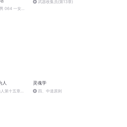
结
武器收集员(第13章)
 064 一女二
为人
灵魂学
为人第十五章
四、中道原则