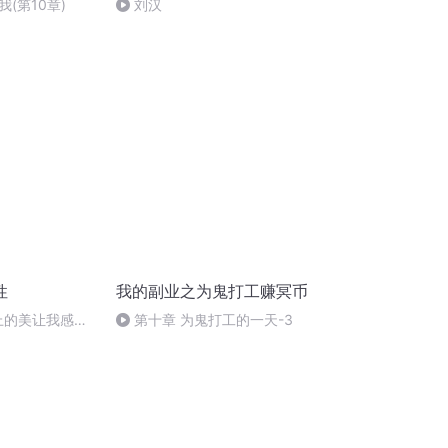
(第10章)
刘汉
性
我的副业之为鬼打工赚冥币
界上的美让我感
第十章 为鬼打工的一天-3
是永恒的