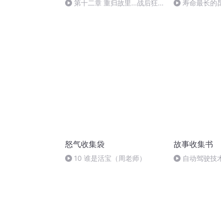
第十二章 重归故里…战后狂
寿命最长的
热年代@1
怒气收集袋
故事收集书
10 谁是活宝（周老师）
自动驾驶技