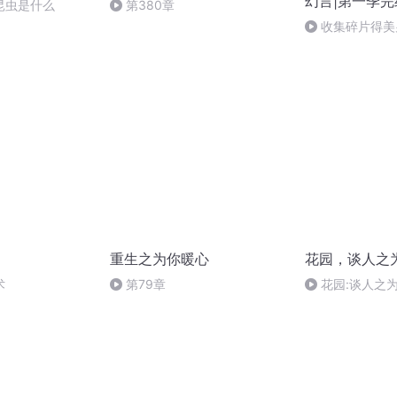
幻言|第一季完
昆虫是什么
第380章
收集碎片得美男
男
重生之为你暖心
花园，谈人之
术
第79章
花园:谈人之
（2）全文完