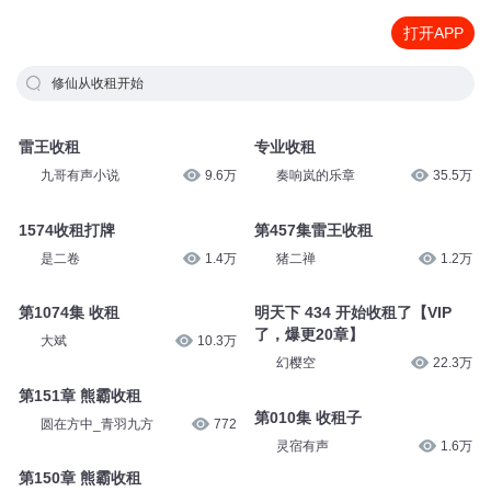
打开APP
修仙从收租开始
雷王收租
专业收租
九哥有声小说
9.6万
奏响岚的乐章
35.5万
1574收租打牌
第457集雷王收租
是二卷
1.4万
猪二禅
1.2万
第1074集 收租
明天下 434 开始收租了【VIP
了，爆更20章】
大斌
10.3万
幻樱空
22.3万
第151章 熊霸收租
第010集 收租子
圆在方中_青羽九方
772
灵宿有声
1.6万
第150章 熊霸收租