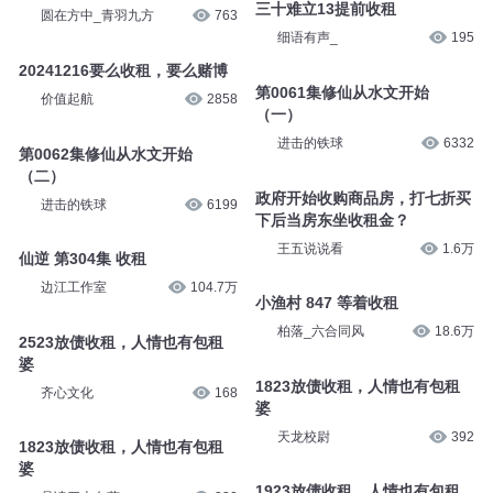
三十难立13提前收租
圆在方中_青羽九方
763
细语有声_
195
20241216要么收租，要么赌博
第0061集修仙从水文开始
价值起航
2858
（一）
进击的铁球
6332
第0062集修仙从水文开始
（二）
政府开始收购商品房，打七折买
进击的铁球
6199
下后当房东坐收租金？
王五说说看
1.6万
仙逆 第304集 收租
边江工作室
104.7万
小渔村 847 等着收租
柏落_六合同风
18.6万
2523放债收租，人情也有包租
婆
1823放债收租，人情也有包租
齐心文化
168
婆
天龙校尉
392
1823放债收租，人情也有包租
婆
1923放债收租，人情也有包租