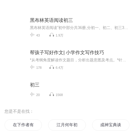
黑布林英语阅读初三
黑布林英语阅读”初中部分共36册,分初一、初二、初三3个级别,每级别2辑,每辑6册。每辑包含经典小说、当代原创小说、当代图片小说和当代小小说4种类型。
43
1.9万
帮孩子写好作文| 小学作文写作技巧
*从考纲角度解读作文题目，分析出题意图及考点。*针对每个作文选题，梳理写作思路，帮助孩子把握整体结构、积累写作素材、熟悉写作手法。*举一反三，引导多角度思考，一通百通，攻克同类型作文题。
178
6.4万
初三
20
1568
您是不是在找：
在下作者有何贵干
江月何年初照人
成神宝典谈写作