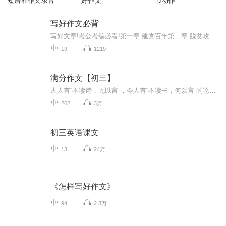
短语和作文录音
好作文
节动作
写好作文必背
写好文章!考公考编必看!第一章:建党百年第二章:脱贫攻坚第三章:抗议斗争第四章:科技前沿第五章:传统文化第六章:五育并举第七章:抗美援朝第八章:生态文明第九章:百年变局第十章:特区40年第11章:十四五规划第12章:英雄楷模第13章:北京冬奥摘自《人民日报 教...
19
1219
满分作文【初三】
古人有“不读诗，无以言”，今人有“不读书，何以言”的论调。听满分作文，潜移默化的慢慢沉淀作文素材，体会作文格式！要做一个有心人，时时处处多看、多听、多想、多吸收。养成认真仔细观察生活的好习惯。
262
3万
初三英语课文
13
24万
《怎样写好作文》
94
2.8万