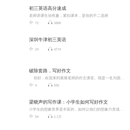
初三英语高分速成
老师讲课生动有趣，紧扣课本，是你的不二选择
72
3868
深圳牛津初三英语
24
4774
破除套路，写好作文
你好，欢迎来到展展老师的作文课堂。我是一名为国内一线媒体供稿的自由撰稿人，具有多年丰富的采访、写作经验。在这一季的课程中，我将带你学习如何写作文，帮助你成长为一个更乐于表达，也更擅于表达的人。 很多同学一听到作文就头大，对写作文怀有深深的恐惧。拿到作文题目之后，完全不知该如何下笔，常常写着写着就离题了，或者是像流水账一样，想到什么写什么,缺乏重点。越写不好呢，同学们就越容易对写作文产生畏难情绪。那在这里，在这里我想先告诉大家一个秘密，其实啊，我们每位同...
4
555
梁晓声的写作课：小学生如何写好作文
小学生的想象世界是丰富的，如何让他们的想象力变成生动的文字跃然纸上呢？著名作家、北京语言大学教授梁晓声先生根据自己多年写作经验，结合全新的小学语文课程大纲，为广大小学生编写了这本作文指导用书，手把手指导小学生作文写作，深度挖掘小学生的文...
54
1.1万