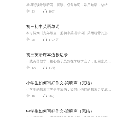
单词朗读带读听写，拼读。必备单词，常用短语，总结性较强让大家在更短时间内掌握知识。
23
19万
初三初中英语单词
本专辑为《九年级全一册初中英语单词》采用听背的形式，根据音节分解朗读，简单高效，不容错过，提供对应文本可供参考。每天听十分钟，可轻松学会一单元单词。让你用碎片时间轻松跨越英语词汇障碍。
28
179.4万
初三英语课本边教边录
一线英语教学，担心孩子虽然在学校学会了，但回家又忘记了，晚上再在家录制一些当天所学内容，便于孩子反复聆听。
127
1.2万
小学生如何写好作文-梁晓声（完结）
小学生的想象世界是丰富的，如何让他们的想象力变成生动的文字跃然纸上呢？著名作家、北京语言大学教授梁晓声先生根据自己多年写作经验，结合全新的小学语文课程大纲，为广大小学生编写了这本作文指导用书，手把手指导小学生作文写作，深度挖掘小学生的文...
16
26万
中学生如何写好作文-梁晓声（完结）