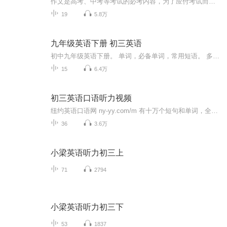
作文是高考、中考等考试的必考内容，为了应付考试而学习写作文，写作文就成了一种令人头疼的苦差。著名作家、北京语言大学教授梁晓声先生根据自己多年写作经验，摒弃传统作文书陈旧思维，结合最新的中学语文课程大纲，为广大中学生编写了这本作文指导用书...
19
5.8万
九年级英语下册 初三英语
初中九年级英语下册。 单词，必备单词，常用短语。 多听多读多记忆，为高中英语奠定扎实基础。
15
6.4万
初三英语口语听力视频
纽约英语口语网 ny-yy.com/m 有十万个短句和单词，全部由美国播音员朗读，发音清晰纯正。就像对面的播音员教你一样，认真模仿每一句。记在脑子里才达到学习目的。学习后，您的英语就会脱口而出，可以与美国人自由交流。...
36
3.6万
小梁英语听力初三上
71
2794
小梁英语听力初三下
53
1837