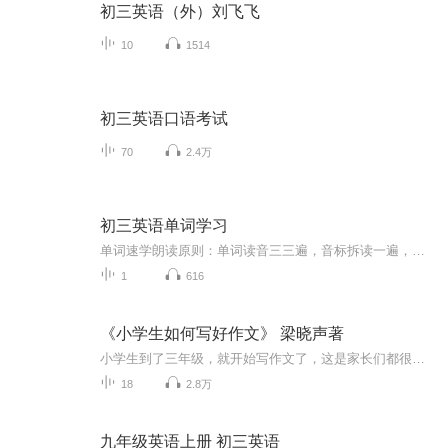
初三英语（外）刘飞飞
10
1514
初三英语口语考试
70
2.4万
初三英语单词学习
单词速学朗读原则：单词读音三三遍，音标拆读一遍，字母拼写一遍，合成发音一遍。朗读过程中个别单词可能会稍有变化 。绝大部分单词是美式发音，个别单词是英式发音（嫌美音太别扭了。）比如poem的美音就很难接受。初三了，同学加油！...
1
616
《小学生如何写好作文》 梁晓声著
小学生到了三年级，就开始写作文了，这是家长们都很关心的一个点。小学作文有些什么特点？孩子们应该怎样正确对待作文？小学语文老师怎么做比较合适？家长们平时又可以给予怎样的指导和帮助呢……著名作家梁晓声，不仅仅是个作家，同时也负责过作文的教学...
18
2.8万
九年级英语上册 初三英语