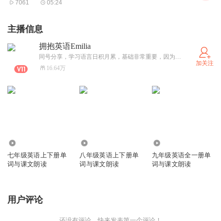
7061
05:24
主播信息
拥抱英语Emilia
同号分享，学习语言日积月累，基础非常重要，因为年级越高单词语法句子都会越来越复杂，大学阶段句子结构一句话几十个上百个单词是常事。大家一起加油，喜欢就分享给更多人，让更多人受益，谢谢大家的肯定！
加关注
16.64万
820.65万
445.50万
869.90万
七年级英语上下册单
八年级英语上下册单
九年级英语全一册单
词与课文朗读
词与课文朗读
词与课文朗读
用户评论
还没有评论，快来发表第一个评论！