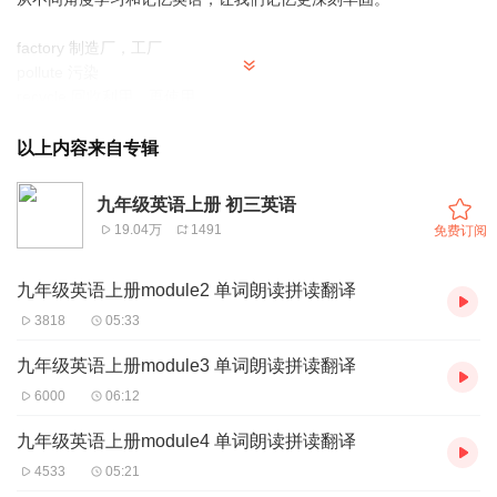
factory 制造厂，工厂
pollute 污染
recycle 回收利用，再使用
waste 废料，废弃物
enemy 敌人，仇人
以上内容来自专辑
crop 庄稼，作物
kill 杀死，弄死
九年级英语上册 初三英语
oil 石油
19.04万
1491
免费订阅
less 较小的，较少的；较少数，较少量
hopeless 无望的
九年级英语上册module2 单词朗读拼读翻译
china 瓷，陶瓷
divide 分开
3818
05:33
plastic 塑料，塑料的
policy 政策，方针
九年级英语上册module3 单词朗读拼读翻译
reuse 再次使用，重复利用
6000
06:12
bottle 瓶
throw away 扔掉，丢弃
九年级英语上册module4 单词朗读拼读翻译
repeat 重说，重新做
4533
05:21
reduce 减少，减低，缩小