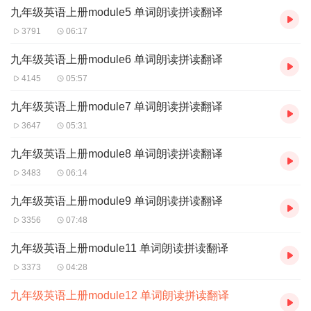
cloth 布，布料
九年级英语上册module5 单词朗读拼读翻译
ton 吨
3791
06:17
tons of 许多，很多
rubber 橡胶
九年级英语上册module6 单词朗读拼读翻译
recycling 回收利用
4145
05:57
rapid 快速的，迅速的
step 步骤，措施
九年级英语上册module7 单词朗读拼读翻译
grandson （外）孙子
3647
05:31
granddaughter （外）孙女
九年级英语上册module8 单词朗读拼读翻译
3483
06:14
九年级英语上册module9 单词朗读拼读翻译
3356
07:48
九年级英语上册module11 单词朗读拼读翻译
3373
04:28
九年级英语上册module12 单词朗读拼读翻译