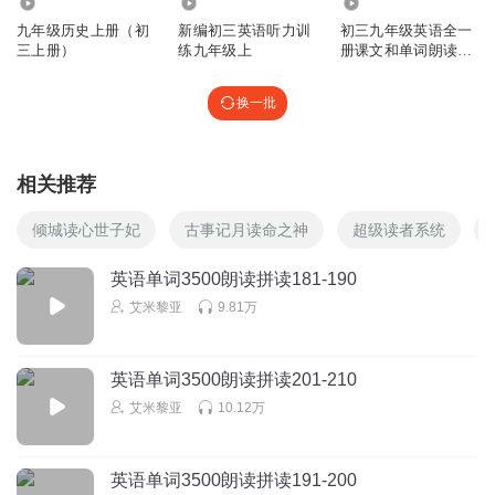
1.04万
23.93万
11.19万
九年级历史上册（初
新编初三英语听力训
初三九年级英语全一
三上册）
练九年级上
册课文和单词朗读音
频
换一批
相关推荐
倾城读心世子妃
古事记月读命之神
超级读者系统
英语单词3500朗读拼读181-190
艾米黎亚
9.81万
英语单词3500朗读拼读201-210
艾米黎亚
10.12万
英语单词3500朗读拼读191-200