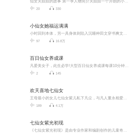
仙女关妞妞的故事 第一季人物简介关妞妞一个开朗的小女孩，也是主播啦！是故事里的主人公，也是悦音族幸存的后代，她还是魔法世界的小公主，学习也很好。张小可关妞妞的闺蜜，也是表姐。温柔的小姑娘，学习比关妞妞还好一些，是魔法世界的仙子，令大家喜欢...
20
330
小仙女她福运满满
小时回到本体，另一具身体则陷入沉睡种田文穿书爽文年代文一句话简介：小猫妖年代文中虐渣谈情立意：努力生...
97
16.8万
百日仙女养成课
凡爱美女子，此生必学!大型百日仙女养成课每课10分钟，还你十年花容月貌、窈窕多姿!养气、养血、养五脏;药膳、药茶、药酒、药浴、膏方的如法炮制;艾灸养颜、瘦身的膳茶酒浴方;祛痘、祛斑、祛皱、美白、乌发、丰胸、排毒、安睡的膳茶酒浴方。从此，蜕变仙女，不再求人!从张氏家传众方中精心挑选，结合临床实践经验方，医理与操作逐一细数，学透、学精!60多节视频课，约百日内完课，每课10-20分钟，不定时更新，轻松听课没压力!...
2
145
欢天喜地七仙女
王母最小的女儿七仙女紫儿私下凡尘，与凡人董永相爱并成亲。但她的行为触犯了天条戒律，为了维护天庭法度，王母派李大王下凡捉拿七仙女回天。伤心欲绝的董永闯上天庭，两人坚贞不渝的心迹打动了王母，不得不忍痛割爱，将七仙女贬下凡间。夫妻返回人间，受...
189
4.1万
七仙女紫光初现
《七仙女紫光初现》是由专业作家和编剧创作的儿童奇幻文学，是《七仙女》儿童系列小说的第一部。在浩渺的天宫里，生活着七位性格迥异、各有特长的小姐妹，她们是七仙女。她们分别代表着赤、橙、红、绿、青、蓝、紫七种颜色，能够变化为凤凰、锦鲤、梅花鹿...