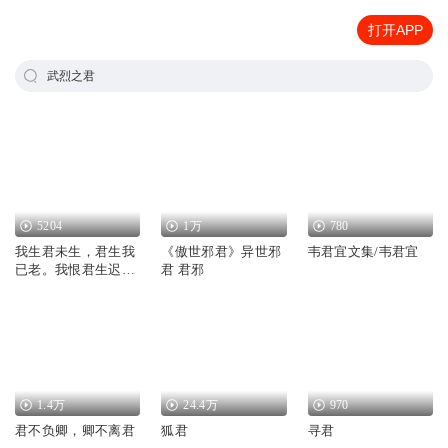
打开APP
武烈之君
5204
1万
780
我生君未生，君生我
《傲世邪君》异世邪
韦君宜文集/韦君宜
已老。我恨君生迟，
君 君邪
君恨我生早！
1.4万
24.4万
970
君不负卿，卿不离君
狐君
寻君