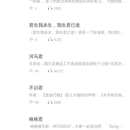
一眨眼， 落下的血泪滴落在他染红的白衫上， 与他的血融为一体。 她俯下身轻吻他的额头， 在他的耳边轻声念叨， “君生我未生，我生君已老。 君恨我生迟，我恨君生早”
1
2352
君生我未生，我生君已老
《君生我未生，我生君已老》讲述一了段凄美、纯洁的忘年恋。
3
8.2万
河马君
非原创，我只是搬运工不喜勿喷喜欢请给个订阅+五星好评谢谢拒绝恶意差评栓Q
49
40.3万
不识君
作者： 【赏饭罚饿】-晋江大咖特别声明：【本专辑为免费专辑，纯属对此故事的热爱，主播没有任何收益。任何组织和个人请勿下载或投入商用。】故事简介手下背叛，腹背受敌，沈怿浑身是血的倒在雪地里。就在意识快要模糊的那一瞬，有人蹲下身给了他一碗热粥...
59
2386
格格君
格格聊天群：467218127，大家一起来玩吧 5sing链接地址：http://5sing.kugou.com/iloveu/default.html 5sing.live主播间：http://5singlive.kugou.com/1012563 新浪微博：http://weibo.com/u/21...