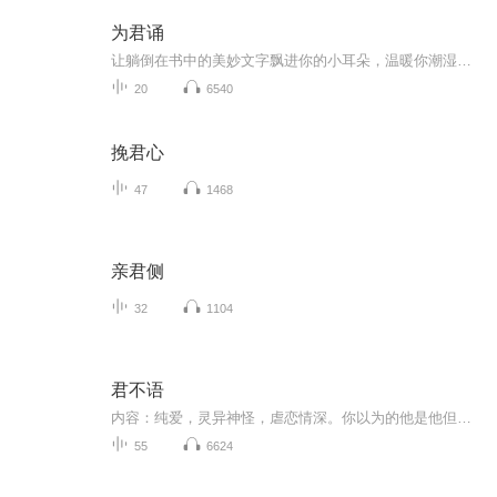
为君诵
让躺倒在书中的美妙文字飘进你的小耳朵，温暖你潮湿的心，有质量的陪伴。
20
6540
挽君心
47
1468
亲君侧
32
1104
君不语
内容：纯爱，灵异神怪，虐恋情深。你以为的他是他但又不是他最终还是他~主角：主角：魏晴岚，常洪嘉 ┃ 配角： 其它巍巍远山，雾剪晴岚；为君一言，抟转九天。
55
6624