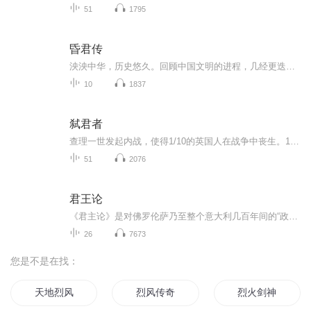
51
1795
昏君传
泱泱中华，历史悠久。回顾中国文明的进程，几经更迭，人们多会想到秦皇汉武唐宗宋祖康乾等治世明君，赞叹他们开创的华夏盛世。而昏君如夏桀商纣等，虽本身很有才能，却多背负骂名，遗臭万年，是什么原因造成的？对我们当代管理者、企业家有何启示？欢迎收...
10
1837
弑君者
查理一世发起内战，使得1/10的英国人在战争中丧生。1649年的议会却找不到一个有才华和勇气的律师来起诉自称高于法律的国王。约翰库克最后临危受命，以清教徒的虔诚和对公民自由的热爱挑战“君权神授”，把国王送上法庭和断头台。英国从而告别了君主专制。...
51
2076
君王论
《君主论》是对佛罗伦萨乃至整个意大利几百年间的“政治实验和激烈变革”以及马基亚维利本人多年从政经验的理论性总结。较为完整地阐述了马基亚维利的君主专制理论和君王权术论，它对意大利长期战争分裂的原因进行了总结，并提出了实现意大利的统一的方案——建立强有力的中央集权国家。试图把但丁的统一思想与君权思想付诸实现，尽可能深入权术问题，直接向君主提出种种实行办法
26
7673
您是不是在找：
天地烈风
烈风传奇
烈火剑神