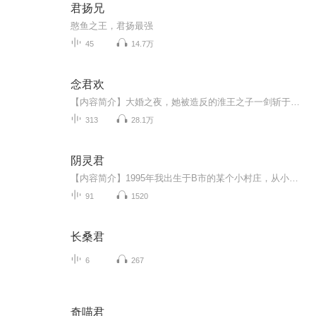
君扬兄
憨鱼之王，君扬最强
45
14.7万
念君欢
【内容简介】大婚之夜，她被造反的淮王之子一剑斩于东宫。睁眼醒来，竟然回到三十年前？！仇人尚未出生，父母如此青葱，自己成了那位结局被浸猪笼的本家姑祖母。花痴做久了，处处被嫌弃，当活在传闻中的人们纷纷登场，她才发现......【作者/主播简介】作者...
313
28.1万
阴灵君
【内容简介】1995年我出生于B市的某个小村庄，从小我就没有父亲，听村里人说我父亲是一个妖怪......【作者/主播简介】作者：西西王东主播：黄埔之声【购买须知】1、本作品为付费有声书，前9集为免费试听，购买成功后，即可收听，可下载重复收听。2、版权归...
91
1520
长桑君
6
267
奇喵君