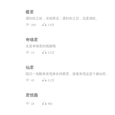
暖君
遇到你之前，冰缩寒流；遇到你之后，花柔酒软。
204
1.8万
奇喵君
全是奇喵君的视频哦
13
3.2万
仙君
陆沉一觉醒来发现身在鸡窝里，接着发现这是个修仙世界，还来不及畅想呼风唤雨的美好未来，就悲催发现自己居然只是灵兽铺卖的一颗鸡蛋！在被仙君买走前，陆沉时刻担心自己会被残忍吃掉。在被仙君圈养后，陆沉还是时刻担心自己会被吃掉。
43
3.2万
君惜颜
18
850