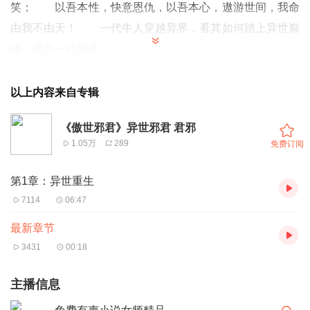
笑； 以吾本性，快意恩仇，以吾本心，遨游世间，我命
由我不由天！ 一代牛人穿越异界，看其如何踏上异世巅
峰，成为一代邪君！
【收听须知】
以上内容来自专辑
1、《
傲世邪君
》主角：
君邪
2、由于音频节目更新的比较慢，如想快速阅读
小说文字版
《傲世邪君》异世邪君 君邪
1.05万
289
免费订阅
的全部章节
，请在微信中搜索公众号
【青蛙文学】
，关注
后，并在公众号中回复：【
387
】，便可快速阅读小说文字
第1章：异世重生
版全集。
7114
06:47
（
注意：
需要在公众号中回复才有效哦）
最新章节
第一章 异世重生
3431
00:18
古朴的房间，幽幽的檀香，床铺传来的柔软触感。
主播信息
“哈哈哈，老子命就是大！”
他还活着！君邪不由的笑出声来。