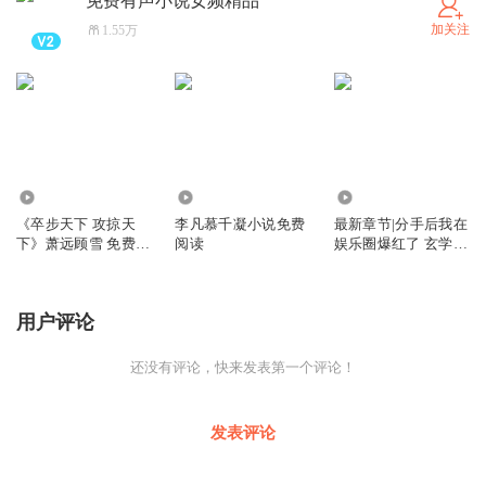
免费有声小说女频精品
世界上当之无愧的终极杀手，唯一从未失手过的巅峰强
加关注
1.55万
者！
6951
3.32万
9.58万
《卒步天下 攻掠天
李凡慕千凝小说免费
最新章节|分手后我在
下》萧远顾雪 免费有
阅读
娱乐圈爆红了 玄学大
声小说
佬称霸娱乐圈
用户评论
还没有评论，快来发表第一个评论！
发表评论