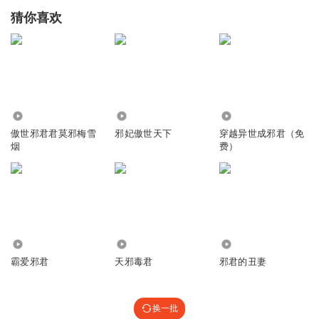
猜你喜欢
706
1575.90万
2.83万
傲世邪君君莫邪梅雪
邪妃傲世天下
穿越异世成邪君（免
烟
费）
2.38万
634
5997
霸爱邪君
天邪毒君
邪君的丑妻
换一批