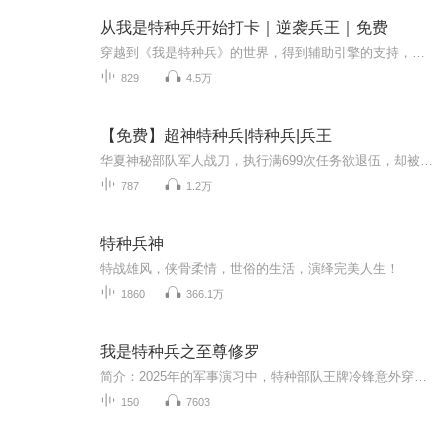
从我是特种兵开始打卡｜逆袭兵王｜免费
穿越到《我是特种兵》的世界，得到辅助引擎的支持，他逐步成为所有士兵的王，特种兵，通信兵，飞行员等等，在每一个兵种的领域他都做到了极致，成为当之无愧所有士兵的王！
829
4.5万
【免费】超神特种兵|特种兵|兵王
华夏神秘部队军人战刀，执行满699次任务欲退伍，却被要求接回纨绔王俊。王俊身处战火中的利比雅，曾是军事天才鬼童却失忆。战刀将面临恢复其记忆并带回的SSS级任务，精彩冒险即将展开。
787
1.2万
特种兵神
特战雄风，侠骨柔情，世俗的生活，演绎完美人生！
1860
366.1万
我是特种兵之至尊修罗
简介：2025年的军事演习中，特种部队王牌冷锋意外穿越时空，醒来时已置身于1937年淞沪战场的血肉熔炉。当现代战术思维遭遇日军精锐师团，他用95式突击步枪的弹道在历史长河中划出惊鸿一瞥。从南京城破前的血色救援，到太行山深处的游击奇袭，这个来自未来...
150
7603