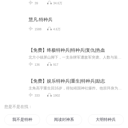
39
34.6万
慧凡.特种兵
1588
4.6万
【免费】终极特种兵|特种兵|复仇|热血
北方小镇屏山脚下，一支杂牌军遭敌军突袭。人数与装备皆处劣势的他们顽强抵抗，众人盼着韩天辰归来。战斗中兄弟受伤，大家相互扶持鼓舞士气。他们凭借信念一次次打退敌人，战事激烈且残酷。
136
917
【免费】娱乐特种兵|重生|特种兵|励志
主角高宇重生回16岁，得知靖国神社爆炸。他崇拜身为大校的父亲，面临高考时决定先入伍锻炼。他还知晓未来科技，欲借此赚钱。高考后成为状元，后续将展开不一样的精彩人生。
333
1902
您是不是在找：
我不是特种兵
阅读封神系统
大明特种兵