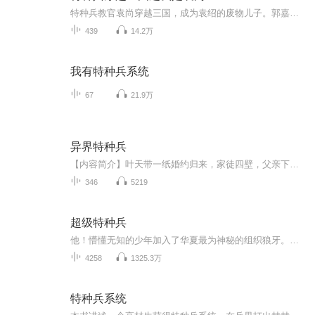
特种兵教官袁尚穿越三国，成为袁绍的废物儿子。郭嘉：“论及谋略，我不及袁尚多矣。”诸葛亮苦笑：“世间真龙，唯袁尚一人，我算什么卧龙，卧虫差不多。”曹操无奈感慨：“我一生不弱袁绍，却输给袁绍的儿子。生子，当如袁尚啊！”
439
14.2万
我有特种兵系统
67
21.9万
异界特种兵
【内容简介】叶天带一纸婚约归来，家徒四壁，父亲下岗，蜗居在高土棚户区，叶天重新来过，为朋友他两肋插刀，为亲人他血溅五步，激情不曾磨灭，热血依旧长存，醒掌天下权，醉卧美人妻，不过尔尔。【作者/主播简介】作者：笔下有春秋主播：燚声有你【购买须...
346
5219
超级特种兵
他！懵懂无知的少年加入了华夏最为神秘的组织狼牙。他！疯狂历练只为守护内心那一片温柔！一段传奇从此揭开！钢铁浇筑，磨炼其骨！铮铮铁拳，谁与争锋！ 这是一个温情，刺激，搞笑的故事。
4258
1325.3万
特种兵系统