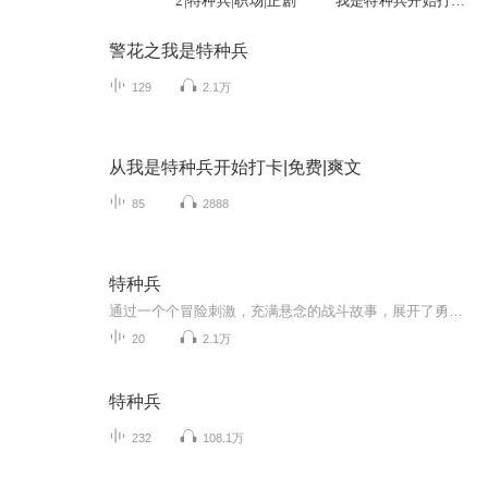
2|特种兵|职场|正剧
我是特种兵开始打卡
丨军事军旅生涯
警花之我是特种兵
129
2.1万
从我是特种兵开始打卡|免费|爽文
85
2888
特种兵
通过一个个冒险刺激，充满悬念的战斗故事，展开了勇敢的少年们在特种兵学校的魔鬼历练之旅
20
2.1万
特种兵
232
108.1万