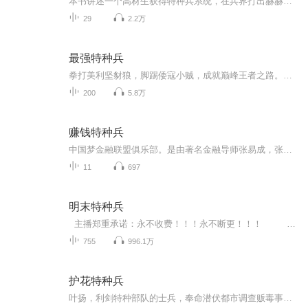
本书讲述一个高材生获得特种兵系统，在兵界打出赫赫威名的故事！爽文必看！听友群有更多章节：719077456。719077456...
29
2.2万
最强特种兵
拳打美利坚豺狼，脚踢倭寇小贼，成就巅峰王者之路。是龙总要翱翔于九天之上，携风云之势一路高歌猛进。
200
5.8万
赚钱特种兵
中国梦金融联盟俱乐部。是由著名金融导师张易成，张老师所创办。主要以金融知识的培训和落地实战加上财商的运用。精湛精辟的内容，受金融人士的认可。以及学员的高度评论。在平台上面，每一个学员，不仅可以提升金融财商思维，又可以掌握融资的本领，加上...
11
697
明末特种兵
主播郑重承诺：永不收费！！！永不断更！！！ 穿越到了崇祯十一年，这一年满洲铁骑磨刀霍霍，起义军遍地狼烟，朝堂上勾心斗角，大明朝已经烂到了根里。特种兵袁笑在执行任务时机缘巧合来到了乱世，依靠着机智与聪明，游走于各方势力的中间，左右逢源，在险象丛生之中，一步步迈向了人生的巅峰。慑服贵族豪强与关内，逐杀满洲于关外，收服李闯与河洛，动兵戈于美洲。看我袁笑，挥挥衣袖，就让整个世界都变成汉人的牧场！李自成不服，那就七擒七纵！满洲人不服，那就将你们全部都赶紧寒冷的西伯利...
755
996.1万
护花特种兵
叶扬，利剑特种部队的士兵，奉命潜伏都市调查贩毒事件却意外卷入一场豪门纷争……当几乎消失匿迹的传统国术和激情四射的大都市碰撞在一起时，热血和柔情相互萦绕。左手铁血，右手柔情，我命由我不由天，叶扬用他特殊的方式打破世俗，打破一切枷锁，从此驰骋都市大舞台，金钱美女双收，成就巅峰人生。