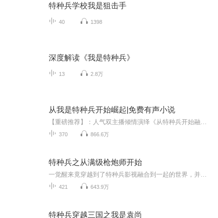
特种兵学校我是狙击手
40
1398
深度解读《我是特种兵》
13
2.8万
从我是特种兵开始崛起|免费有声小说
【重磅推荐】：人气双主播倾情演绎《从特种兵开始融合万物》上线啦，欢迎收听！亲爱的听友，真人版本已上线，本专辑暂停更新【内容简介】穿越到《我是特种兵2》的世界，得到最强特种兵系统辅助。伪装渗透、 敌后作战、顶级黑客、王牌飞行员、全武器操控大...
370
866.6万
特种兵之从满级枪炮师开始
一觉醒来竟穿越到了特种兵影视融合到一起的世界，并觉醒了满级枪炮师的技能。男频新书上架，活动很多哦，小耳朵们有书听，还有奖励，别等啦，快来快来 ~请大家多多支持我们吧！
421
643.9万
特种兵穿越三国之我是袁尚