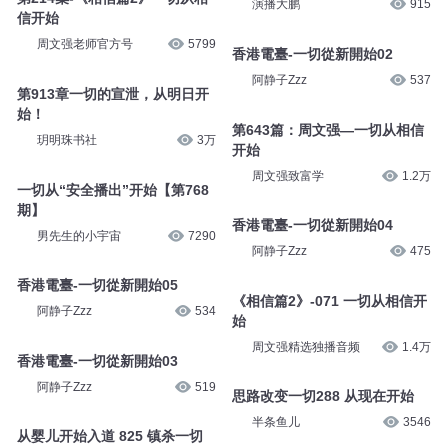
演播大鹏
915
信开始
周文强老师官方号
5799
香港電臺-一切從新開始02
阿静子Zzz
537
第913章一切的宣泄，从明日开
始！
第643篇：周文强—一切从相信
玥明珠书社
3万
开始
周文强致富学
1.2万
一切从“安全播出”开始【第768
期】
香港電臺-一切從新開始04
男先生的小宇宙
7290
阿静子Zzz
475
香港電臺-一切從新開始05
《相信篇2》-071 一切从相信开
阿静子Zzz
534
始
周文强精选独播音频
1.4万
香港電臺-一切從新開始03
阿静子Zzz
519
思路改变一切288 从现在开始
半条鱼儿
3546
从婴儿开始入道 825 镇杀一切