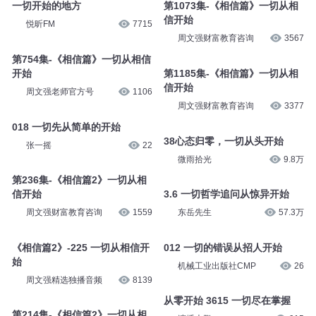
一切开始的地方
第1073集-《相信篇》一切从相
信开始
悦昕FM
7715
周文强财富教育咨询
3567
第754集-《相信篇》一切从相信
开始
第1185集-《相信篇》一切从相
信开始
周文强老师官方号
1106
周文强财富教育咨询
3377
018 一切先从简单的开始
38心态归零，一切从头开始
张一摇
22
微雨拾光
9.8万
第236集-《相信篇2》一切从相
信开始
3.6 一切哲学追问从惊异开始
周文强财富教育咨询
1559
东岳先生
57.3万
《相信篇2》-225 一切从相信开
012 一切的错误从招人开始
始
机械工业出版社CMP
26
周文强精选独播音频
8139
从零开始 3615 一切尽在掌握
第214集-《相信篇2》一切从相