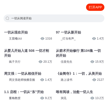
打开APP
一切从阅读开始
一切从现在开始
97 一切从新开始
王晨曦cici
1316
_叮当有声_
1.4万
从婴儿开始入道 508 一切才刚
从箭术开始修行 第104集 一切
开始
的开始
疯子天行
20.1万
伍壹先生
15.9万
周文强：一切从相信开始
《金阁寺》1：一切，从美开始
周文强老师独播音频
1.4万
路上读书
2127
1.1 启程：一切从“东”开始
唯有阅读，治愈一切人生
董梅教授
9.2万
洞见
13.2万