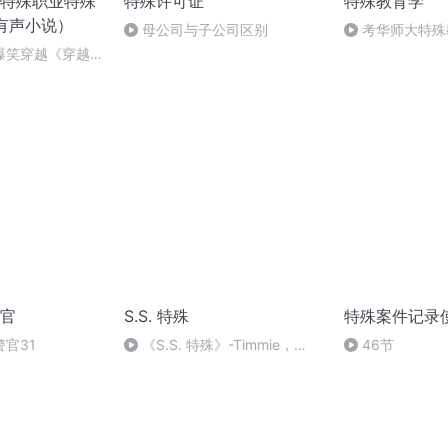
特殊职业特殊
特殊许可证
特殊教育学
费有声小说）
母公司与子公司区别
考华师大特殊
听！
爆笑穿越《穿越远
霸道宠》给你不一
官
S.S. 特殊
特殊案件记录
官31
《S.S. 特殊》-Timmie，
46节
Dannye