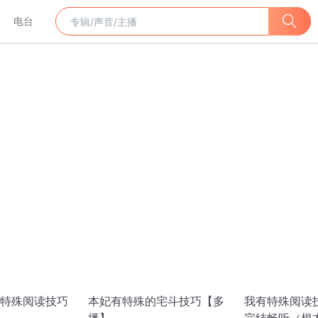
电台
特殊阅读技巧
本妃有特殊的宅斗技巧【多
我有特殊阅读