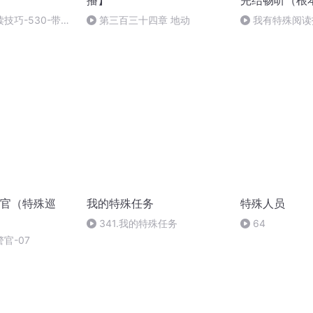
播】
完结畅听（根
技巧-530-带节
第三百三十四章 地动
我有特殊阅读技
悟道碑（完）
官（特殊巡
我的特殊任务
特殊人员
341.我的特殊任务
64
官-07