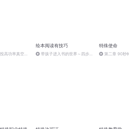
绘本阅读有技巧
特殊使命
空投高功率真空炸
带孩子进入书的世界～四步曲
第二章 90秒
之第四步