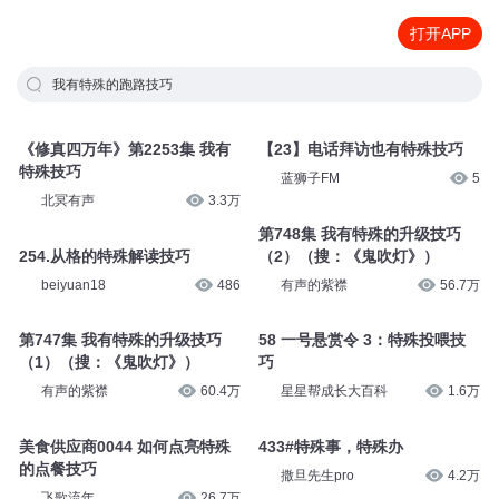
打开APP
我有特殊的跑路技巧
《修真四万年》第2253集 我有
【23】电话拜访也有特殊技巧
特殊技巧
蓝狮子FM
5
北冥有声
3.3万
第748集 我有特殊的升级技巧
254.从格的特殊解读技巧
（2）（搜：《鬼吹灯》）
beiyuan18
486
有声的紫襟
56.7万
第747集 我有特殊的升级技巧
58 一号悬赏令 3：特殊投喂技
（1）（搜：《鬼吹灯》）
巧
有声的紫襟
60.4万
星星帮成长大百科
1.6万
美食供应商0044 如何点亮特殊
433#特殊事，特殊办
的点餐技巧
撒旦先生pro
4.2万
飞歌流年
26.7万