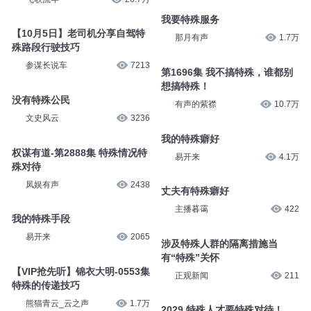
我要特殊服务
【10月5日】老司机分享自驾特
那月有声
1.7万
殊路段行驶技巧
参谋长说车
7213
第1696集 我不搞特殊，谁都别
想搞特殊！
没有特殊公民
有声的紫襟
10.7万
文史风云
3236
我的特殊癖好
权谋有道-第2888集 特殊情况特
易开来
4.1万
殊对待
凤娱有声
2438
丈夫有特殊癖好
主播暮霭
422
我的特殊手段
易开来
2065
涉及特殊人群的隔离措施当
有“特殊”关怀
【VIP抢先听】锦衣大明-0553集
正观新闻
211
特殊的传递技巧
熊猫青云_云之声
1.7万
2029 特殊人才要特殊对待！