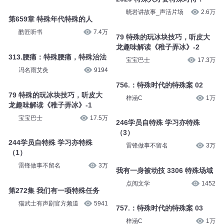
晓岩讲故事_声活片场
2.6万
第659章 特殊年代特殊的人
酷匠听书
7.4万
79 特殊的玩冰块技巧，听皮大
龙趣味解读《稚子弄冰》-2
313.腰痛：特殊腰痛，特殊治法
宝宝巴士
17.3万
冯名雨艾灸
9194
756.：特殊时代的特殊案 02
79 特殊的玩冰块技巧，听皮大
梓涵C
1万
龙趣味解读《稚子弄冰》-1
宝宝巴士
17.5万
246学员自特殊 学习亦特殊
（3）
244学员自特殊 学习亦特殊
雷锋做事不留名
3万
（1）
雷锋做事不留名
3万
我有一身被动技 3306 特殊场域
点阅文学
1452
第272集 我们有一项特殊任务
猫武士有声剧官方频道
5941
757.：特殊时代的特殊案 03
梓涵C
1万