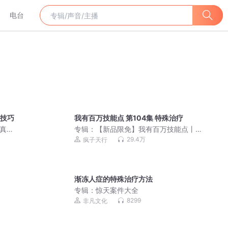
电台
殊技巧
我有百万技能点 第104集 特殊治疗
真x
专辑：
【新品限免】我有百万技能点丨
玄幻爆爽多人剧
29.4万
疯子天行
渐冻人症的特殊治疗方法
专辑：
惊天案件大全
8299
非凡文化