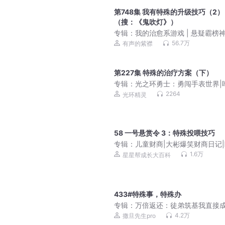
第748集 我有特殊的升级技巧（2）
（搜：《鬼吹灯》）
专辑：
我的治愈系游戏 | 悬疑霸榜神
紫襟多人剧
56.7万
有声的紫襟
第227集 特殊的治疗方案（下）
专辑：
光之环勇士：勇闯手表世界|
辰|热血冒险
2264
光环精灵
58 一号悬赏令 3：特殊投喂技巧
专辑：
儿童财商|大彬爆笑财商日记
故事
1.6万
星星帮成长大百科
433#特殊事，特殊办
专辑：
万倍返还：徒弟筑基我直接成
爆笑&无敌&爽文不圣母 | 多人有声
4.2万
撒旦先生pro