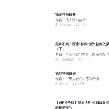
我要特殊服务
专辑：
成人睡前故事
1.7万
那月有声
无奇不案：医生“特殊治疗”被判入
（下）
专辑：
奇葩大案100例：揭秘奇案|
大案纪实|奇案大观
10.2万
大舌头尚文
我的特殊癖好
专辑：
《男人秘密》系列故事
4.1万
易开来
【VIP抢先听】锦衣大明-0553集 
的传递技巧