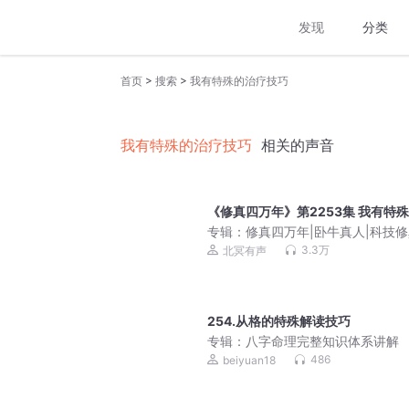
发现
分类
>
>
首页
搜索
我有特殊的治疗技巧
我有特殊的治疗技巧
相关的声音
《修真四万年》第2253集 我有特
专辑：
修真四万年|卧牛真人|科技修
文明复兴|多人剧
3.3万
北冥有声
254.从格的特殊解读技巧
专辑：
八字命理完整知识体系讲解
486
beiyuan18