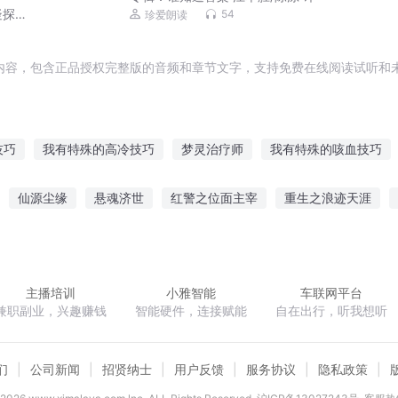
疑探
54
珍爱朗读
内容，包含正品授权完整版的音频和章节文字，支持免费在线阅读试听和未
技巧
我有特殊的高冷技巧
梦灵治疗师
我有特殊的咳血技巧
术
灵魂治疗师
我有特殊的算命技巧
快穿之我有特殊的工作技
仙源尘缘
悬魂济世
红警之位面主宰
重生之浪迹天涯
有特殊的虐渣技巧
快穿宿主有特殊虐渣技巧
我有特殊的跑路技巧
修真狂徒
星舞极天
执掌神座
联盟之大魔王
陌路流年里的
主播培训
小雅智能
车联网平台
兼职副业，兴趣赚钱
智能硬件，连接赋能
自在出行，听我想听
们
公司新闻
招贤纳士
用户反馈
服务协议
隐私政策