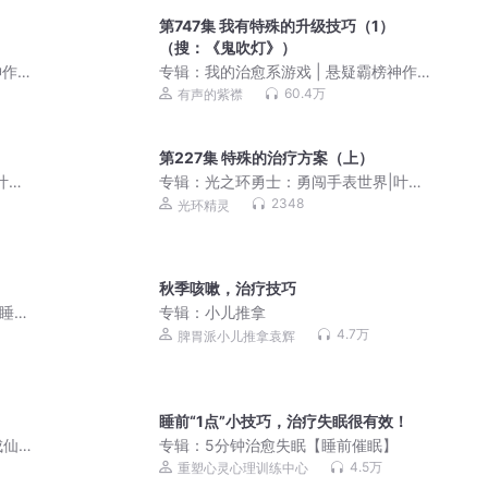
第747集 我有特殊的升级技巧（1）
（搜：《鬼吹灯》）
作 |
专辑：
我的治愈系游戏 | 悬疑霸榜神作 |
紫襟多人剧
60.4万
有声的紫襟
第227集 特殊的治疗方案（上）
叶星
专辑：
光之环勇士：勇闯手表世界|叶星
辰|热血冒险
2348
光环精灵
秋季咳嗽，治疗技巧
|睡前
专辑：
小儿推拿
4.7万
脾胃派小儿推拿袁辉
睡前“1点”小技巧，治疗失眠很有效！
仙 |
专辑：
5分钟治愈失眠【睡前催眠】
剧
4.5万
重塑心灵心理训练中心