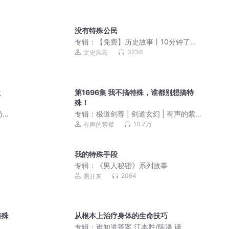
没有特殊公民
专辑：
【免费】历史故事丨10分钟了解
一段历史&人物
3236
文史风云
狱
第1696集 我不搞特殊，谁都别想搞特
殊！
尚文
专辑：
极道剑尊 | 剑道玄幻 | 有声的紫襟
团队作品 | 多人有声剧 | 杀伐果断 | 多人
10.7万
有声的紫襟
有声剧
我的特殊手段
专辑：
《男人秘密》系列故事
2064
易开来
特殊
从根本上治疗身体的生命技巧
专辑：
谁知道答案 江本胜/陈涤 译