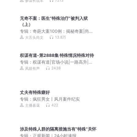
7213
参谋长说车
无奇不案：医生“特殊治疗”被判入狱
（上）
专辑：
奇葩大案100例：揭秘奇案|尚文
大案纪实|奇案大观
13.8万
大舌头尚文
权谋有道-第2888集 特殊情况特殊对待
专辑：
权谋有道|官场小说|一路高升|青
云直上
2438
凤娱有声
丈夫有特殊癖好
专辑：
疯狂男女丨风月案件纪实
422
主播暮霭
涉及特殊人群的隔离措施当有“特殊”关怀
专辑：
正观新闻｜24小时速报