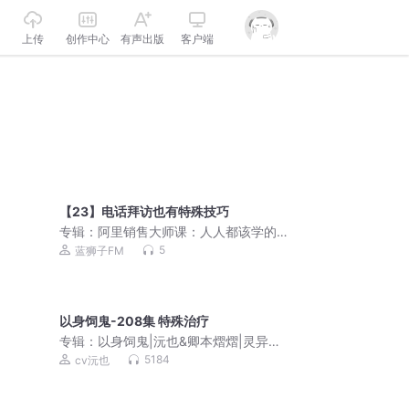
上传
创作中心
有声出版
客户端
【23】电话拜访也有特殊技巧
专辑：
阿里销售大师课：人人都该学的
销售思维
5
蓝狮子FM
以身饲鬼-208集 特殊治疗
专辑：
以身饲鬼|沅也&卿本熠熠|灵异悬
疑|双男主
5184
cv沅也