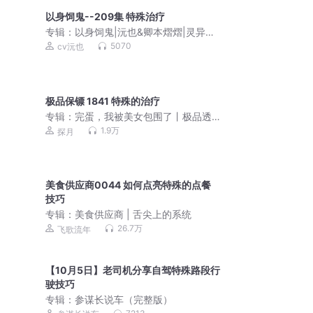
以身饲鬼--209集 特殊治疗
专辑：
以身饲鬼|沅也&卿本熠熠|灵异悬
疑|双男主
5070
cv沅也
极品保镖 1841 特殊的治疗
专辑：
完蛋，我被美女包围了丨极品透
视保镖丨爆笑丨多人
1.9万
探月
美食供应商0044 如何点亮特殊的点餐
技巧
专辑：
美食供应商 | 舌尖上的系统
26.7万
飞歌流年
【10月5日】老司机分享自驾特殊路段行
驶技巧
专辑：
参谋长说车（完整版）