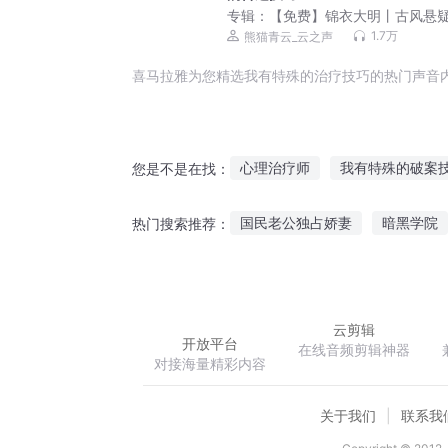
专辑：
【免费】锦衣大明丨古风悬
案丨明朝版刑宋丨精品多播
1.7万
熊猫青云_云之声
喜马拉雅为您精选我有特殊的治疗技巧的热门声音
心理治疗师
我有特殊的破案
您是不是在找：
我有特殊阅读技巧
我会治疗
国民老公独占娇妻
暗黑学院
热门搜索推荐：
女主有特殊外挂技巧
快穿我
续红楼浮生梦
轮回龙脉
无敌从治疗开始
云剪辑
开放平台
在线音频剪辑神器
对接海量精彩内容
关于我们
联系我