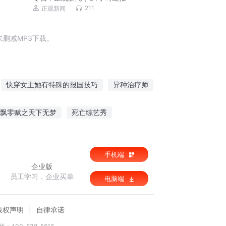
211
正观新闻
删减MP3下载。
快穿女主她有特殊的报国技巧
异种治疗师
巧
我有特殊沟通技巧
飘零赋之天下无梦
死亡综艺秀
异界治疗师
我有特殊的超度技巧
无效信
手机端
企业版
员工学习，企业买单
电脑端
版权声明
自律承诺