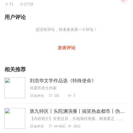
71
17:29
用户评论
还没有评论，快来发表第一个评论！
发表评论
相关推荐
刘浩华文学作品选《特殊使命》
河源市本土作家
192
3
有声书
第九特区丨头陀渊演播丨搞笑热血都市丨伪戒丨VIP免费多人有声剧
【内容简介】灾变过后，大地满目疮痍。粮食匮乏，资源紧俏，局势混乱……一位从待规划区杀出来的青年，背对着漫天黄沙，孤身来到九区谋生，却不曾想偶然结识三五好友，一念...
44.40亿
2813
有声书