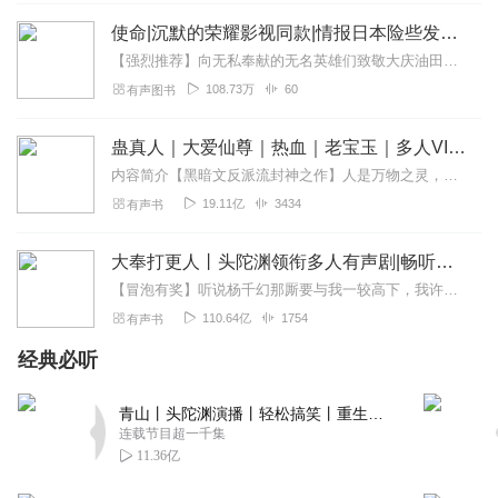
使命|沉默的荣耀影视同款|情报日本险些发现大庆油田
【强烈推荐】向无私奉献的无名英雄们致敬大庆油田险些被发现，决胜抗日战场！【内容介绍】讲述台湾青年李哲夫如何将台湾的命运和祖国大陆的抗战紧密相连，并以此为毕生之使...
108.73万
60
有声图书
蛊真人｜大爱仙尊｜热血｜老宝玉｜多人VIP免费有声剧
内容简介【黑暗文反派流封神之作】人是万物之灵，蛊是天地真精。一个穿越者不断重生的故事。一个养蛊、炼蛊、用蛊的奇特世界。配音组（男角色）老宝玉旁白...
19.11亿
3434
有声书
大奉打更人丨头陀渊领衔多人有声剧|畅听全集|王鹤棣、田曦薇主演影视剧原著|卖报小郎君
【冒泡有奖】听说杨千幻那厮要与我一较高下，我许七安要开始装叉了！快进入声音播放页戳下方输入框，冒个泡偷偷告诉我，我要用哪些诗词才能胜过他？说得好的，有赏！202...
110.64亿
1754
有声书
经典必听
青山丨头陀渊演播丨轻松搞笑丨重生穿越丨古代权谋丨VIP免费 | 多人有声剧
连载节目超一千集
11.36亿