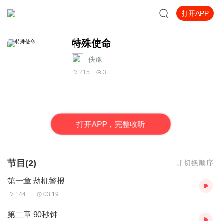
打开APP
特殊使命
佚豫
215
3
打
开
A
P
P，完整收听
节目(2)
切换顺序
第一章 劫机警报
144
03:19
第二章 90秒钟