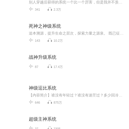
别人穿越后获得的系统一个比一个厉害，但是我并不羡慕，因为我的系统虽然比他们的系统都要腼腆，但是功能确实相当的贱，有句话说的好人至贱则无敌，系统贱起来比人更可怕，这是一个轻松，无敌，爆笑的故事听我慢慢道来。
341
2.3万
死神之神级系统
追本溯源，提升生命之层次，探索力量之源泉。 既已征服了海贼世界和火影世界，我当再接再厉，再征服这强者如云的死神世界。 什么死神，灭却师；什么队长，总队长，还有那象征着最高权利零番队，以及野心勃勃的蓝染和全知全能的友哈巴赫…… 将这些人统统踩在脚下，永世不得翻身 我为三界之主，实力强悍无可匹敌，谁若不服，就将其轰杀渣！
143
10.2万
战神升级系统
87
17.4万
神级逗比系统
【内容简介】谁没有年轻过？谁没有迷茫过？多少回冷眼嘲笑，多少回无助彷徨……当热血开始燃烧，所有皆不重要，我就是我！一世人，一颗心，一往无前。一群兄弟，几位红颜，纵横沧桑岁月。世人笑我太疯癫，我说你们很肤浅。身经百炼终成剑，方能只手封苍天...
646
875万
超级主神系统
37
2305