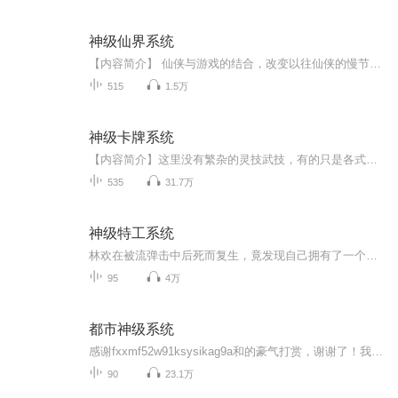
神级仙界系统
【内容简介】 仙侠与游戏的结合，改变以往仙侠的慢节奏。 升级练功玩天才，一路爽到爆。 方炎因为沉迷于网络游戏《仙界》意外猝死， 穿越到了修真大世界,带着一个逆天的仙界系统。 等价交换系统交换经验值功点值，炼丹阁炼丹，灵丹仙丹成...
515
1.5万
神级卡牌系统
【内容简介】这里没有繁杂的灵技武技，有的只是各式各样的战斗灵卡。一朝重生，系统加身，他早已不是云家的废物少爷。你是至高无上的卡师，百万中无一？不好意思，我有神级卡牌系统。什么？卡师制作出灵卡成功率只有百分之一？不好意思，系统制作的成功率...
535
31.7万
神级特工系统
林欢在被流弹击中后死而复生，竟发现自己拥有了一个神秘的特工系统。 隐身术、穿墙术、透视眼，拥有各种撩妹神技的林欢化身为特工界的泥石流 醒掌杀人剑，醉卧美人膝。 特工系统在，装逼我第一！...
95
4万
都市神级系统
感谢fxxmf52w91ksysikag9a和的豪气打赏，谢谢了！我会加油的！
90
23.1万