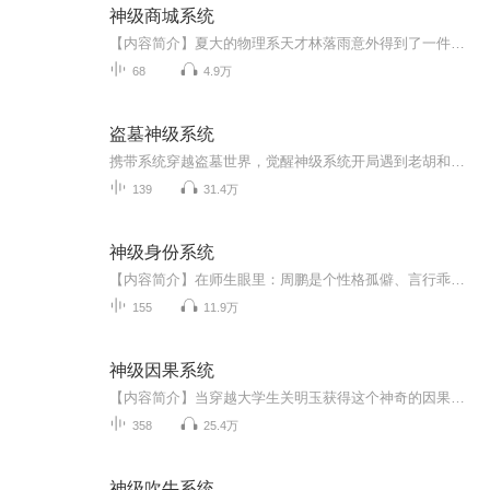
神级商城系统
【内容简介】夏大的物理系天才林落雨意外得到了一件来自未来的商城系统，这个系统里面有论坛版块，直播平台，交易板块等板块，林落雨从论坛里面看到了许多未来的高科技论文，同时他还能够用星空币购买很多不可思议的高科技物品，从此林落雨开始走上了人生...
68
4.9万
盗墓神级系统
携带系统穿越盗墓世界，觉醒神级系统开局遇到老胡和胖子，从此一段传奇的人生从新开始
139
31.4万
神级身份系统
【内容简介】在师生眼里：周鹏是个性格孤僻、言行乖张，但又成绩逆天的无敌学霸；在朋友眼里：周鹏是个性情豪爽、无所不能，但又身份隐秘的真正汉子；在世人眼里：周鹏是个行侠仗义、救危救难，但又不留名姓的当代大侠；他还是个热卖畅销、著作等身的大神...
155
11.9万
神级因果系统
【内容简介】当穿越大学生关明玉获得这个神奇的因果系统后，龙蛇、奥术、诛仙……一个个世界，都留下了他的身影。“只要改变剧情就能获得因果点，然后用因果点兑换任何东西？”“连这个都能兑换？”关明玉看着系统中的那柄天器，嘴里咬着半截面包，口齿不...
358
25.4万
神级吹牛系统