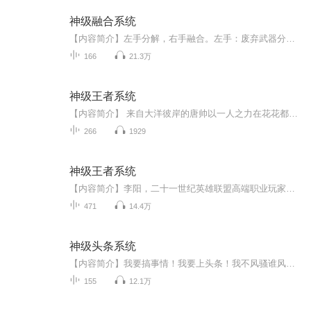
神级融合系统
【内容简介】左手分解，右手融合。左手：废弃武器分解成原料；妖兽尸体分解成精髓精血；敌人分解成肉体和灵魂；右手：药材+元晶=丹药；矿石+火精=神兵；低级功法+强者灵魂=高级功法；狐狸+妹子=狐狸精。得到超级融合系统的方一诺凭借一双魔手，纵横异界，...
166
21.3万
神级王者系统
【内容简介】 来自大洋彼岸的唐帅以一人之力在花花都市中翻手为云覆手为雨，各路美女纷至沓来，一路艳遇与激情齐头并进。 “我爸是唐晨！”【作者/主播简介】作者：赵潇潇主播：声声空间，鬼叔【购买须知】1、本作品为付费有声书，前30集为免费试听，购买...
266
1929
神级王者系统
【内容简介】李阳，二十一世纪英雄联盟高端职业玩家。决赛之中，眼看就要获胜夺冠，电脑突然爆炸，于是他带着英雄联盟的升级系统穿越了。在这个世界，李阳的身份是将军府的废柴小少爷，凭着职业高端玩家生俱来的意识优势，完美的操作不断逆袭升级。称霸之...
471
14.4万
神级头条系统
【内容简介】我要搞事情！我要上头条！我不风骚谁风骚？宋小炜同学面对媒体同志们如此说道。深夜从美艳大明星闺房离开，卖煎饼卖到了日收入破十万，傲娇女总裁要为他跳楼，隔三差五收购世界五百强公司……这是一个连续霸占头条，更是一个隔壁老宋在使劲练...
155
12.1万