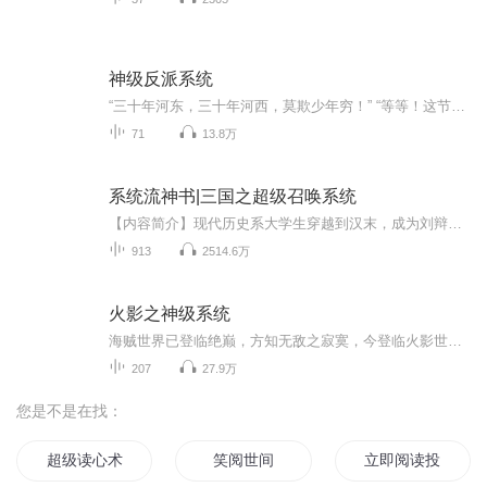
神级反派系统
“三十年河东，三十年河西，莫欺少年穷！” “等等！这节奏怎么那么熟悉？你确定你不叫萧炎？” “我一生行事，何须向你解释！” “你莫不是陈逼王？” …… 叶轩穿越了，却悲催的发现自己穿成了大反派，满世界的主角全都是他的敌人。 不过没关系，我有系...
71
13.8万
系统流神书|三国之超级召唤系统
【内容简介】现代历史系大学生穿越到汉末，成为刘辩。刘边表示压力山大，此时董魔王已经入洛阳，皇位即将被废，要不了多久就要被一杯毒酒鸩杀。不怕，我有超级召唤系统。第一任务，除董卓，保住皇位。你有天下第一的吕布？我有白衣神将薛仁贵，天纵神威杨...
913
2514.6万
火影之神级系统
海贼世界已登临绝巅，方知无敌之寂寞，今登临火影世界，当再掀无边之风云！ 什么绝世美女，惊天宝藏，全部唾手可得，毫不费力；什么天才忍者，绝世高手，全部抬手败之，不费吹灰之力。 哪怕换了一个世界，我依然王者无敌！ 本书是神级系统的第二部，第一部为《海贼王之神级系统》。
207
27.9万
您是不是在找：
超级读心术
笑阅世间
立即阅读投票