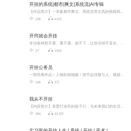
开挂的系统|都市|爽文|系统流|AI专辑
【作品简介】一本集都市爽文、系统流等文风的校园风文章【作者简介】十色胡萝卜AI专辑，全集免费，欢迎收听，订阅可以收到更新提示～
238
4.8万
开窍就会开挂
专治各种想不通、看不透、放不下，让你活得不盲从、不紧绷、不拧巴！
27
1303
开挂公务员
一部经典作品！人物刻画细腻！情节起伏吸引人。根据听众的喜好而精选，声音清晰，感染力强。感情色彩浓厚。。就是对我们的最大支持和厚爱。每天加班很辛苦，您就动动手指支持一下吧！一部经典作品！人物刻画细腻！情节起伏吸引人。根据听众的喜好而精选，声音清晰，感染力强。感情色彩浓厚。。就是对我们的最大支持和厚爱。每天加班很辛苦，您就动动手指支持一下吧！一部经典作品！人物刻画细腻！情节起伏吸引人。根据听众的喜好而精选，声音清晰，感染力强。感情色彩浓厚。。就是对我们的最大支持和厚爱。每天加班很...
146
3万
我从不开挂
【内容简介】喜爱打农药的孩子们，当未来我们的生活需要靠没完没了的打“农药”来维持，你当何去何从~绝代智谋诸葛亮穿梭过去，挡住十万妖兽攻城，解救百万人类！齐天大圣孙悟空深入魔窟，如意金箍棒斩杀万千魔物，封闭魔物入侵通道.......【作者简介】哈...
384
42.9万
实习医的开挂人生 | 系统 | 开挂 | 手术 |