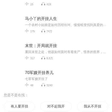
15
419
马小丫的开挂人生
一个农村小姑娘是如何历经坎坷、慢慢蜕变找到真爱的故事！敬请收听由渺渺林杉播讲的《马小丫的开挂人生》
175
74万
末世：开局就开挂
重回末世之处，他该如何面对有着丧尸，怪兽的世界，漫天的浓雾遮住了阳光，遮住了人类的希望，那他该何去何从！！！
317
8.8万
70军嫂开挂养儿
七零军嫂开挂了
48
3240
您是不是在找：
有人要开挂吗
对不起我开挂了
我从不开挂