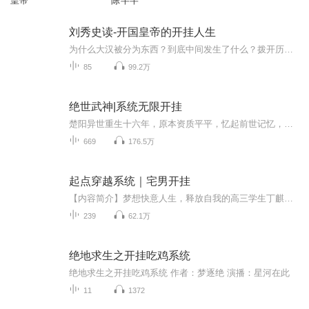
皇帝
陈芊芊
刘秀史读-开国皇帝的开挂人生
为什么大汉被分为东西？到底中间发生了什么？拨开历史迷雾，解读汉光武帝刘秀恢复汉室的历程...
85
99.2万
绝世武神|系统无限开挂
楚阳异世重生十六年，原本资质平平，忆起前世记忆，觉醒命运双生子武魂：一阴一阳，一正一反，天才和傻子，诸神与万魔。 执掌两极，武道再无歧路，命运不再缥缈。起于东荒，达于东洲，临神朝，踏诸神界，放浪形骸，嬉笑怒骂，凭心行事，戏虐无双天骄，轻慢至高存在，逗弄佳人，我主沉浮！目前已更到最新，请各位听众小可爱们耐心等待，主播正快马加鞭录制中
669
176.5万
起点穿越系统｜宅男开挂
【内容简介】梦想快意人生，释放自我的高三学生丁麒得到了一个“起点穿越系统”。【作者/主播简介】作者：鼎七，网络小说作家。主播：Annie听书-张乞灵【购买须知】1、本作品为付费有声书，前46集为免费试听，购买成功后，即可收听，可下载重复收听。2、版...
239
62.1万
绝地求生之开挂吃鸡系统
绝地求生之开挂吃鸡系统 作者：梦逐绝 演播：星河在此
11
1372