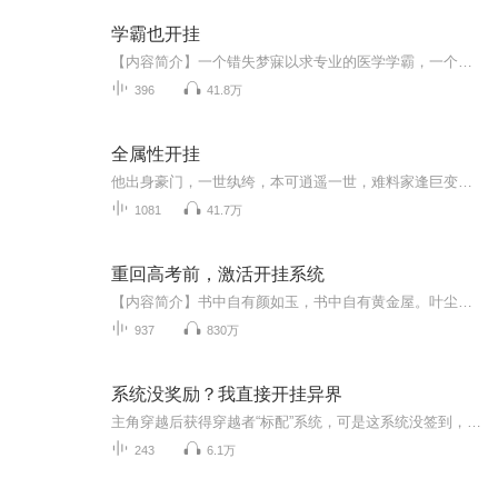
学霸也开挂
【内容简介】一个错失梦寐以求专业的医学学霸，一个神奇的人生会员系统。学霸附体、快速升级、提升医学技能，五花八门的任务，光怪陆离的升级途径，看他如何从一个医学垃圾进化为医学奇迹。居心叵测的对手，举世罕见的医学成就。看他如何在一个个质疑声中...
396
41.8万
全属性开挂
他出身豪门，一世纨绔，本可逍遥一世，难料家逢巨变家破人亡一世凋零。一朝梦回，纨绔还是那个纨绔，却身怀“外挂”，靠捡别人的属性逆袭翻盘。本想闷声不吭低调做人，奈何遭人步步紧逼，那就神挡杀神，佛挡弑佛，且在这世间争上一争。他是天之骄子们难以...
1081
41.7万
重回高考前，激活开挂系统
【内容简介】书中自有颜如玉，书中自有黄金屋。叶尘重生五年前，激活【阅读成神系统】从此便可提取书中所有技能。他是天才学霸，也是妙手神医！他是国际巨星，也是古武高手！他的粉丝数量无人能及，他所创记录无人能破！叶尘渐渐走向了一条全能之路！【作...
937
830万
系统没奖励？我直接开挂异界
主角穿越后获得穿越者“标配”系统，可是这系统没签到，没奖励，没任务，要啥啥没有，主角沮丧的进入系统后，惊喜的发现，系统为主角创造了一个游戏世界，而从“游戏世界”里随便拿出一只鸡，就直接让主角实现了财富自:...
243
6.1万