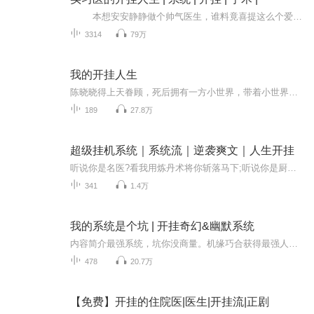
本想安安静静做个帅气医生，谁料竟喜提这么个爱装逼的系统！ 装就装吧，一不小心医术逆天、声名鹊起，成了医学界无人敢惹的大人物，一路嘎嘎升级，爽到飞起
3314
79万
我的开挂人生
陈晓晓得上天眷顾，死后拥有一方小世界，带着小世界穿越各个时空收集物种。在不同的世界虐渣男，斗极品，养儿女，修仙，农女，弃妇，娱乐圈影后，女囚，她经历着人间的各种身份，也经历着各种悲欢离合。内容标签： 随身空间 快穿 爽文
189
27.8万
超级挂机系统｜系统流｜逆袭爽文｜人生开挂
听说你是名医?看我用炼丹术将你斩落马下;听说你是厨神?我用秘术就能将你虐得体无完肤;你想用假货骗我?对不起我会鉴定术;听说你力气很大?等等，我先加点力量属性;看主角如何用游戏中的技能，在现实世界呼风唤雨，活出不一样的多彩人生!
341
1.4万
我的系统是个坑 | 开挂奇幻&幽默系统
内容简介最强系统，坑你没商量。机缘巧合获得最强人格系统，从此人生就像开了挂，人见人爱，花见花开，成为新一代校草，并且有美环绕，幸福人生。但这个系统怎么有点儿不一样啊？又是千米赛跑，又是仰卧蹲起，完不成还要挨雷劈！坑死我算了。表面光鲜，四...
478
20.7万
【免费】开挂的住院医|医生|开挂流|正剧