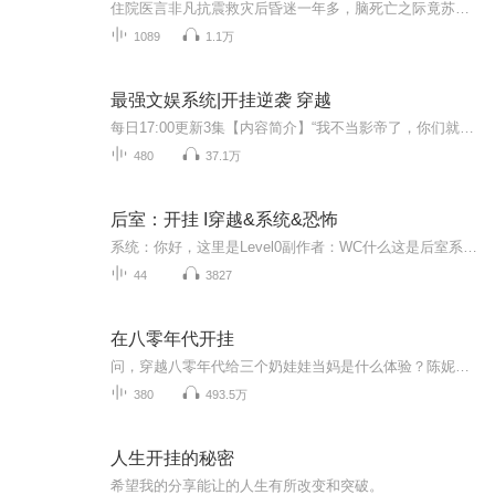
住院医言非凡抗震救灾后昏迷一年多，脑死亡之际竟苏醒。昏迷中他意识清醒，练就3D仿真模拟手术能力，还背过千余本书。如今他回医院上班，后续又将有何精彩？
1089
1.1万
最强文娱系统|开挂逆袭 穿越
每日17:00更新3集【内容简介】“我不当影帝了，你们就别送小金人过来了，什么？终身成就奖？那也不要！”“你说什么？？让我去领诺贝尔奖？？不行，我没时间，正打麻将呢。”“这首歌儿版权你要了？？都是兄弟，啥钱不钱的，送你了，这是我坐马桶上想的。...
480
37.1万
后室：开挂 I穿越&系统&恐怖
系统：你好，这里是Level0副作者：WC什么这是后室系统：送你个倒霉光环，在后室里干啥都倒霉！副作者：你特么……系列小说正在创作主角副作者：特别帅帅帅帅帅帅帅帅帅帅帅帅帅帅帅帅帅帅帅帅帅帅帅帅帅帅帅（不加引号）管理员：不帅真丑副作者：你找死！...
44
3827
在八零年代开挂
问，穿越八零年代给三个奶娃娃当妈是什么体验？陈妮妮表示，你们让开，我要开挂了！专辑每周更新10级，更新时间不定。PS：前面的声音可能有点小，后面会好一点
380
493.5万
人生开挂的秘密
希望我的分享能让的人生有所改变和突破。