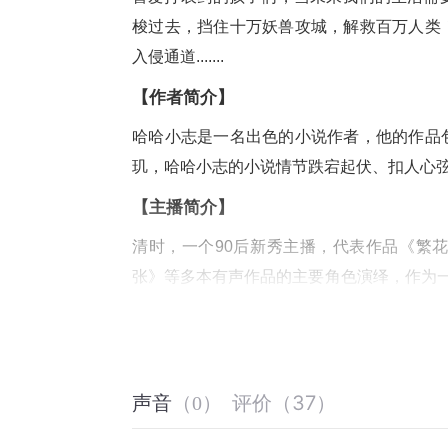
梭过去，挡住十万妖兽攻城，解救百万人类
入侵通道.......
【作者简介】
哈哈小志是一名出色的小说作者，他的作品
玑，哈哈小志的小说情节跌宕起伏、扣人心
【主播简介】
清时，一个90后新秀主播，代表作品《繁
张》等多本有声作品的主要角色演绎，作为一
攻（si）尝试...
【购买须知】
1、本作品为付费有声书，前80集为免费试
评价
（
37
）
声音
（
0
）
2、版权归原作者所有，严禁翻录成任何形
3、如在充值／购买环节遇到问题，您可通