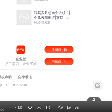
我其实只想当个大领主|
令狐云邈播讲|玄幻小说|
异世重生
Hi_令狐云邈
手机端
企业版
电脑端
员工学习，企业买单
版权声明
自律承诺
：400-838-5616
x
1.0
:00