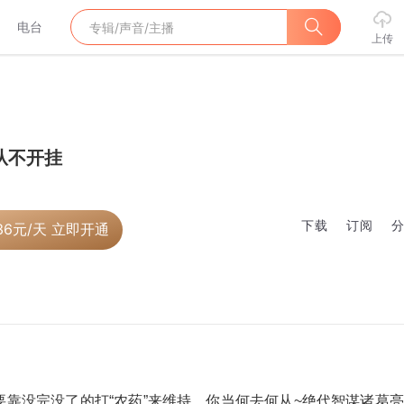
电台
上传
从不开挂
下载
订阅
36
元/天 立即开通
靠没完没了的打“农药”来维持，你当何去何从~绝代智谋诸葛