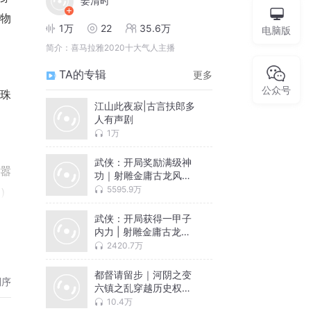
姜清时
物
1万
22
35.6万
电脑版
简介：
喜马拉雅2020十大气人主播
TA的专辑
更多
公众号
珠
江山此夜寂|古言扶郎多
人有声剧
1万
武侠：开局奖励满级神
嚣
功｜射雕金庸古龙风｜
穿越江湖诡谲镖局｜VIP
5595.9万
o）
免费
武侠：开局获得一甲子
内力 | 射雕金庸古龙风
穿越江湖｜起点武侠巨
2420.7万
作
都督请留步｜河阴之变
倒序
六镇之乱穿越历史权谋
｜多人VIP免费
10.4万