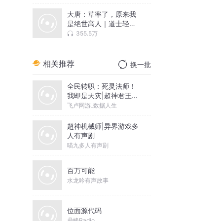
大唐：草率了，原来我
是绝世高人｜道士轻松
搞笑脑补流
355.5万
线
相关推荐
换一批
全民转职：死灵法师！
我即是天灾|超神君王漫
画原著
飞卢网游_数据人生
超神机械师|异界游戏多
人有声剧
喵九多人有声剧
百万可能
水龙吟有声故事
位面源代码
鼎峰Radio