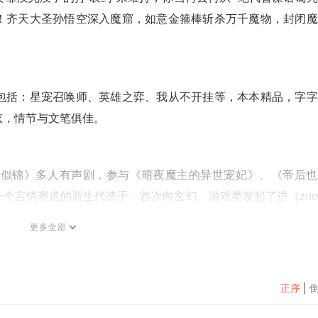
！齐天大圣孙悟空深入魔窟，如意金箍棒斩杀万千魔物，封闭魔
包括：星宠召唤师、英雄之弈、我从不开挂等，本本精品，字字
弦，情节与文笔俱佳。
花似锦》多人有声剧，参与《暗夜魔主的异世宠妃》、《帝后也
个言情赛道的新生代选手，首次向玄幻、游戏类发起了进（zu
更多全部
听，购买成功后，即可收听，可下载重复收听。
正序
|
式，严禁在任何第三方平台传播，违者将追究其法律责任。
过页面右上方按钮，将页面分享至微信内使用微信支付完成购买。