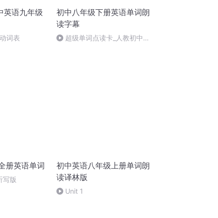
中英语九年级
初中八年级下册英语单词朗
读字幕
则动词表
超级单词点读卡_人教初中英
语八年级下册_全册（10大方法
速记单词）
中全册英语单词
初中英语八年级上册单词朗
读译林版
 听写版
Unit 1