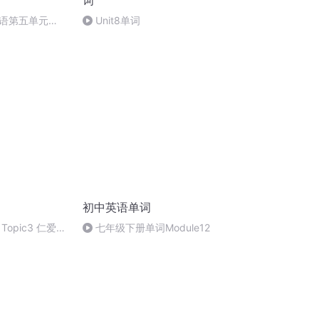
词
语第五单元
Unit8单词
详解
初中英语单词
Topic3 仁爱版
七年级下册单词Module12
读和听写模板