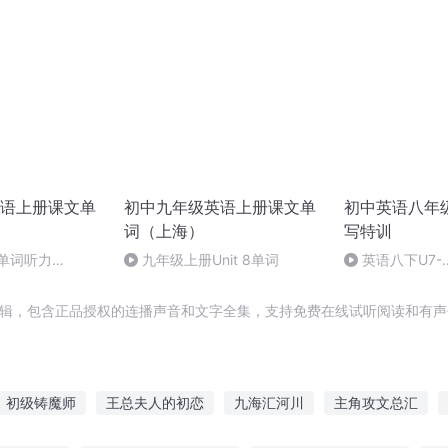
语上册课文单
初中九年级英语上册课文单
初中英语八年
词（上海）
写特训
单词听力
九年级上册Unit 8单词
英语八下U7-
Topic3➕Review
写录音
辑，包含正品授权的连播声音和文字全集，支持免费在线试听阅读和有声
初级铸魔师
王总夫人的初恋
九海汇河川
主角攻文总汇
汇丰大陆
鬼怪全英汇
初中生的单相思日记
超级初心者