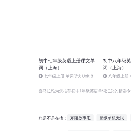
初中七年级英语上册课文单
初中八年级英
词（上海）
词（上海）
七年级上册 单词听力Unit 8
八年级上册 
irregular verbs
喜马拉雅为您推荐初中1年级英语单词汇总的精选专
东陵故事汇
超级单机无限
您是不是在找：
超级系统在初唐
十剑汇聚