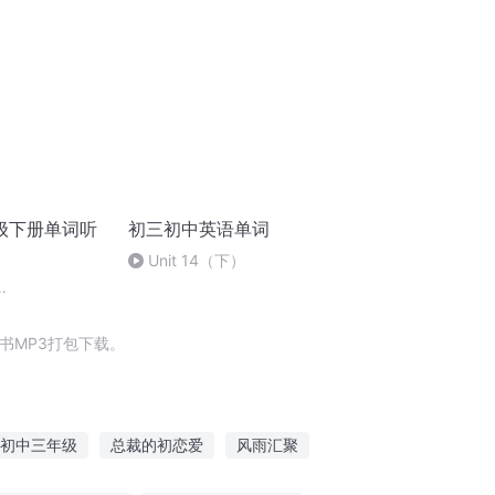
级下册单词听
初三初中英语单词
Unit 14（下）
 of Unit7单词听
书MP3打包下载。
初中三年级
总裁的初恋爱
风雨汇聚
圣光大陆初级小学
灵异黑色汇