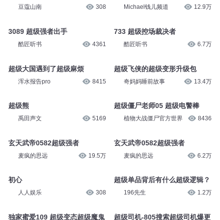
豆蔻山南
308
Michael钱儿频道
12.9万
3089 超级强者出手
733 超级控场裁决者
酷匠听书
4361
酷匠听书
6.7万
超级大国遇到了超级麻烦
超级飞侠的超级变形升级包
浑水报告pro
8415
奇妈妈睡前故事
13.4万
超级熊
超级僵尸老师05 超级电警棒
禹田声文
5169
植物大战僵尸官方世界
8436
玄天武帝0582超级强者
玄天武帝0582超级强者
麦疯的思远
19.5万
麦疯的思远
6.2万
初心
超级单品背后有什么超级逻辑？
人人娱乐
308
196先生
1.2万
独家蜜爱109 超级变态超级魔鬼
超级司机-805搜索超级司机爆更