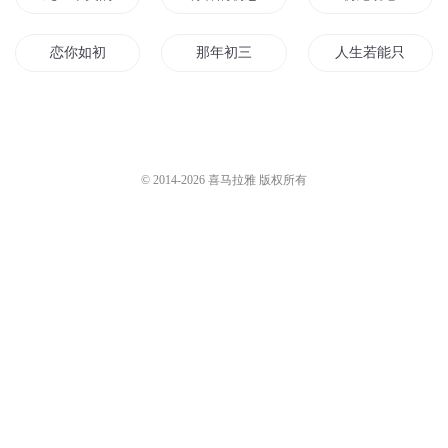
恋你如初
那年初三
人生若能只如初见
初级铸魔师
最初的我
我和我的小初恋
超级系统在初唐
夏至如初
初中三年级
© 2014-
2026
喜马拉雅 版权所有
万物之初
初始的魔王
爱你如初见
圣光大陆初级小学
人生若不能只如初见
新世界初生
我本太初
梦回明初