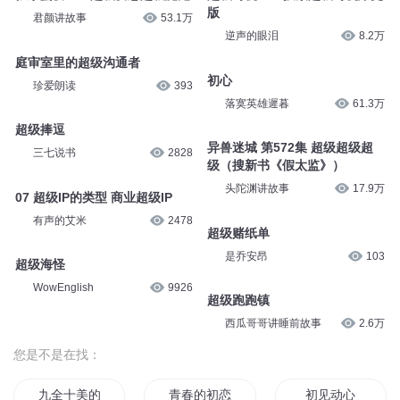
版
君颜讲故事
53.1万
逆声的眼泪
8.2万
庭审室里的超级沟通者
初心
珍爱朗读
393
落寞英雄遲暮
61.3万
超级捧逗
异兽迷城 第572集 超级超级超
三七说书
2828
级（搜新书《假太监》）
头陀渊讲故事
17.9万
07 超级IP的类型 商业超级IP
有声的艾米
2478
超级赌纸单
是乔安昂
103
超级海怪
WowEnglish
9926
超级跑跑镇
西瓜哥哥讲睡前故事
2.6万
您是不是在找：
九全十美的初恋
青春的初恋
初见动心