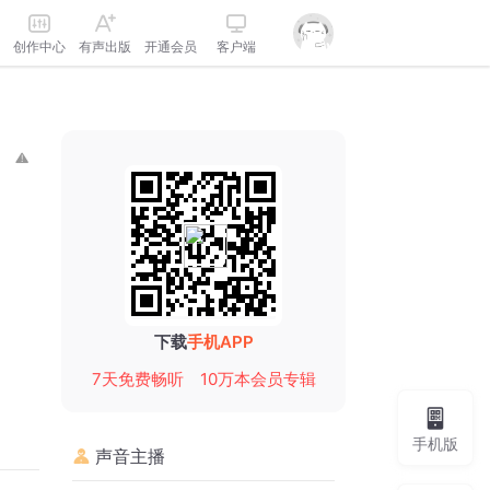
创作中心
有声出版
开通会员
客户端
下载
手机APP
7天免费畅听
10万本会员专辑
手机版
声音主播