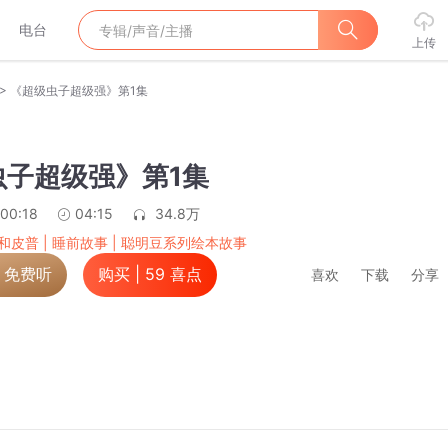
电台
上传
>
《超级虫子超级强》第1集
虫子超级强》第1集
:00:18
04:15
34.8万
和皮普 | 睡前故事 | 聪明豆系列绘本故事
，免费听
购买 |
59
喜点
喜欢
下载
分享