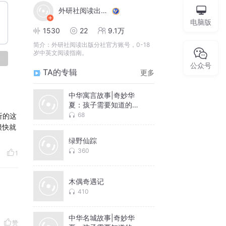
外研社阅读出版分社
电脑版
1530
22
9.1万
简介：
外研社阅读出版分社官方账号，0-18
岁中英文阅读指南。
论
公众号
TA的专辑
更多
中华寓言故事|奇妙华
夏：孩子需要知道的中
华故事
68
听的这
很快就
绿野仙踪
360
1
木偶奇遇记
410
中华名城故事|奇妙华
赞