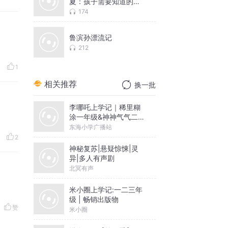
夏：孩子需要知道的中
华故事
174
鲁滨孙漂流记
212
1
相关推荐
换一批
李哪吒上学记｜稀里糊
涂一年级&神神气气二年
级
东海小学广播站
2
神秘复苏|悬疑惊悚|灵
异|多人有声剧
北冥有声
米小圈上学记:一二三年
级 | 畅销出版物
赞
米小圈