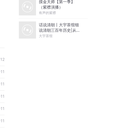
摸金天师【第一季】
（紫襟演播）
有声的紫襟
话说清朝丨大宇茶馆细
说清朝三百年历史|从努
尔哈赤到末代皇帝溥仪|
大宇茶馆
康熙雍正乾隆
-12
-11
-11
-11
-11
-11