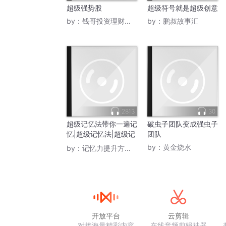
超级强势股
超级符号就是超级创意
by：
钱哥投资理财读书圈
by：
鹏叔故事汇
2813
30
超级记忆法带你一遍记
破虫子团队变成强虫子
忆|超级记忆法|超级记
团队
忆术
by：
黄金烧水
by：
记忆力提升方法分享
开放平台
云剪辑
对接海量精彩内容
在线音频剪辑神器