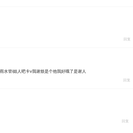
回复
雨水管i姐人吧卡v我谢烦是个他我好哦了是谢人
回复
回复