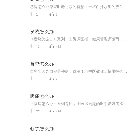
感冒怎么办感冒时老祖宗的智慧：一杯白开水里的养生哲学 最近办公室又倒下一片，隔壁工位的小王边擤鼻涕边刷手机买感冒药，这场景让我想起老家奶奶挂在嘴边的话："感冒喝开水，胜过吃神仙。"这话虽然带着点玄学色彩，但作为研究中医养生多年的健康管理...
1
1
发烧怎么办
《发烧怎么办》系列，由资深医者、健康管理师编写，融合中西医疗知识，为您提供发烧的应对指南。从基础处理到病因分析，从饮食调理到用药建议，一网打尽，轻松应对发烧难题。幽默热梗，语言简练，让您快速掌握发烧自救技能，轻松应对健康挑战！��️速来...
12
418
自卑怎么办
自卑怎么办自卑是种病，得治！老中医教你三招甩掉心理包袱 你肯定见过这样的场景：公司开会时领导问谁有想法，有人立刻举手侃侃而谈，有人却把脖子缩进衣领假装看文件；朋友聚会聊最新网红餐厅，有人兴奋分享打卡照，有人偷偷查银行卡余额然后沉默。后...
1
2
腹痛怎么办
《腹痛怎么办》系列专辑，由医术高超的医学爱好者撰写，融合中医西医智慧，助你轻松应对腹痛困扰。健康管理师+电子书写作高手，用专业知识，为你解析腹痛原因，提供实用解决方案。告别腹痛烦恼，从此轻松生活！健康生活 腹痛克星
22
714
心烦怎么办