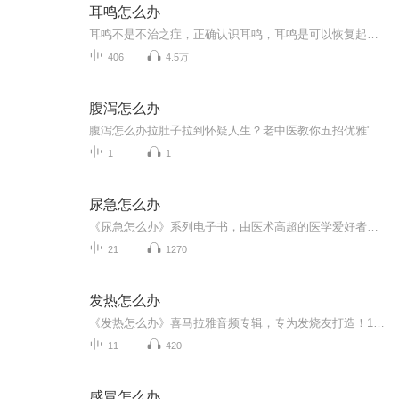
耳鸣怎么办
耳鸣不是不治之症，正确认识耳鸣，耳鸣是可以恢复起来的，了解更多+bt0202
406
4.5万
腹泻怎么办
腹泻怎么办拉肚子拉到怀疑人生？老中医教你五招优雅"窜稀"指南 （开篇热梗暴击） 当代打工人三大尴尬瞬间：地铁憋屁、会议窜稀、腹泻时智能马桶突然开始洗屁股。别问笔者怎么知道得这么详细，今天咱们正经聊聊老祖宗留下来的"窜稀抢救方案"——没有...
1
1
尿急怎么办
《尿急怎么办》系列电子书，由医术高超的医学爱好者倾力打造。囊括中医西医，健康管理师认证，专业写作，为你解忧排难。逻辑清晰，系统全面，告别尴尬，轻松应对。网络热梗，幽默表达，让你轻松学会应对尿急，生活无忧。快来加入我们，一起开启健康生活之...
21
1270
发热怎么办
《发热怎么办》喜马拉雅音频专辑，专为发烧友打造！11个音频，10个免费攻略，助你轻松应对发热难题。从基础护理到症状分析，标题清晰，内容实用。更有1个付费深度解析，带你深入发烧奥秘。快来加入，让健康无忧！发热不求人健康生活
11
420
感冒怎么办