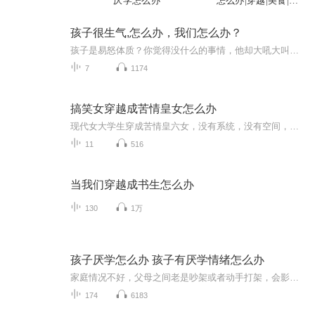
厌学怎么办
怎么办|穿越|美食|无
形装逼
孩子很生气,怎么办，我们怎么办？
孩子是易怒体质？你觉得没什么的事情，他却大吼大叫？学生之间的暴力事件不可避免？为什么班上总有一个小孩挨欺负？孩子的愤怒，从来不是我们想得那样简单。当他们情绪激动时，下意识地会用愤怒来保护自己。害怕、嫉妒、伤心……都会用愤怒的形式表达出来...
7
1174
搞笑女穿越成苦情皇女怎么办
现代女大学生穿成苦情皇六女，没有系统，没有空间，没有金手指~，看她怎么玩转古代！
11
516
当我们穿越成书生怎么办
130
1万
孩子厌学怎么办 孩子有厌学情绪怎么办
家庭情况不好，父母之间老是吵架或者动手打架，会影响到孩子的心理，孩子就会变得越来越叛逆。父母与孩子之间，如果父母老是以工作很忙为借口，很少跟孩子相处。或者是父母经常责骂孩子（打孩子），这都是让孩子出现叛逆的原因。当孩子成长到一定阶段，叛逆心理自然而生，总会有一些事情和你作对，并在说话的时候和父母顶嘴。总之，让父母很烦很烦。孩子所读的学校的风气不好，老是出现打架或其他小偷小摸的事件，或者是孩子在学校老是被别人欺负， 就会慢慢的出现叛逆。其实孩子叛逆不可怕，可怕的是父母漠不关心，或者是不知道要如何解决。其实父母可以多跟孩子沟通，并和孩子做朋友，真正的（用心的）去了解及关心孩子。在这等情况下，孩子就会慢慢的体谅父母，认识到父母对自己大的关心，这样孩子就会和父母和睦相处，走出叛逆。家庭情况不好，父母之间老是吵架或者动手打架，会影响到孩子的心理，孩子就会变得越来越叛逆。父母与孩子之间，如果父母老是以工作很忙为借口，很少跟孩子相处。或者是父母经常责骂孩子（打孩子），这都是让孩子出现叛逆的原因。当孩子成长到一定阶段，叛逆心理自然而生，总会有一些事情和你作对，并在说话的时候和父母顶嘴。总之，让父母很烦很烦。孩子所读的学校的风气不好，老是出现打架或其他小偷小摸的事件，或者是孩子在学校老是被别人欺负， 就会慢慢的出现叛逆。其实孩子叛逆不可怕，可怕的是父母漠不关心，或者是不知道要如何解决。其实父母可以多跟孩子沟通，并和孩子做朋友，真正的（用心的）去了解及关心孩子。在这等情况下，孩子就会慢慢的体谅父母，认识到父母对自己大的关心，这样孩子就会和父母和睦相处，走出叛逆。孩子教育遇到问题的家长，欢迎与老师沟通 微信gcd58838
174
6183