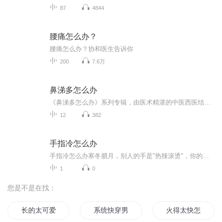
87
4844
腰痛怎么办？
腰痛怎么办？协和医生告诉你
200
7.6万
鼻涕多怎么办
《鼻涕多怎么办》系列专辑，由医术精湛的中医西医结合高手撰写。涵盖日常鼻炎、感冒、过敏等鼻涕问题，用幽默网络词汇，教你科学应对。健康管理师亲自把关，电子书写作高手精心打磨，快速解决鼻涕烦恼，让你轻松拥有好气色！快来加入我们，告别鼻涕困扰！...
12
382
手指冷怎么办
手指冷怎么办寒冬腊月，别人的手是"热辣滚烫"，你的手指却像"雪糕刺客"，碰一下能让人一激灵？别慌！今天咱们就来聊聊这套专治"冰棍手"的武林秘籍，让您的手指从"流浪地球"回归"温暖港湾"。（温馨提示：本人只是中医文化的搬运工，具体操作请以正规医师指...
1
0
您是不是在找：
长的太可爱了怎么办
系统快穿男神太宠怎么办
火得太快怎么办