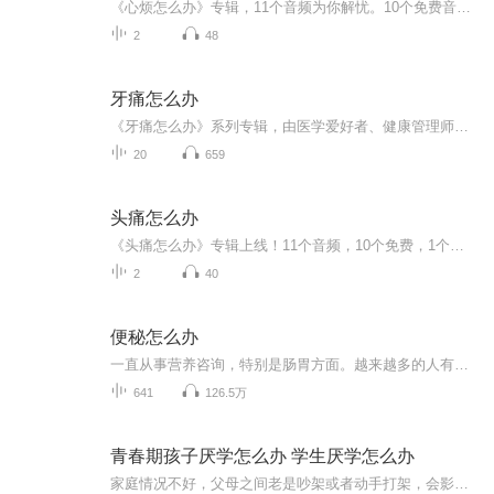
《心烦怎么办》专辑，11个音频为你解忧。10个免费音频，标题系统，直击心烦痛点；1个付费音频，深入剖析《心烦怎么办》，含10篇系统文章。中医健康管理师为你导航，告别心烦，只需一点即通。免费领，付费深扒，解忧不等待！
2
48
牙痛怎么办
《牙痛怎么办》系列专辑，由医学爱好者、健康管理师、电子书写作高手精心打造。结合中医西医，为您全面解析牙痛成因、缓解方法及预防措施。轻松阅读，快速缓解牙痛困扰，告别痛苦生活！牙痛不再是难题，让我们一起“笑口常开”！牙痛怎么办 健康生活
20
659
头痛怎么办
《头痛怎么办》专辑上线！11个音频，10个免费，1个付费，带你系统搞定头痛。免费音频涵盖10个头痛应对策略，标题超有料；付费音频《头痛怎么办》深度剖析，10篇精华文章组合，教你从根源解决头痛烦恼。别再让头痛影响你的生活，快来听歌学习，健康生活无负...
2
40
便秘怎么办
一直从事营养咨询，特别是肠胃方面。越来越多的人有拉不出来的问题。你是这样的吗？
641
126.5万
青春期孩子厌学怎么办 学生厌学怎么办
家庭情况不好，父母之间老是吵架或者动手打架，会影响到孩子的心理，孩子就会变得越来越叛逆。父母与孩子之间，如果父母老是以工作很忙为借口，很少跟孩子相处。或者是父母经常责骂孩子（打孩子），这都是让孩子出现叛逆的原因。当孩子成长到一定阶段，叛逆心理自然而生，总会有一些事情和你作对，并在说话的时候和父母顶嘴。总之，让父母很烦很烦。孩子所读的学校的风气不好，老是出现打架或其他小偷小摸的事件，或者是孩子在学校老是被别人欺负， 就会慢慢的出现叛逆。其实孩子叛逆不可怕，可怕的是父母漠不关心，或者是不知道要如何解决。其实父母可以多跟孩子沟通，并和孩子做朋友，真正的（用心的）去了解及关心孩子。在这等情况下，孩子就会慢慢的体谅父母，认识到父母对自己大的关心，这样孩子就会和父母和睦相处，走出叛逆。家庭情况不好，父母之间老是吵架或者动手打架，会影响到孩子的心理，孩子就会变得越来越叛逆。父母与孩子之间，如果父母老是以工作很忙为借口，很少跟孩子相处。或者是父母经常责骂孩子（打孩子），这都是让孩子出现叛逆的原因。当孩子成长到一定阶段，叛逆心理自然而生，总会有一些事情和你作对，并在说话的时候和父母顶嘴。总之，让父母很烦很烦。孩子所读的学校的风气不好，老是出现打架或其他小偷小摸的事件，或者是孩子在学校老是被别人欺负， 就会慢慢的出现叛逆。其实孩子叛逆不可怕，可怕的是父母漠不关心，或者是不知道要如何解决。其实父母可以多跟孩子沟通，并和孩子做朋友，真正的（用心的）去了解及关心孩子。在这等情况下，孩子就会慢慢的体谅父母，认识到父母对自己大的关心，这样孩子就会和父母和睦相处，走出叛逆。孩子教育遇到问题的家长，欢迎与老师沟通 微信gcd58838