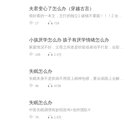
夫君变心了怎么办（穿越古言）
很好看的一本文，主打的独立1.破镜不重圆！！！2.女主he男主be（此男主只代表剧情意义上的男主）内容标签：穿越时空，励志人生，穿书主角：沈玉┃配角：李烨立意：感情应该被真挚对待
17
724
小孩厌学怎么办 孩子有厌学情绪怎么办
家庭情况不好，父母之间老是吵架或者动手打架，会影响到孩子的心理，孩子就会变得越来越叛逆。父母与孩子之间，如果父母老是以工作很忙为借口，很少跟孩子相处。或者是父母经常责骂孩子（打孩子），这都是让孩子出现叛逆的原因。当孩子成长到一定阶段，叛逆心理自然而生，总会有一些事情和你作对，并在说话的时候和父母顶嘴。总之，让父母很烦很烦。孩子所读的学校的风气不好，老是出现打架或其他小偷小摸的事件，或者是孩子在学校老是被别人欺负， 就会慢慢的出现叛逆。其实孩子叛逆不可怕，可怕的是父母漠不关心，或者是不知道要如何解决。其实父母可以多跟孩子沟通，并和孩子做朋友，真正的（用心的）去了解及关心孩子。在这等情况下，孩子就会慢慢的体谅父母，认识到父母对自己大的关心，这样孩子就会和父母和睦相处，走出叛逆。家庭情况不好，父母之间老是吵架或者动手打架，会影响到孩子的心理，孩子就会变得越来越叛逆。父母与孩子之间，如果父母老是以工作很忙为借口，很少跟孩子相处。或者是父母经常责骂孩子（打孩子），这都是让孩子出现叛逆的原因。当孩子成长到一定阶段，叛逆心理自然而生，总会有一些事情和你作对，并在说话的时候和父母顶嘴。总之，让父母很烦很烦。孩子所读的学校的风气不好，老是出现打架或其他小偷小摸的事件，或者是孩子在学校老是被别人欺负， 就会慢慢的出现叛逆。其实孩子叛逆不可怕，可怕的是父母漠不关心，或者是不知道要如何解决。其实父母可以多跟孩子沟通，并和孩子做朋友，真正的（用心的）去了解及关心孩子。在这等情况下，孩子就会慢慢的体谅父母，认识到父母对自己大的关心，这样孩子就会和父母和睦相处，走出叛逆。孩子教育遇到问题的家长，欢迎与老师沟通 微信gcd58838
148
1.4万
失眠怎么办
失眠本身不是疾病不用背上精神包袱，要从病因上去解决热爱中医，专注亚健康管理，欢迎交流：
96
4738
失眠怎么办
中医失眠调理有妙招咨询+创作团队V
78
1.8万