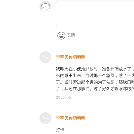
表情
李拜天你萌萌萌
我昨天在小便池那尿时，准备开闸放水了
张的尿不出来。当时那一个急呀，憋了一
了。当时旁边那个男的为了催尿，还吹口
了，我还在那脸红。过了好久才哆哆嗦嗦
2026-05
李拜天你萌萌萌
打卡