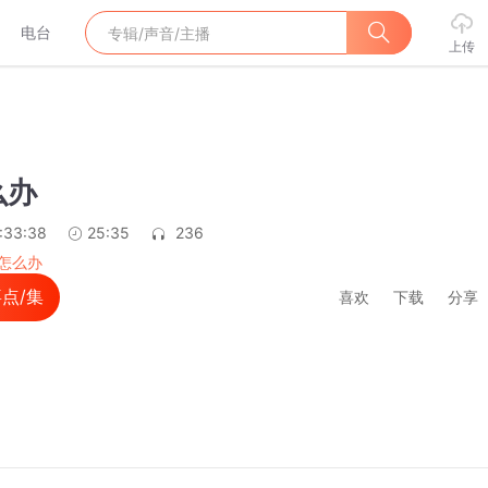
电台
上传
么办
:33:38
25:35
236
怎么办
点/集
喜欢
下载
分享