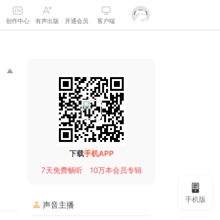
创作中心
有声出版
开通会员
客户端
下载
手机APP
7天免费畅听
10万本会员专辑
手机版
声音主播