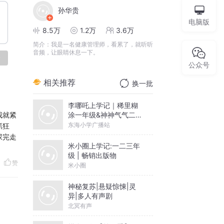
孙华贵
电脑版
8.5万
1.2万
3.6万
简介：
我是一名健康管理师，看累了，就听听
音频，让眼睛休息一下。
论
公众号
相关推荐
换一批
李哪吒上学记｜稀里糊
涂一年级&神神气气二年
我就紧
级
东海小学广播站
抓狂
尿完走
米小圈上学记:一二三年
级 | 畅销出版物
赞
米小圈
神秘复苏|悬疑惊悚|灵
异|多人有声剧
北冥有声