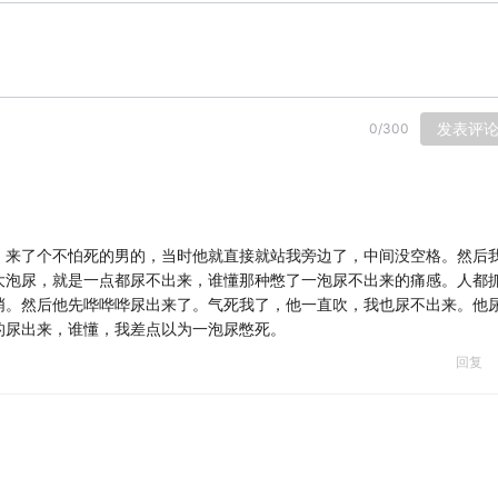
发表评
0
/
300
，来了个不怕死的男的，当时他就直接就站我旁边了，中间没空格。然后
大泡尿，就是一点都尿不出来，谁懂那种憋了一泡尿不出来的痛感。人都
哨。然后他先哗哗哗尿出来了。气死我了，他一直吹，我也尿不出来。他
的尿出来，谁懂，我差点以为一泡尿憋死。
回复