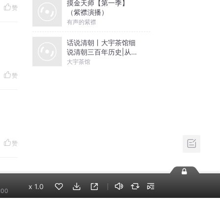
摸金天师【第一季】
赞
（紫襟演播）
有声的紫襟
话说清朝丨大宇茶馆细
说清朝三百年历史|从努
尔哈赤到末代皇帝溥仪|
大宇茶馆
康熙雍正乾隆
赞
赞
x
1.0
:00
赞