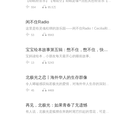
【助眠轻音乐】【海陆空】助眠必备+治愈冥想轻音乐【大自然白噪音】静心助眠+减压催眠【听自然的音乐助你入眠】助眠古风音乐现代人生活的压力实在是太大了，人们一边片刻不停地忙碌生活着，一边却隐藏在喧嚣、热闹之下，忍受着孤独和迷惑。电影《购物狂》...
554
85.5万
闲不住Radio
这里是给灵魂松绑的游乐园——闲不住Radio！Cecilia和老段带你解锁两种逃跑姿势，嘴闲不住，腿闲不住，✨ 灵魂slogan：若无闲事挂心头，便是人间好时节 适合这类人类食用：✓ 把周末过成《风味人间》番外篇的吃货✓ 收藏夹里躺着82份“总有一天要...
53
8943
宝宝绘本故事第五辑：憋不住，憋不住，快要憋不住了
宝妈读绘本，小朋友每天最开心的睡前故事。
13
5243
北极光之恋丨海外华人的生存群像
令人唏嘘感叹灿若极光的爱情，对海外华人生存的深刻思考《北极光之恋》是米瑞蓉继《留守男人》之后的又一移民题材长篇爱情小说。讲述了一位滞留加拿大西北地区耶洛奈夫的华人女孩晓雪，因为顶替男友杰瑞醉驾撞人案，深陷困境，牵出当地原住*迪纳和华人司机...
45
4469
再见，北极光：如果青春了无遗憾
有人说，北极光是狐狸在奔跑时尾巴扫起的雪花，可是我更愿意相信，那代表着黎明的到来。亲爱的乔景溪，如果时间可以肆意地停留在过去的话，那么在离开你之前我一定会告诉你，我喜欢过你，喜欢了整整一个青春年少。我想与你一起追寻划过天际的极光，想与你...