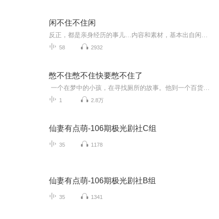
闲不住不住闲
反正，都是亲身经历的事儿…内容和素材，基本出自闲人老田闲不住的自媒体专栏文章。
58
2932
憋不住憋不住快要憋不住了
一个在梦中的小孩，在寻找厕所的故事。他到一个百货公司，想找个厕所尿尿——而不是鸟鸟。他遇上长颈鹿，被带到长颈鹿的厕所去，结果……他遇上蝙蝠，被带到蝙蝠的厕所去，结果……他遇上鬼精灵……最后好不容易找到一个适合自己的厕所，结果又被妹妹先...
1
2.8万
仙妻有点萌-106期极光剧社C组
35
1178
仙妻有点萌-106期极光剧社B组
35
1341