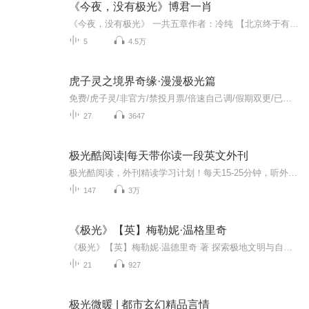
《今夜，没有极光》博君一肖
《今夜，没有极光》 一共五章作者：冷纯 【北京终于有了一瞬极光】王一博★肖战
5
4.5万
虎子灵之境界奇缘·漫漫极光篇
免费/虎子灵/非官方/禁投月票/倍速自己调/假期双更/已完结
27
3647
极光酷阅读|每天带你读一段英文外刊
极光酷阅读，外刊精读学习计划！每天15-25分钟，听外刊，读世界，精读地道语料，英语听读全效提升。坚持学习，赠送价值198元学习礼盒。
147
3万
《极光》【英】梅勒妮·温格里奇
《极光》【英】梅勒妮·温德里奇 著 探索极地文明与自然科学中的光影奇迹主播：蒽蒽木兰简介：极光是天文学、地质学、磁力学及核物理共同造就的自然奇迹，在人类文明扮演者充满灵性而神秘的角色，投射了世人丰富的想象。温德里奇博士遍访瑞典、挪威、冰岛...
21
927
极光微暖 | 都市玄幻精品言情