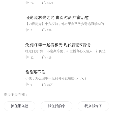
24
1679
追光者|极光之约|青春纯爱|甜蜜治愈
【内容简介】十六岁前，他对于自己故乡遥远而模糊的印象，几乎都来自这个陌生女孩的电台。是她引诱着他离开了冰天雪地的北欧，千里迢迢回到故乡。她一直想要去他生长的地方看极光，然而在更早的时候，他已经踏上了寻找“极光”的旅程。 【作者简介】梦我...
5
159
免费|冬季一起看极光|现代言情&言情
稳定日更2集，不定期爆更，AI主播良心又迷人，订阅追更不迷路！ 【内容简介】 在古老的传说中，极光的意义，是治疗悲伤的心，并且可以带来希望和幸福的祥瑞之光。如果你是天空中最遥远美丽的极光，我情愿化作冰封的雪山，在无声流逝的时间里，默默守候...
12
416
偷偷藏不住
小孩，怎么回事一见到哥哥就脸红(｡•ˇ‸ˇ•｡)
6
15万
您是不是在找：
抓住那条翘起红尾的鱼
抓住我的幸福
我来抓你了