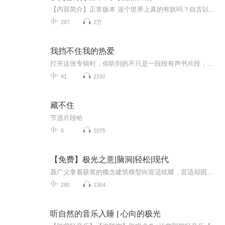
【内容简介】正常版本 这个世界上真的有妖吗？自古以来，妖怪便一直存在于我国的各种故事传说里面。可你相信吗，真的有妖的！善良美好的现代都市女孩温暖，经营着自己的小餐馆，照顾着身边的每一个人。直到一个神秘的阴郁苍白小男孩的出现，打破了温暖平...
287
2万
我挡不住我的热爱
打开这张专辑时，你听到的不只是一段段有声书片段，是我在深夜里对着麦克风反复调整的气息，是练到喉咙发哑时偷偷藏起的紧张，也是每一次收到反馈后眼睛发亮的雀跃。这是我从零开始的有声「成长日记」—— 从读不顺台词的生涩，到能试着用声音裹住故事的温...
41
2192
藏不住
节选片段哈
6
1075
【免费】极光之意|脑洞|轻松|现代
聂广义拿着获奖的概念建筑模型向宣适炫耀，宣适却因女友发来的照片发现现实中有与其相似建筑。二人就设计先后及是否抄袭展开激烈讨论，复杂的建筑设计竟有如此巧合，背后真相引人探究。
280
1364
听自然的音乐入睡 | 心向的极光