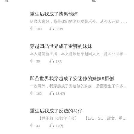
流
妃
重生后我成了渣男他婶
哈喽大家好，我是你们的老朋友是禾兮。从今天开始，我要搞大事情啦！为了给大家提供更专业的配音服务，也为了接更多的单子（搞钱要紧哈哈），我的账号正式更名为‘竹露有声’。虽然名字变了，头像变了，但我给大家讲故事的心不变。希望大家以后提到我，能...
100
3339
穿越凹凸世界成了雷狮的妹妹
本人是萌新主播，本文是原创穿越同人文，是凹凸世界的（里面也有一些不关于凹凸世界的歌），讲的是一个普通的女孩因为机缘巧合，穿越到凹凸世界，睁眼就成了雷狮的妹妹，如有不满，请私信我(封面图片来源于网络，侵权必删)
30
17万
凹凸世界我穿越成了安迷修的妹妹#原创
一次意外，我穿越成了安迷修的妹妹，后面发生了许多惊险刺激的事情，还等什么，赶紧来听听吧！
162
13.4万
重生后我成了反贼的马仔
【世子殿下x郡守千金】 【1v1，SC，甜文。重生文，文风欢脱】 温梨笙出嫁当天，谢潇南带着反军攻破城门，截停了她盛大的送亲队伍。 她被迫从花轿上出来，就看见谢潇南高坐马背，居高临下与她对视，笑容灿烂，眼眸里却全是冷意。 京城失守，梁...
43
1.8万