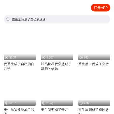
打开APP
重生之我成了自己的妹妹
5158
3.5万
643
我重生成了自己的白
凹凸世界我穿越成了
重生后：我成了皇后
月光
凯莉的妹妹
6007
6.3万
4768
重生后我被喷成了顶
重生我变成了丧尸
重生后我成了祸国妖