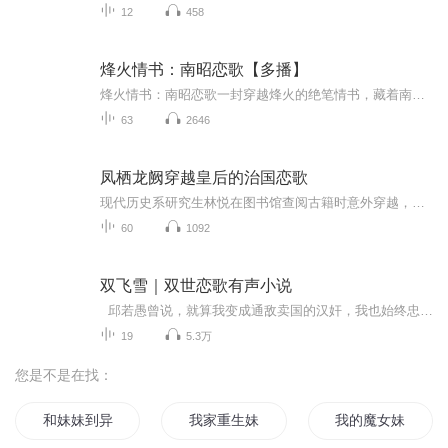
12
458
烽火情书：南昭恋歌【多播】
烽火情书：南昭恋歌一封穿越烽火的绝笔情书，藏着南昭王朝最戳心的生死秘恋！女扮男装的江南医女，为何敢孤身闯遍狼烟遍地的边关？官宣战死的热血将军，为何凭空死而复生、隐姓埋名？云州破庙以天地为媒乱世成婚，为何转眼就要焚符断情？十二道金牌逼死忠...
63
2646
凤栖龙阙穿越皇后的治国恋歌
现代历史系研究生林悦在图书馆查阅古籍时意外穿越，成为尚书府备受欺凌的庶女苏瑶。她凭借智慧与勇气在危机四伏的尚书府站稳脚跟，更在宫宴上以才学惊艳众人，邂逅睿王楚逸尘。两人从相互试探到并肩作战，携手破解阴谋、推行新政，历经朝堂纷争、后宫倾轧...
60
1092
双飞雪｜双世恋歌有声小说
邱若愚曾说，就算我变成通敌卖国的汉奸，我也始终忠于你一个人，就算你一辈子痴傻，我的心，永远只忠于你一个人。也许是前世的邱若愚害的叶雪痕痴傻一生，所以今世的段夜寒注定要为蓝雪心痛，隐忍。邱影声曾说，上一世，邱影声不能带着绿儿一起去天堂，所以即使邱影声这一世不再为人，我也要拼尽全力为这一世的段美夕寻找一个可以给她天堂的人。为了这一句承诺，邱影声放弃了投胎转世的机会，守护在段美夕的身边，即便知道最终会化作孤魂野鬼，也永不后悔。 蓝雪与段美夕，她们是亲密无间的挚友，她们感谢上天...
19
5.3万
您是不是在找：
和妹妹到异界当个魔王
我家重生妹妹
我的魔女妹妹们