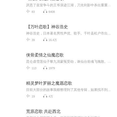
厌恶了皇室争斗的王爷浪迹江湖，刀光剑影中杀出重重迷雾，有幸得遇挚爱相伴相随，却又身不由己落入绝境；当爱与生命都将走向尽头，却又意外相逢在来世今生...在这爱恨交织的纷繁尘世，历经隔世恩爱的他们，该如何抉择？
83
6408
【万叶恋歌】神谷浩史
神谷浩史，日本著名男性声优、歌手。千叶县松户市出身，茨城县牛久市成长，毕业于青二塾东京校14期，所属青二事务所。2007年起，和小野大辅在广播节目DearGirl~Stories~中开始合作。“拥有干净透明的音质，能完美出演各种角色的实力派，柔和而直达人心的表...
39
16.4万
侠骨柔情之仙魔恋歌
昆仑虚雪莲仙子黎九清蒙冤受劫，诛仙台前魂飞魄散。墨渊辰上神逆天相护，以半生神力换她一线生机，自己却堕入三世轮回。千年轮回，她是忘却前尘的百花仙子，他是默默守候的渡劫之人。三生石上旧精魂，终在昆仑雪落时悄然苏醒。昔日阴谋渐显，万千妖魔暗伏...
113
1979
精灵梦叶罗丽之魔愿恋歌
目前大部分的故事我都整理到了其他专辑，如果找不到，可以点击我的头像——进入我的主页，即可找到哦！内容简介我乃魔灵，纯真可爱的萝莉一枚，人品好到爆表， 碰上百年难得一遇的穿越事件，来到了叶罗丽世界， 可，我最好的朋友零雨却背叛了我， 我宁愿不穿越，也不想她背叛， 我相信，她一定拥有自己的理由，我会等她， 云染夜，我一生命中注定的人， 只想问一句话：你喜欢我吗， 即便你说不，我也……不会伤心， 封银沙，我希望你回头看看，不要再迷恋我， 你看，黑香菱她正在等你，她才是你该真心对待的人， 喜欢我的人，求求你们放手吧，因为我真的忘不了他，对不起……
19
4万
荒原恋歌 共赴西北