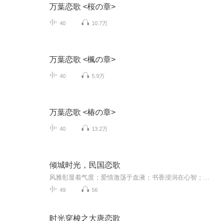
万葉恋歌 <桜の章>
40
10.7万
万葉恋歌 <楓の章>
40
5.9万
万葉恋歌 <椿の章>
40
13.2万
倾城时光，民国恋歌
风雅彰显着气度；爱情激荡于血液；书香浸润在心智；青春盛放于面颊。她们是穿着旗袍和高跟鞋的女子；她们是既能写诗作画又能弹钢琴、跳洋舞的女子；她们是出身名门望族，但又勇敢走出大宅门，进而走到国外的女子；她们既能接受诗书礼仪，又接受自由思想，...
49
56
时光穿梭之大唐恋歌