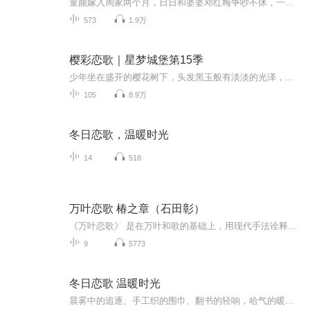
童颜嫁入周家两个月，日日和婆婆邓红梅争吵不休，一心想把婚事搅黄，逼丈夫周南川和自己离婚，早日逃回大城市。这天她反胃干呕，刚拒绝完婆婆假意递来的纸巾，出门就听见婆婆偷偷打电话打探她的身体状况。她满心不安来到村卫生院，乡里人都认得这位两个月...
573
1.9万
樱彩恋歌｜星梦城堡第15季
少年坐在盛开的樱花树下，头发黑玉般有淡淡的光泽，脖颈处的肌肤细致如美瓷。一阵微风，花瓣轻盈飘落，晶莹如雪，细细碎碎，少年轻轻侧转回头来，仿佛听到了她的脚步声……
105
8.9万
冬日恋歌，温暖时光
14
518
万叶恋歌 椿之章（石田彰）
《万叶恋歌》 是在万叶和歌的基础上，用现代手法诠释的爱情小品。“椿之章”由石田彰朗读。石田彰是谁？《火影忍者》我爱罗、《少年阴阳师》安倍晴明（青年）、《EVA》渚薰、《夏目友人帐》名取周一、《在下坂本有何贵干》久保田吉伸……...
9
5773
冬日恋歌 温暖时光
晨雾中的追逐、手工织的围巾、翻书的轻响，哈气的暖温......冬把世界缩成一口霜，却将心跳煮得更响；雪落肩头，你我并肩成歌，用呼吸写下温暖时光。