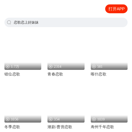
打开APP
恋歌恋上好妹妹
1.7万
2314
581
错位恋歌
青春恋歌
喀什恋歌
1056
354
1039
冬季恋歌
潮剧-曹营恋歌
寿州千年恋歌