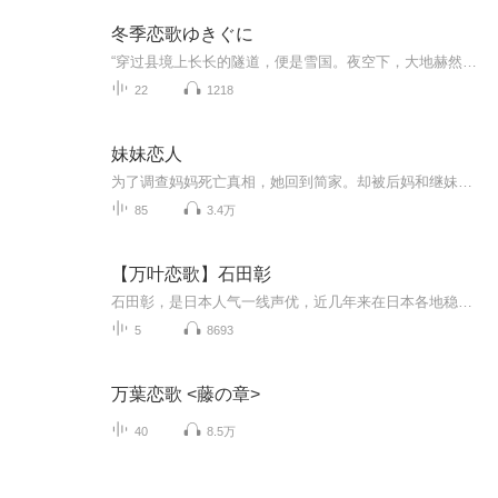
冬季恋歌ゆきぐに
“穿过县境上长长的隧道，便是雪国。夜空下，大地赫然一片莹白……” 东京舞蹈艺术家岛村在三次去往多雪的北国山村，与当地一名叫驹子的艺伎由邂逅而情爱。而他再次出发，却对玻璃窗对面萍水相逢的少女叶子，流露出一番倾慕之情。虚无思想甚重的岛村，认...
22
1218
妹妹恋人
为了调查妈妈死亡真相，她回到简家。却被后妈和继妹的为难。她不得已抱住了三哥大腿。
85
3.4万
【万叶恋歌】石田彰
石田彰，是日本人气一线声优，近几年来在日本各地稳居声优榜前列。出道已经二十多年了，声音宜男宜女，是业界少见的可以配女性角色还不易被人察觉的男声优。2009年3月前效力于Mausu Promotion，4月开始是自由身，2012年3月开始他进入了新的事务所Peerless ...
5
8693
万葉恋歌 <藤の章>
40
8.5万