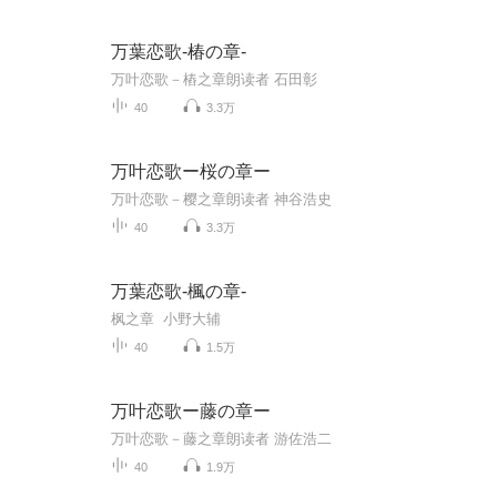
万葉恋歌-椿の章-
万叶恋歌－樁之章朗读者 石田彰
40
3.3万
万叶恋歌ー桜の章ー
万叶恋歌－樱之章朗读者 神谷浩史
40
3.3万
万葉恋歌-楓の章-
枫之章 小野大辅
40
1.5万
万叶恋歌ー藤の章ー
万叶恋歌－藤之章朗读者 游佐浩二
40
1.9万