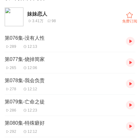
妹妹恋人
3.41万
98
免费订阅
第076集-没有人性
289
12:13
第077集-烧掉简家
265
12:06
第078集-我会负责
278
12:12
第079集-亡命之徒
286
12:23
第080集-特殊癖好
292
12:12