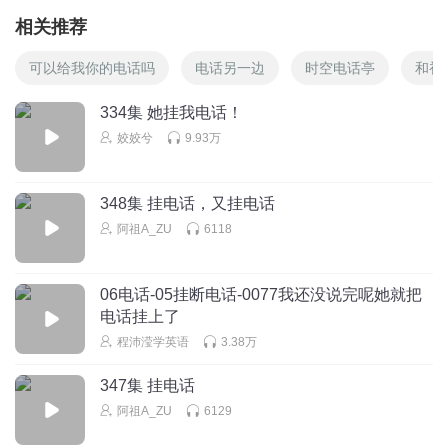
相关推荐
可以给我你的电话吗
电话另一边
时空电话亭
和初
334集 她挂我电话！
姣姣兮
9.93万
348集 挂电话，又挂电话
阿祖A_ZU
6118
06电话-05挂断电话-0077我还没说完呢她就把
电话挂上了
程沛滢学英语
3.38万
347集 挂电话
阿祖A_ZU
6129