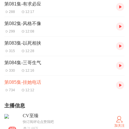
第081集-有求必应
288
12:17
第082集-风格不像
299
12:08
第083集-以死相挟
315
12:28
第084集-三哥生气
330
12:16
第085集-挂她电话
734
12:12
主播信息
CV至臻
快订阅评论点赞我吧
加关注
21.69万