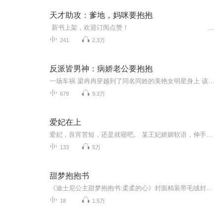
天才助攻：爹地，妈咪要抱抱
新书上架，欢迎订阅点赞！ 十八岁的顾言琛是云城一中的神话，耀眼得让所有女生都忍不住偷偷仰望。他是理科竞赛的冠...
241
2.3万
反派皆男神：病娇老公要抱抱
一场车祸 梁冉冉穿越到了同名同姓的美艳女明星身上 该女明星一身黑料风评极差，有个调皮的熊孩子还有个据说已经80岁的老公 最不可思议的是 居然还涉嫌买凶杀死自己？ 前男友对她怒目相对 亲妈对她心里恨意满满 失踪多年的爸爸貌似与自己的死有关 ，而这个...
679
9.3万
爱妃在上
爱妃，良宵苦短，还是就寝吧。 某王妃娇媚软语，伸手轻轻地抚摸着某王爷的脸颊：王爷，咱们不是说好了，奴家帮王爷夺得江山，王爷保奴家一世安稳，互惠互利，互不干涉不是挺好吗！爱妃，本王觉得江山要夺，美人也要抱，来，爱妃让本王香一个……王爷您动一下手臂行吗？王爷您要好好休息啊！某王妃吴侬软语。该死的，你给本王下了软骨香！呵呵，王爷很识货嘛，这软骨香有奴家香么？
133
5万
甜梦抱抱书
《迪士尼公主甜梦抱抱书:柔柔的心》封面精装带毛绒封皮的形式有极大的价值感,是吸引读者的最大亮点。由于有一层像小熊维尼皮肤一样有质感的毛绒封皮,此书整体的开本形式和厚度、手感等都很容易给孩子以甜梦安眠的心理舒适感,是针对低龄儿童害怕黑夜,不易入...
18
1.5万