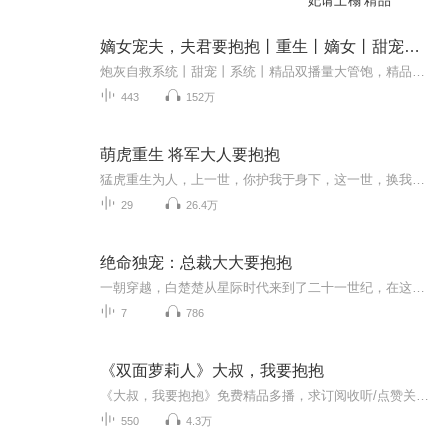
妃请上榻 精品
嫡女宠夫，夫君要抱抱丨重生丨嫡女丨甜宠丨精品双播
炮灰自救系统丨甜宠丨系统丨精品双播量大管饱，精品来袭！欢迎收听！ヽ(°▽°)ノ【内容简介】穆清的前半生只有两个字，宠夫！穆清的后半生也有两个字，被宠！她杀人，陆九辰默默递上刀！她抢劫，陆九辰默默替她捡钱！她放火，陆九辰默默浇上一盆油！……...
443
152万
萌虎重生 将军大人要抱抱
猛虎重生为人，上一世，你护我于身下，这一世，换我护你周全！
29
26.4万
绝命独宠：总裁大大要抱抱
一朝穿越，白楚楚从星际时代来到了二十一世纪，在这里她不在约束自己，肆无忌惮的随风而起，自由的浪起
7
786
《双面萝莉人》大叔，我要抱抱
《大叔，我要抱抱》免费精品多播，求订阅收听/点赞关注/评论分享/求月票，您的支持将是主播无限创作的动力哦~~蠢萌小萝莉安栩影一觉醒来成了冷傲冰霜美人白樱？穿越星海空间寻身份之谜，系统大人会有怎样的安排？要她付出怎样的代价呢？韩心柔夺爱不成便毁...
550
4.3万