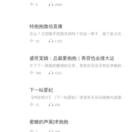
9
2940
特抱抱微信直播
怎么？又想随手把我关掉吗？你这一辈子，做了多少次随手关掉网页的行为？好吧，你关吧！当你点击那个小叉叉时，恭喜你，你跟99%的人一样，又错过了一次改变命运的机会。。。。这就是为什么每一次机会很多人看不懂，你知道为什么富人是少数了吗？为什么永远都是20/80法则？ ...
32
1.9万
盛世宠婚：总裁要抱抱｜再背也会撞大运
欠下了一屁股的赌债的父亲，竟然在完全没有征求她的同意之下直接将她押给了 N.T 集团总裁，听说那个男人只看了她的照片，直接花了一亿要她。白浅浅想不明白为什么那个素未谋面的男人居然会花一亿买下她，自己长得普通，也不是什么一见钟情的款式，她不明白...
308
5311
下一站爱妃
【内容简介】《下一站爱妃》讲述米天乐玩植物大战僵尸游戏意外穿越，并且穿到了幽冥界，遇见了迷沙这个杀千刀的混蛋，阴差阳错的当了幽都城的书记官，服役七十年。 在已经慢慢接受了这个苦逼的现实后，她竟然稀里糊涂的咬了迷沙，勾搭了他的元神，见到他的...
21
830
蜜糖的声展|求抱抱
2
246