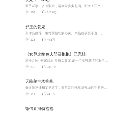
新手试读，多有瑕疵，请大家多多包涵。谢谢！正文：这年头，发个烧穿越也就算了，好歹是穿越了个宰相府的二小姐，要风得风要雨得雨，可谁能告诉她，为什么会面临皇宫选妃！选妃也没啥，反正自己化个妆就搞定，肯定选不上，可为什么事情朝着不可预知的方向发展......“启禀皇上，皇后又在爬墙了！”“哦，是嘛，随朕去看看”努力翻墙的颜诺转头便看见皇帝龙傲轩正温柔的看着她，“爱妃，玩够了吗？玩够了就下来吧~”
154
613.8万
邪王的爱妃
典作品推荐，绝对震撼您的心灵。高品质获奖小说。。大家多支持，小说情节进口时间脉搏，内容精彩生动。人物刻画细腻到位。给您一种身临其境的感觉，也欢迎多提建议和意见。我们将不断改进学习，争取带给大家优秀的作品。您的每一次聆听都是对我们最大的支持和厚爱。谢谢！
215
49.3万
《女尊之绝色夫郎要抱抱》已完结
主播介绍: 吾家碧玉 专播女尊文 是一个没有感情的业余播音机器，所以好不好？听个乐呵就行了。 主播懒惰的跟，订阅和五星多就爆更，反之就正常更，或者随时断更，嘻嘻嘻！请忽略我的一脸奸笑！备注：未授权！仅限娱乐，非盈利性质小说，随时下架。简介一不...
876
235.7万
天降萌宝求抱抱
秦微浅意外和某男滚了，事后发现他竟是云城只手遮天的风云人物，更是前男友的亲叔叔！他亲手将她送给别的男人，冷笑：真脏！秦微浅还了一巴掌，以牙还牙！直到某天⋯⋯
111
24.5万
微信直播特抱抱