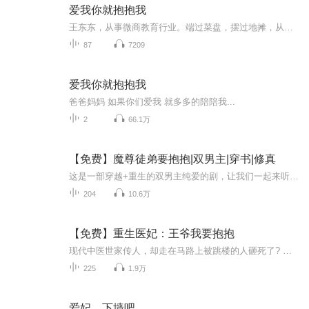
爱我你就抱抱我
王东东，从事微商教育行业。端过菜盘，摆过地摊，从无背景没人脉，迷茫无望到找到方向死磕2年坚持不懈，凭借真实，坚持，抓住移动互联网机遇，帮助服务影响千万微商人次,专注服务于一线拼搏的个人微商找到方向，实现自我价值。2015年创建王东东商学院，拥有几千位付费学员。微信：370840134 添加备注（学习）无备注不通过！
87
7209
爱我你就抱抱我
爸爸妈妈 如果你们爱我 就多多的陪陪我...
2
66.1万
【免费】魔尊徒弟要抱抱|双男主|穿书|修真
这是一部穿越+重生的双男主纯爱的剧，让我们一起来听听师尊和他的魔尊徒弟是如何走上亲亲日常的吧~小耳朵们快来订阅收听吧~
204
10.6万
【免费】重生医妃：王爷我要抱抱
现代中医世家传人，却走在马路上被跳楼的人砸死了? 哈? 二十一世纪还有这种死法?沈朝颜骂骂咧咧睁眼，下一秒直接原地起跳。卧槽，她没死成，居然还穿越了!好惨啊，她要开始斗白莲，撕渣男了。 咳咳，不过意外收获的这个三王爷，也算得上人中龙凤，还好，她...
225
1.9万
爱妃，下墙吧