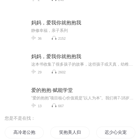
妈妈，爱我你就抱抱我
静修幸福，亲子系列
36
2152
妈妈，爱我你就抱抱我
这本书收集了很多孩子的故事，这些孩子或天真，幼稚，或焦躁、疯狂，或敏感、神经质，但从这些孩子的身上，你一定会或多或少地看到自己孩子的影子。通过阅读这些故事，你将更加了解你的孩子，懂得以后该如何正确地爱你的孩子。
29
2602
爱的抱抱·赋能学堂
“爱的抱抱”项目核心价值观是“以人为本”。我们将7-18岁的困境儿童按照年龄段和需求，开展分层服务；以“陪伴”“扶志”“赋能”为帮扶目标。通过开展情绪认知、复原力培训、职业教育等方式，整个政府、企业、媒体和社会大众的优势，力图实现对困境儿童的个人成长、家庭关系改善的精准帮扶。爱的抱抱·赋能学堂，让困境儿童可以学习32节人生必修课！永康市阳光爱心义工协会是2014年在永康市民政局注册成立的一家5A级公益组织，机构使命是“让爱温暖困境儿童”，致力于帮扶永康当地...
13
667
您是不是在找：
高冷老公抱一抱
笑抱美人归
迟少心尖宠娇妻要