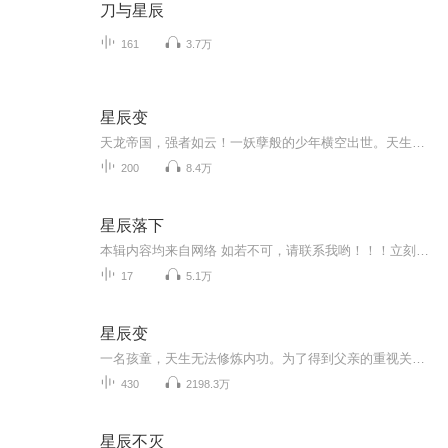
刀与星辰
161
3.7万
星辰变
天龙帝国，强者如云！一妖孽般的少年横空出世。天生纯阳之体，吸星辰之力，练绝世神技。转世轮回只是为了心中那份执念。手握坑爹神剑，身骑上古圣兽，在这属于强者的世界中一路高歌猛进。当血脉觉醒的那一天，整个世界为之颤抖：“我欲称雄天下，哪个逗逼...
200
8.4万
星辰落下
本辑内容均来自网络 如若不可，请联系我哟！！！立刻改正 我是一个快乐的搬运工 有喜欢的小耳朵也可以一起，冲冲冲
17
5.1万
星辰变
一名孩童，天生无法修炼内功。为了得到父亲的重视关注，他毅然选择了修炼痛苦艰难的外功。春去秋来，时光如梭，这个孩童长大了……变成了一名青年，真正改变他的命运，是一颗流星化作的神秘晶石——流星泪。这颗流星泪在青年无所觉中，融入了青年的体内，...
430
2198.3万
星辰不灭