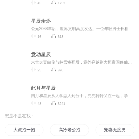
45
1752
星辰余烬
公元2068年后，世界文明高度发达。一位年轻男士长相英俊，智慧幽默，和一位极品美女邂逅，双方坠入爱河，但是因为男士经济条件不够而分手。十年后，男士利用互联网创业成功，成为亿万富翁，然后双方再度重逢相爱，但此时一颗巨大的小行星即将撞击地球，男...
16
613
意动星辰
末世夫妻白俊与林雪惨死后，意外穿越到大恒帝国修仙世界，分别成为落魄将军之子陈骏与被赐婚的鲁家千金鲁晓雪。开局陈骏遭刺杀濒死，激活【末世星辰系统】，获20倍时间流速与神级炼体功法《神魔镇狱体》，开启逆袭之路。他一边利用系统种田搞钱养“失忆老...
25
970
此月与星辰
四月和星辰从大学恋人到分手，兜兜转转又在一起，学生时代的纯纯爱情能否在残酷的现实里继续走下去，最终修成正果呢？
48
3241
您是不是在找：
大叔抱一抱
高冷老公抱一抱
宠妻无度男神老公