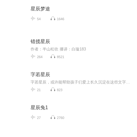
星辰梦途
54
1646
错揽星辰
作者：半山松吹 播讲：白璇183
264
8521
字若星辰
字若星辰，或许能帮助孩子们爱上长久沉淀在这些文字中的文化，进而对人类整体的语言文字产生好奇心。愿意孜孜不倦的探究下去。
21
823
星辰兔1
27
2760