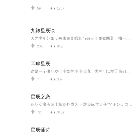
59
1757
九转星辰诀
天才少年苏阳，被未婚妻暗算当做三年血奴圈养，抽干体内至尊血脉，挑断手脚筋丢弃妖兽山脉，等待死亡来临。 然而，一块黑色石头的出现，让苏阳大难不死，习斗战圣法，创九转星辰诀，灭仇敌，夺造化。 从此踏上一段血战无敌之路！
2375
81万
耳畔星辰
这是一个供朋友们小憩的小小港湾。这里可以放置我们的身体，也可以安置我们的心灵。像清晨的鸟叫，生机勃勃。像午间的太阳，明媚张扬。像餐厅的爵士乐，慵懒随意。我一边读书，一边做梦，一边分享，一边前行。我在这里，用心捕捉和分享那些散落着温暖的、...
7
387
星辰之恋
职场女魔头黄上榕意外成为下属徐赫均“儿子”的干妈，两人被迫走近。当单亲爸爸徐赫均的真实身份曝光，这段充满隐瞒与试探的办公室恋情，该如何收场？​
72
3432
星辰诵诗