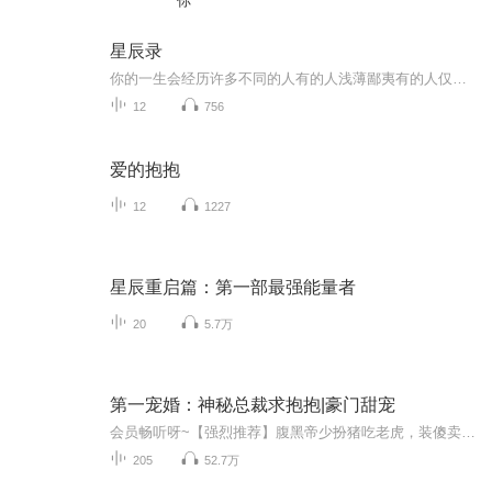
你
星辰录
你的一生会经历许多不同的人有的人浅薄鄙夷有的人仅仅平庸有的人金玉其外败絮其中然而那些有着彩虹般绚丽颜色的人终将出现在你的生命中无可比拟 怦然心动有时会做单人介绍，也可能组合介绍同一背景下诞生的同一类人或路途迥异的人。文学、艺术、政治、商业、体育都是我们的介绍范围。当然，平民英雄也应该拥有姓名。无论人物属性是写进教材，还是上感动中国，或是爆微博头条，是领国际大奖还是普通的柴米油盐，他们都有其特定的闪光点。...
12
756
爱的抱抱
12
1227
星辰重启篇：第一部最强能量者
20
5.7万
第一宠婚：神秘总裁求抱抱|豪门甜宠
会员畅听呀~【强烈推荐】腹黑帝少扮猪吃老虎，装傻卖乖不择手段只为博老婆大人一笑！【内容简介】“姐姐，我怕，求抱抱……”苏橙一觉醒来就傻眼了，她莫名其妙多了一个傻老公。...
205
52.7万