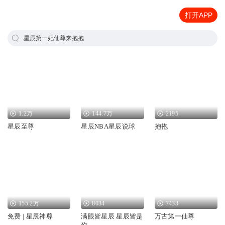
打开APP
星辰第一妃仙尊来抱抱
1.2万
144.7万
2195
星辰至尊
星辰NBA星辰说球
抱抱
155.2万
8034
7433
免费 | 星辰神尊
满眼皆星辰 星辰皆是
万古第一仙尊