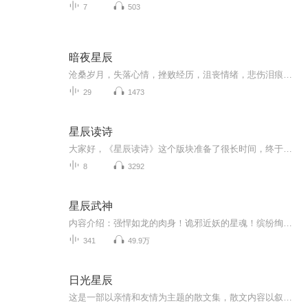
7
503
暗夜星辰
沧桑岁月，失落心情，挫败经历，沮丧情绪，悲伤泪痕。人生路漫漫，难免跌跌撞撞，但即使在黑暗中，也要寻找那一丝光芒，在暗夜星辰中，坚守希望。
29
1473
星辰读诗
大家好，《星辰读诗》这个版块准备了很长时间，终于和大家见面了，在这个版块里，我会用心选择每一首现代诗作品，用心选择每一首音乐作品，用心去体会，用心去演绎，希望能给手机前和电脑前的听众朋友们，带来一丝幸福和对生命价值的一些思考。 如果你喜欢，请订阅关注！
8
3292
星辰武神
内容介绍：强悍如龙的肉身！诡邪近妖的星魂！缤纷绚烂的杀技！妖血浴体，妖晶炼骨，妖魂煅魄；肉身为炉，星魂为炼，步步惊天。这是大妖横行的世界，爪牙狰狞，开天裂地；这是魂武纵横的时代，挥袖狂飙，弹指惊雷！作者介绍：青狐妖，17k小说网签约作家 ，中国作家协会成员。主播介绍：谷仓，知名有声小说演播者，其主播的作品主要有《千术千局》《仙魔变》《竹君之死》等
341
49.9万
日光星辰
这是一部以亲情和友情为主题的散文集，散文内容以叙事和抒情为主，充满温暖与感动。亲情部分展现了家人间的深厚情感，父亲的形象塑造饱满厚重。友情部分生动展现了年轻人间真挚情谊，年轻人们在困难中相互扶持，共同成长。平凡的生活传递出积极向上的价值...