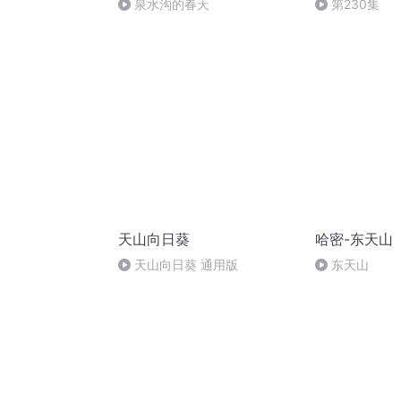
泉水沟的春天
第230集
天山向日葵
哈密-东天山
天山向日葵 通用版
东天山