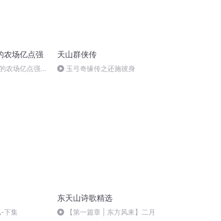
的农场亿点强
天山群侠传
的农场亿点强
玉弓奇缘传之还施彼身
东天山诗歌精选
-下集
【第一篇章 | 东方风来】二月