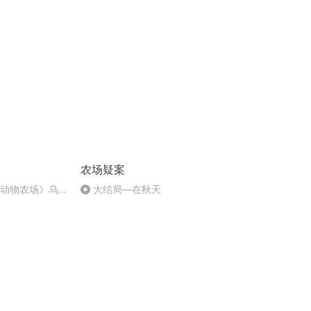
农场疑案
《动物农场》乌
大结局—在秋天