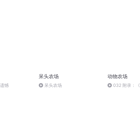
呆头农场
动物农场
补遗憾
呆头农场
032 附录：
克兰文版序