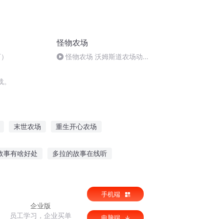
怪物农场
下）
怪物农场 沃姆斯道农场动物
名单
载。
末世农场
重生开心农场
仙武农场
农场系统异界行
故事有啥好处
多拉的故事在线听
指按摩故事在线听
成人睡前听故事长篇搞笑
手机端
企业版
员工学习，企业买单
电脑端