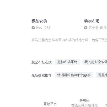
极品农场
动物农场
神农 (281)
第十章-谁
喜马拉雅为您推荐天山农场的精选专辑，包含正品
超神农场系统
我的超时空农
您是不是在找：
异世农场主
末日农场主
情话讲给猫咪听的故事
香蕉
最新搜索推荐：
末世之我有农场系统
末世大
听故事陈小狗抓鬼
狼儿童故
梦见讲故事给老公听
听蒙古
云剪辑
开放平台
在线音频剪辑神器