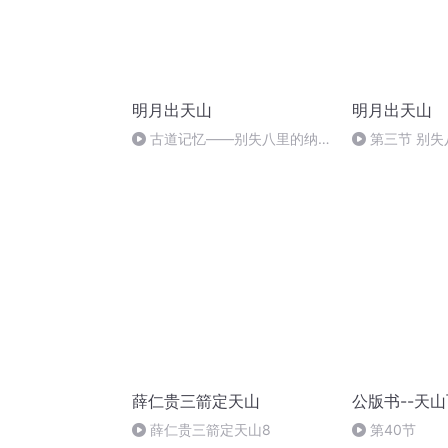
明月出天山
明月出天山
古道记忆——别失八里的纳石
第三节 别
失
（5）全书完
薛仁贵三箭定天山
公版书--天
薛仁贵三箭定天山8
第40节