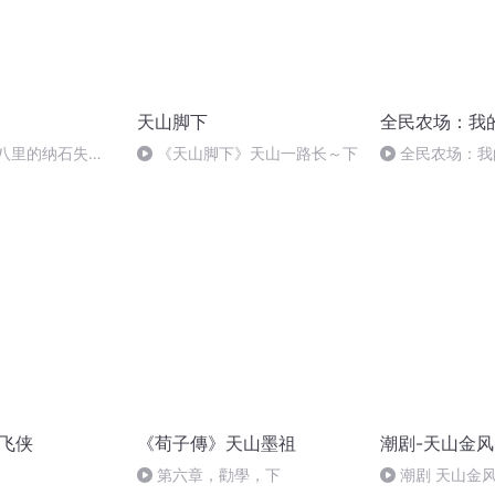
天山脚下
全民农场：我
失八里的纳石失
《天山脚下》天山一路长～下
全民农场：我
340(完)
山飞侠
《荀子傳》天山墨祖
潮剧-天山金风
第六章，勸學，下
潮剧 天山金风