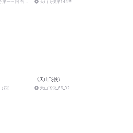
侠·第一三回 苦志
天山飞侠第144章
消浩劫 炎
《天山飞侠》
（四）
天山飞侠_66_02