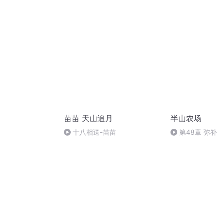
苗苗 天山追月
半山农场
十八相送-苗苗
第48章 弥