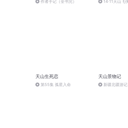
作者手记（全书完）
14·11天山飞
弭凶灾 瞬息成仁
天山生死恋
天山景物记
第55集 孤星入命
新疆北疆游记