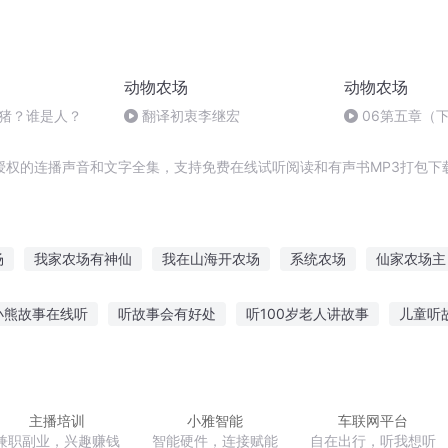
动物农场
动物农场
是猪？谁是人？
翻译初衷李继宏
06第五章（
授权的连播声音和文字全集，支持免费在线试听阅读和有声书MP3打包下
场
我家农场有神仙
我在山海开农场
系统农场
仙家农场主
春心农场
末世农场主
无双农场主
修神农场主
美国农场
小熊故事在线听
听故事会有好处
听100岁老人讲故事
儿童听
农场主
农场人生
事在线听
手表电话听故事怎么关闭
可以讲给幼儿听的故事
手
故事直播的软件
王一博听蜘蛛故事
主播培训
小雅智能
车联网平台
兼职副业，兴趣赚钱
智能硬件，连接赋能
自在出行，听我想听