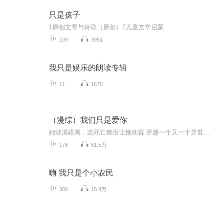
只是孩子
1原创文章与诗歌（原创）2儿童文学启蒙
109
3951
我只是娱乐的朗读专辑
11
1670
（漫综）我们只是爱你
她淡漠疏离，连死亡都没让她动容 穿越一个又一个异世，她仍旧不想在乎 可他们却苦苦纠缠，只为在她冷漠的心里留下一点位置 她不懂，为何这些强大倨傲的人一个个都只求呆在她的身边 可他们说：“我们只是爱你！” 内容标签：综漫 灵魂转换 穿越时空 她淡漠疏离,连死亡都没让她动容穿越一个又一个异世,她仍旧不想在乎可他们却苦苦纠缠,只为在她冷漠的心里留下一点位置她不懂,为何这些强大倨傲的人一个个都只求呆在她的身边可他们说:“我们只是爱你!”冥王哈迪斯的BG哦每日三更综漫np,没办法,帅哥太多,个个都有爱啊,舍不掉就都收了……
176
51.5万
嗨 我只是个小农民
300
18.4万