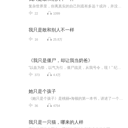
复杂世界里，你离真实的自己到底有多远？或许，并没有多少人真正了解自己的喜好，大部分时候，我们都一点一点地被无聊的生活和工作消磨成同别人千篇一律的样子，却又忍不住会去怀念那个心怀梦想满身热血的自己。其实，这一生，我们不必非要成为谁，每个人...
22
1099
我只是敢和别人不一样
16
25.8万
《我只是僵尸，却让我当奶爸》
“以血为祭，以气为引，僵尸战灵，从我号令，现！” 纪宇刚刚从久远的沉睡之中苏醒，耳边就听到有人在念动着什么咒语，跟着一股强烈的吸引力从黑红色的天空传来，拉扯着他的身体往天上飞去。 尚未明白是怎么回事，就感觉周围的空间一阵扭曲，跟着眼前大亮...
373
4.4万
她只是个孩子
《她只是个孩子》是桃丽•海顿的第一本书，讲述了一个闪耀着持久的爱、勇气与奉献的奇迹故事。六岁的希拉野性难驯、充满暴力，迷失在愤怒和痛苦的世界里不能自拔，所有人都认为她不可救药，直到一位年轻的女老师挺身而出……
36
4754
我只是一只猫，哪来的人样