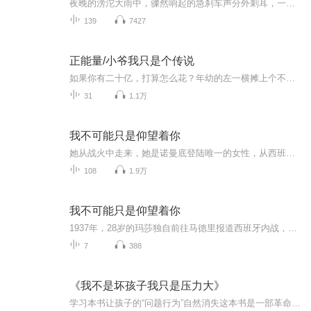
夜晚的滂沱大雨中，骤然响起的急刹车声分外刺耳，一辆黑色的劳斯莱斯突然停在路中央。“怎么了？ 男人的目光扫向车窗外，一个纯白色的小东西突然进入他的视线中，那是……波斯猫？这—真的是猫吗？可真是—有灵性啊! “那个是血！不能吃！”...
139
7427
正能量/小爷我只是个传说
如果你有二十亿，打算怎么花？年幼的左一横摊上个不靠谱的父亲，在母亲去世后承担起养家的责任，一个意外让他得到了一个透视眼，从此走上了努力花钱的道路。注：后期素材来源于网站，侵权请私信我删除。
31
1.1万
我不可能只是仰望着你
她从战火中走来，她是诺曼底登陆唯一的女性，从西班牙内战到猪湾，从越南到萨尔瓦多，81岁还在报道美国入侵巴拿马，足迹遍布50多个国家…她是二十世纪最负盛名的战地记者之一。她与著名作家海明威有着怎样剪不断理还乱的爱恨交织缘起缘灭？请听我慢慢道来……
108
1.9万
我不可能只是仰望着你
1937年，28岁的玛莎独自前往马德里报道西班牙内战，她深入大爆炸后的机场、难民营、孤儿院、医院，记录战时普通人的故事。在这过程中，玛莎情不自禁爱上了一直陪同在旁的海明威，一位已经声名显赫的作家。在即将到来的第二次世界大战的阴影下，他们陷入热...
7
388
《我不是坏孩子我只是压力大》
学习本书让孩子的“问题行为”自然消失这本书是一部革命性的教养类著作，为父母提供了一种全新的教养工具——自我调节。数十年的研究表明，自我调节是人类健康发展的基础，有助于提升心理健康、学习能力、复原力、情绪安全、亲子关系等等