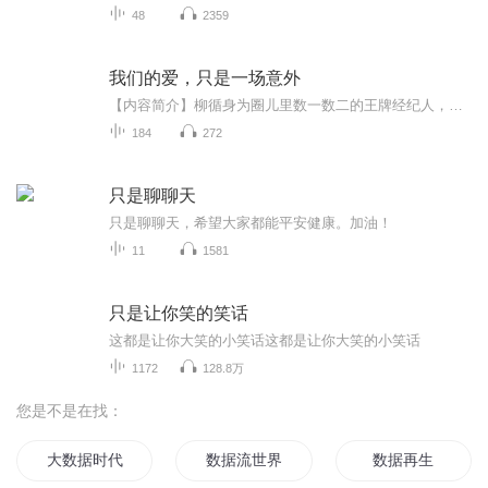
48
2359
我们的爱，只是一场意外
【内容简介】柳循身为圈儿里数一数二的王牌经纪人，解决艺人黑料历来跟吃顿饭一样简单。可就是没想到，在她牛气冲天的人生里，独独栽到了一男的手里，眼看着多年积累的无形资产就要打水漂。她却只怒不言，谁叫，这男的，是她的直接领导捏。面对这男人隔三...
184
272
只是聊聊天
只是聊聊天，希望大家都能平安健康。加油！
11
1581
只是让你笑的笑话
这都是让你大笑的小笑话这都是让你大笑的小笑话
1172
128.8万
您是不是在找：
大数据时代
数据流世界
数据再生