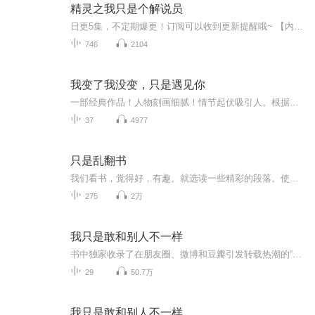
精灵之我只是个解说员
日更5集，不定期爆更！订阅可以收到更新提醒哦~ 【内容简介】 在一个充满奇幻色彩的宝可梦世界里，林瑄是一名风趣幽默的对战解说UP主。一次偶然的机会，他收养了一只调皮的电飞鼠小点。在华夏锦标赛预选赛中，林瑄凭借机智风趣的解说吸引了大量粉丝，甚至...
746
2104
我变了我没变，只是遇见你
一部经典作品！人物刻画细腻！情节起伏吸引人。根据听众的喜好而精选，声音清晰，感染力强。感情色彩浓厚。。就是对我们的最大支持和厚爱。每天加班很辛苦，您就动动手指支持一下吧！一部经典作品！人物刻画细腻！情节起伏吸引人。根据听众的喜好而精选，声音清晰，感染力强。感情色彩浓厚。。就是对我们的最大支持和厚爱。每天加班很辛苦，您就动动手指支持一下吧！
37
4977
只是乱翻书
我们看书，觉得好，有趣。就选读一些精彩的段落。使没读过的，略知其味；读过的，反刍一下。虽没什么用，但也未必有害。且以无益之事，消有生之涯。
275
2万
我只是敢和别人不一样
书中独家收录了在朋友圈、微博和豆瓣引发转载热潮的“王爷”系列的7个故事，除此之外，还有有关都市男女青年寻找真实的爱情和自我的21个故事，一共28篇，书中的多篇文章曾经在微博微信豆瓣片刻都曾引起热烈反响，书中的人物热爱生活，坚持自己，坚持寻找真...
29
50.7万
我只是敢和别人不一样