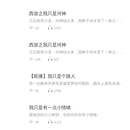
西游之我只是河神
万总推荐大圣：河神快出来，我棒子掉水里了！林云：年轻的孙大圣哟！你掉的是这个青铜棒子还是这个不锈钢棒子？大圣：你这该死的河神，快还我金箍棒！概念神，诸天流。第三百三十章，取经部分的内容结束，回归轻松的日常生活，和洛神打打情骂骂俏，带着橘...
13
1727
西游之我只是河神
万总推荐大圣：河神快出来，我棒子掉水里了！林云：年轻的孙大圣哟！你掉的是这个青铜棒子还是这个不锈钢棒子？大圣：你这该死的河神，快还我金箍棒！概念神，诸天流。第三百三十章，取经部分的内容结束，回归轻松的日常生活，和洛神打打情骂骂俏，带着橘子，蔡琰还有六公主到处逛逛？与悟空没事打打架？第三百四十六章，仙剑三剧情开始。洪荒流西游轻...
149
8万
【双播】我只是个路人
再一次醒来许梦然是被噩梦给吓醒的，额头上显然布满了许多汗珠，她不知道到底发生了什么，只能强烈的感觉到周围的酒精味十分的刺鼻。“我……我这是在哪里？”兴许是太久没有说话了，竟然觉得自己的嘴唇有些许干燥，而且声音低沉的听起来像是男人的声音。...
50
1738
我只是有一点小情绪
愿做你的小小树洞，包容你的所有小情绪。
28
4.2万