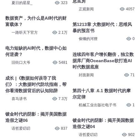
息茧房
夏日的星星_
323
正观新闻
4057
数据资产，为什么是AI时代的财
富载体？
第1213章 大数据时代：思维风
暴的预言书
一路听天下官方
2.1万
偷懒的河狸
0
电力短缺的AI时代，数据中心如
何逆袭？
连续四年客户增长翻倍，独立数
据库厂商OceanBase欲打造AI
旧街口大爷
5481
时代数据底座
封面新闻
71
成长 |《数据如何误导了我
们》：大数据时代防坑指南，帮
你看清数据背后的认知陷阱
第四十八章 .6.1 数据时代的摩
尔定律
喜马讲书
7.3万
机械工业出版社电子书
1
镀金时代的阴影：揭开美国数据
造假之谜06
镀金时代的阴影：揭开美国数据
造假之谜04
语哲爱叨叨
837
语哲爱叨叨
902