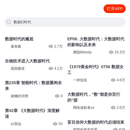
打开APP
数据幻时代
数据时代的尴尬
EP06. 大数据时代：大数据时代
的影响以及未来
薯条酱
2.7万
携隐Melody
25.3万
生物技术进入大数据时代
《1979黄金时代》0756 数据女
基因频道
4.1万
工
一种侃侃
4.6万
第235章 智能时代：数据重构未
来
大数据时代，“数”都是你言行
偷懒的河狸
0
的“据
网络迷航者ox
2.6万
第42章 《大数据时代》深度解
读
盲目信仰大数据的时代必须结束
白熊说
53
圆圆的声音世界
829