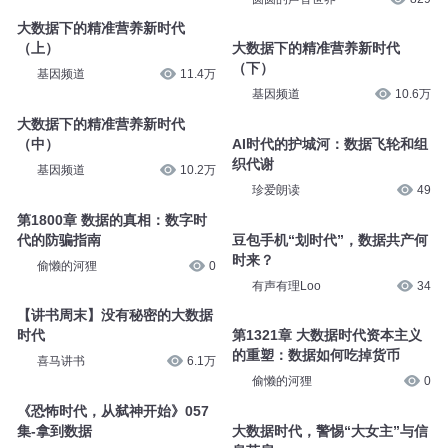
大数据下的精准营养新时代
（上）
大数据下的精准营养新时代
（下）
基因频道
11.4万
基因频道
10.6万
大数据下的精准营养新时代
（中）
AI时代的护城河：数据飞轮和组
织代谢
基因频道
10.2万
珍爱朗读
49
第1800章 数据的真相：数字时
代的防骗指南
豆包手机“划时代”，数据共产何
时来？
偷懒的河狸
0
有声有理Loo
34
【讲书周末】没有秘密的大数据
时代
第1321章 大数据时代资本主义
的重塑：数据如何吃掉货币
喜马讲书
6.1万
偷懒的河狸
0
《恐怖时代，从弑神开始》057
集-拿到数据
大数据时代，警惕“大女主”与信