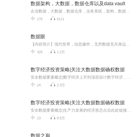
数据架构，大数据，数据仓库以及data vault
企业数据，大数据，数据仓库，业务系统，架构，数据基础设施，企业数据分析，数据简史，并行处理，非结构化数据，文本消歧，结构化数据，数据架构简史
170
6111
数据眼
【内容简介】现代世界，信息爆炸，无穷数据充斥身边。图像、声音、文字、编码……数据与人心结合，构成一个个世界，千般世界，有历史分歧，有科技分叉，但万变不离人心。执掌信息，操控人心。引领潮流，一念造神，无名小卒天下知名；舆论旁落，一念灭神，...
325
1.2万
数字经济投资策略|关注大数据数据确权数据
安全数据要素概念|数字经济上升到顶层设计数字经济，作为一个内涵比较宽泛的概念， 凡是直接或间接利用数据来引导资源发挥作用， 推动生产力发展的经济形态都可以纳入其范畴。在技术层面， 包括大数据、云计算、物联网、区块链、人工智能、5G通信等新兴技...
14
2.3万
数字经济投资策略|关注大数据数据确权数据
安全数据要素概念|生产力发展的经济形态点击此处链接加入主播淘金吧XiMi团畅听更多精彩内容！数字经济，作为一个内涵比较宽泛的概念， 凡是直接或间接利用数据来引导资源发挥作用， 推动生产力发展的经济形态都可以纳入其范畴。在技术层面， 包括大数据、...
13
8.5万
数据之巅