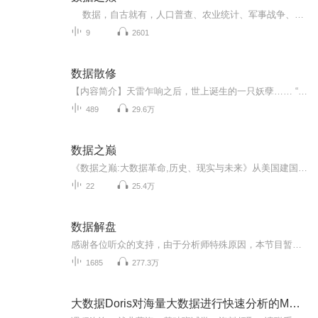
数据，自古就有，人口普查、农业统计、军事战争、政治计算……数据虽小，却有助于治国安邦。美国之所以繁荣鼎盛，数据文化根基牢不可破概是主因之一。 信息爆炸、互联互通、智慧城市时代，大数据，更以排山倒海之势席卷全球，政府施政、企业掘金，大众要公平与正义，大数据被赋予了新的历史使命。 在《数据之巅》这本书中，从小数据时代到大数据的崛起，作者以宏大的历史观、文化观、大数据观，给我们描绘了一幅数据科学、智慧文化的全景图。全书从美国建国之基讲起，通过阐述...
9
2601
数据散修
【内容简介】天雷乍响之后，世上诞生的一只妖孽…… “请问金宇星同学，52530这个数字代表什么？” “呃…5（身体强度）+25（精神强度）=30（综合强度）！” “请问金宇星同学，你报考咱们京大，有何特长？” “特长！？” “对，就是你会些什么？”...
489
29.6万
数据之巅
《数据之巅:大数据革命,历史、现实与未来》从美国建国之基讲起，通过阐述初数时代、内战时代、镀金时代、进步时代、抽样时代、大数据时代的特征，系统梳理了美国数据文化的形成，阐述了其数据治国之道，论述了中国数据文化的薄弱之处，展望了未来数据世界...
22
25.4万
数据解盘
感谢各位听众的支持，由于分析师特殊原因，本节目暂停更新，望谅解~如后续有其他变化，我们会第一时间续更~~
1685
277.3万
大数据Doris对海量大数据进行快速分析的MPP数据库