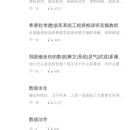
课程咨询、就业薪资、基础班试学、资料领取，请联系播妞QQ3128242702=========================================================本课程基于MPP数据库Doris对海量数据进行大规模数据管理和分析。由0到1深入浅出剖析Doris使用，整个课程分为：基础入门篇、...
75
4270
希赛软考|数据库系统工程师精讲班音频教程
本视频课程由希赛教育高级讲师主编和讲解。讲师根据最新的数据库系统工程师考试动态，对考试中所有知识点进行了归类分析和总结，挖掘出了其中的考试重点和难点，指出了考试的命题方向以及每个知识点在实际考试中所占的分数比例。 本视频课程讲师就考试中经...
33
3081
我能修改你的数据|爽文|系统|灵气|武道|多播
你们怎么老是欺负我？我又没干什么坏事情，为什么要这样做，就是因为我长得丑了一点？这胖子的魅力值居然只有2点，武力值更弱，只有1点，还真是一个废物。先将你的武力值给改为7点。大家好，我叫严静雪，请大家多多指教。李寒突然被一把拉了进去，然后就只...
60
848
数据永生
赫拉利指出，几千年来，人类一直面临三大重要生存课题——饥荒、瘟疫和战争，而这些课题在新世纪都呈现消失的趋势。如今，世界上已经不再有自然造成的饥荒，在全球大部分地区，就算一个人没了工作、丢了全部家当，也不太可能活活饿死。医学和科技的发展已经让人类战胜了大部分瘟疫，因为传染病造成人类大规模死亡已是小概率事件。战争正在消失，过去主要的财富来源是物质资产，像金矿、麦田、油井，而现在的主要财富来源则是知识。发动战争虽然能抢下油田，却无法霸占知识，战争的动力正在消亡。 赫拉利指出，随着这些危机的消失，人类为解决这些危机提出的很多概念其实已经或者正在消亡，比如宗教和国家观念。在这些阻碍被破除后，赫拉利认为，人类将在新世纪去追求那些过去千百年中被反复提及的目标——长生不死、幸福快乐和化身为神。作者花了两大章篇幅对人类既往历史的回顾，无非就是要让人们相信这三个新议题。 尤瓦尔·赫拉利在《未来简史》中以宏大的视角审视人类未来的终极命运，表达出惊人的预测：“人工智能和生物基因技术正在重塑世界，人类正面临全新的议题。生命本身就是不断处理数据的过程，生物本身就是算法；计算机和大数据，将比我们自己更了解自己。未来，只有1%的人将完成下一次生物进化，升级成新物种，而剩下99%的人将彻底沦为无用阶级！
38
5.1万
数据法学
9
435