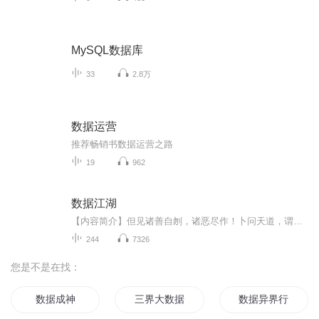
MySQL数据库
33
2.8万
数据运营
推荐畅销书数据运营之路
19
962
数据江湖
【内容简介】但见诸善自刎，诸恶尽作！卜问天道，谓之人心叵测！或有肉骨煮食，饮鸩止渴！斥于人心，反谓天道失责！饿殍尸山堆作史河！挑捡入字，纂篇续个传说！我献祭人心一颗！愿世以良药愈我！【作者/主播简介】作者：御公子ii，网络小说作家。主播：恋...
244
7326
您是不是在找：
数据成神
三界大数据
数据异界行