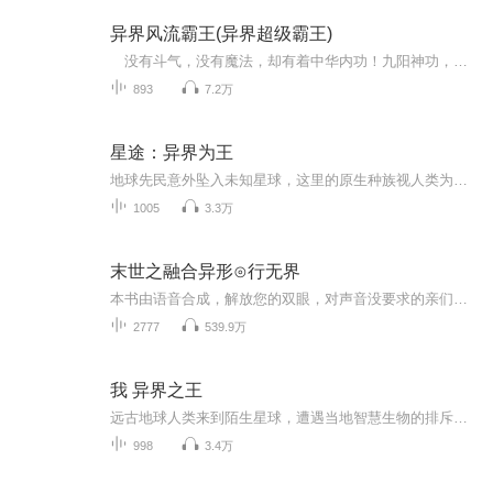
异界风流霸王(异界超级霸王)
没有斗气，没有魔法，却有着中华内功！九阳神功，将神做马来骑！ 穿越来到异界做皇帝也在乎。却立志做个风流霸王！没有敌手。侮辱华夏之人者下场，生不如死。 幽默诙谐爽快，这是某位牲口对本书的评价！ 一位性格极尽霸道，人品特别光辉的秦辉...
893
7.2万
星途：异界为王
地球先民意外坠入未知星球，这里的原生种族视人类为蝼蚁！当排斥化作屠刀，当生存沦为奢望，人类战士觉醒潜力，以鲜血铺就霸业，这场星际拓荒战，究竟谁能笑到最后？
1005
3.3万
末世之融合异形⊙行无界
本书由语音合成，解放您的双眼，对声音没要求的亲们欢迎收听，因为是语音合成，所以更新会比较快，每天有几十张，一本书完本，欢迎大家推荐新书，求好书，完本小说一天100章，没完本的更新到最新章节后一月一更。没事可以来我直播间听听歌，要加更什么的也可以来直播间和我说一下。 -------------------------------------------------------------------------------------------------------------------- 末世来临，万物竞命。云海被外星血腥而恐怖的异形寄生，幸运融合地异形之母成就主宰，统率亿万异形大军，踏上血腥的杀戮征途。变异生物，嗜血虫子，生化怪物，异族威胁，末世黑暗的人性……成为食物？还是宿主？臣服？或者毁灭！我是异形主宰，我为恐惧代言！......
2777
539.9万
我 异界之王
远古地球人类来到陌生星球，遭遇当地智慧生物的排斥，战争一触即发。人类凭借智慧与强大的手段，一步步征服异界，最终成为异界的王者。
998
3.4万