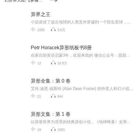
幻异界大陆|【多播】
一季
热血爽文
异界之王
小说讲述了远古地球的人类意外穿越到一个陌生星球，面对当地智慧生物的排斥和敌视，展开艰苦卓绝生存之战的故事。主角兰帝魅晨凭借超凡的武艺和坚定的信念，带领人类逐渐站稳脚跟，最终成为异星的王者。在这个过程中，兰帝魅晨不仅揭开了自己身世的秘密，...
1005
3.6万
Petr Horacek异形纸板书8册
在家自助英语启蒙3年，欢迎来我的 微信公众号：甜甜和我的记事本 一起交流。
12
10.8万
异形全集：第 0 卷
艾伦·迪恩·福斯特 (Alan Dean Foster) 的外星人科幻小说三部曲的综合版。 当一台计算机引导他们的太空拖船时，七个人的船员们正在睡觉——直到扫描仪从一个遥远的死星球上接收到求救信号。 未来的所有技术都无法保护他们免受今天的噩梦。
21
944
异形文集：第 1 卷
以异形世界为背景的经典原创小说，《地球蜂巢》史蒂夫·佩里，史蒂夫·佩里的《梦魇庇护》和 ·佩里的《女性战争》史蒂夫·佩里和斯蒂芬妮 为特色。地球蜂巢：威尔克斯是一名星际战士，有一个近乎致命的缺陷：他有一颗心。 比莉还是个孩子，是一个遥远的殖...
19
1083