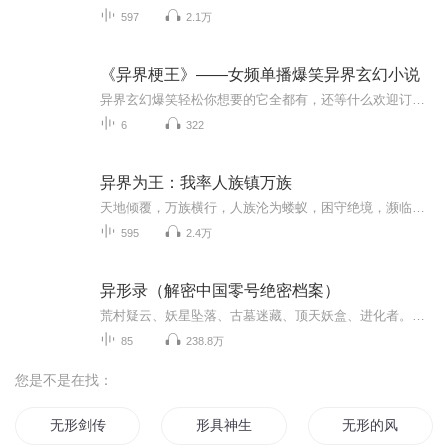
597
2.1万
《异界梗王》——女频单播爆笑异界玄幻小说
异界玄幻爆笑轻松你想要的它全都有，还等什么欢迎订阅内容简介：一名士兵能量体突然报道：“报告副舰长，我们舰艇的核心被人偷了！”刚刚说完，一道恐怖余音隔空传来:“打工是不可能打工的。”“外星人算什么？”一艘普通的民用级飞船在光幕中飞快掠过，并...
6
322
异界为王：我率人族镇万族
天地倾覆，万族横行，人族沦为蝼蚁，困守绝境，濒临覆灭。来自地球的平凡旅人，意外降临这片残酷异界。无逆天外挂，唯一身铁血武道，一颗不屈之心。他于废墟起身，于绝望拔剑，收拢残部，砥砺人族血气。战凶兽，伐异族，踏碎万族枷锁，横扫九天寰宇。以我...
595
2.4万
异形录（解密中国零号绝密档案）
荒村疑云、妖星坠落、古墓迷藏、顶天妖盒、进化者。惊险刺激尽在本书。
85
238.8万
您是不是在找：
无形剑传
形具神生
无形的风