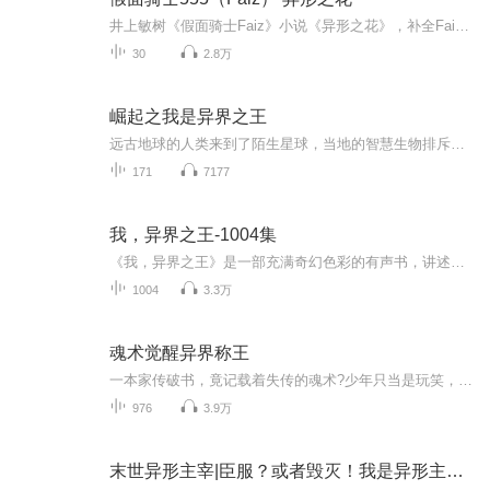
井上敏树《假面骑士Faiz》小说《异形之花》，补全Faiz更多设定与世界观。 PS: 虽然为同一编剧所写，但仍建议将TV与小说当作平行世界看待。
30
2.8万
崛起之我是异界之王
远古地球的人类来到了陌生星球，当地的智慧生物排斥地球生物，从此开启了战争，人类有了地位
171
7177
我，异界之王-1004集
《我，异界之王》是一部充满奇幻色彩的有声书，讲述了一个普通人意外穿越到异界，并在那里逐渐成长为一位强大王者的冒险故事。在这个神秘的世界中，主角将面对各种奇异生物、强大的敌人以及错综复杂的势力斗争。专辑简介：欢迎来到《我，异界之王》的世界...
1004
3.3万
魂术觉醒异界称王
一本家传破书，竟记载着失传的魂术?少年只当是玩笑，随手修炼，不料一朝穿越，坠入强者为尊、弱肉强食的异界。在这里，灵力为尊，他却身怀诡谲魂术，初时被视为废柴，受尽欺凌。直到生死关头，他魂力初醒，驭兽魂为兵。且看少年如何以魂证道，在这异界掀起...
976
3.9万
末世异形主宰|臣服？或者毁灭！我是异形主宰，我为恐惧代言！|多人有声剧