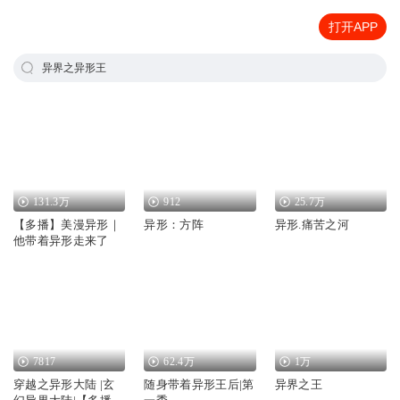
打开APP
异界之异形王
131.3万
912
25.7万
【多播】美漫异形｜
异形：方阵
异形.痛苦之河
他带着异形走来了
7817
62.4万
1万
穿越之异形大陆 |玄
随身带着异形王后|第
异界之王