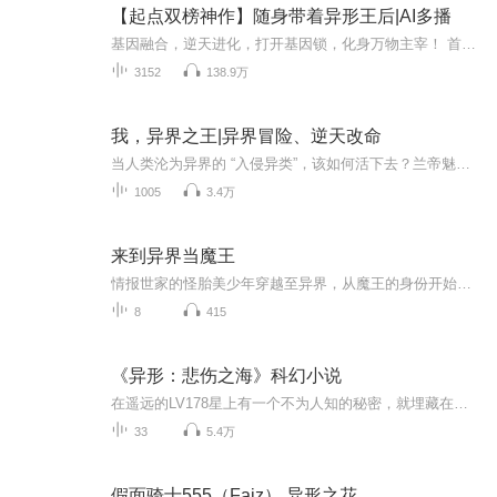
【起点双榜神作】随身带着异形王后|AI多播
基因融合，逆天进化，打开基因锁，化身万物主宰！ 首发200集，专辑发布当天起14天内，日更新 10 集，14天后，不定期丧心病狂爆更！ 每天早上6点30更新。遇听友打赏即送上5集音频的冠名权！主播账号下其他专辑推荐 ：《天王殿-都市傲婿战神》、《天降医仙》...
3152
138.9万
我，异界之王|异界冒险、逆天改命
当人类沦为异界的 “入侵异类”，该如何活下去？兰帝魅晨笔下的《我，异界之王》告诉你答案！这里有奇异诡谲的异界生物，有酣畅淋漓的种族对战，更有主角从无名之辈成长为异界霸主的热血轨迹。点开试听，即刻沉浸式体验人类在异界的生存之战，订阅追更，见...
1005
3.4万
来到异界当魔王
情报世家的怪胎美少年穿越至异界，从魔王的身份开始生活魔王大人，放着等我来！魔界会被你打穿的！路西法总是这么阻止着魔王活动筋骨好吧，既然魔界不适合，那么魔王大人就上来凡界晃荡注意事项：虽然魔王长得很漂亮，但各位人类请注意，只能远观而不能亵玩焉敲黑板魔王是坏人？不不不，魔王也可以是救世主...
8
415
《异形：悲伤之海》科幻小说
在遥远的LV178星上有一个不为人知的秘密，就埋藏在那片被称作“悲伤之海”的黑色沙子深处。当德克尔跟随一队雇佣兵去调查LV178星上一处古老的挖掘点时，他发现了维兰德-汤谷公司不惜一切代价想要得到的东西——异形。在与异形交战中，德克尔发现自己竟然能与异形产生心灵感应。原来，几百年前，他的先人艾伦•雷普利曾经跟异形血战过，她跟异形建立的某种联结通过基因世代相传。异形发誓要向毁灭者艾伦•雷普利复仇，而现在，它们将满腔怒火转向雷普利的后代德克尔，他能否带领队友们顺利逃出生天？
33
5.4万
假面骑士555（Faiz） 异形之花