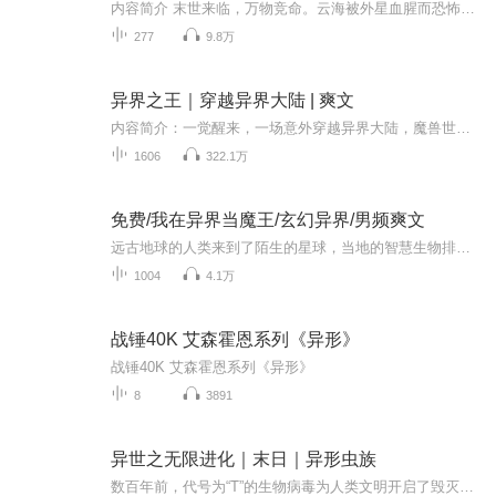
内容简介 末世来临，万物竞命。云海被外星血腥而恐怖的异形寄生，幸运融合地异形之母成就主宰，统率亿万异形大军，踏上血腥的杀戮征途。变异生物，嗜血虫子，生化怪物，异族威胁，末世黑暗的人性……成为食物？还是宿主？臣服？或者毁灭！我是异形主宰，...
277
9.8万
异界之王｜穿越异界大陆 | 爽文
内容简介：一觉醒来，一场意外穿越异界大陆，魔兽世界，两个身份，记忆融合杀出重围，逆天改命，循序渐进看男主一步步成长，成就异界之王
1606
322.1万
免费/我在异界当魔王/玄幻异界/男频爽文
远古地球的人类来到了陌生的星球，当地的智慧生物排斥地球生物，从此开启了战争！心潮澎湃，无限幻想，迎风挥击千层浪，少年不败热血！
1004
4.1万
战锤40K 艾森霍恩系列《异形》
战锤40K 艾森霍恩系列《异形》
8
3891
异世之无限进化｜末日｜异形虫族
数百年前，代号为“T”的生物病毒为人类文明开启了毁灭之门，吹响了末日的号角。末日之门就此开启，无数强悍并且狡猾的生物开始肆虐地球，人类生存岌岌可危！自此，地球也正式告别第五纪元——“人类文明纪元”，进入了第六纪元——“混乱纪元”。而这，正...