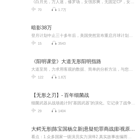
《白月光，万人迷，修罗场，女强苏爽，无固定CP，女主演技派，报复式攻略，不喜慎入》 看人美路子野女主如何撩得男主跪倒在她的石榴裙下
70
1.7万
暗影38万
登月计划中止三十多年后，美国突然宣布重启月球计划。几乎在同一时间，中国、日本、印度、欧盟、俄罗斯等纷纷宣布并开展登月计划。国家机密居然降临到一名普通的中国记者那多身上，中国航天科技集团高级工程师，中国登月计划专家组成员死在他面前，而凶刀...
15
3543
《阳明课堂》大道无形阳明指路
大道至简，力求用客观的数据、简单的分析方法，与您分享大盘趋势以便踏准节奏，把握市场主线与投资机会。【节目时间】午评节目交易日12:30播出；收评节目交易日17:30播出。不定期有特辑研究成果、理财投资干货放送，全方位帮助您学做投资。如果想知道大盘...
122
1.8万
【无形之刃】- 百年细菌战
细菌武器从战场诡计到“基因武器”的演化。它记录了战争中的道德沦丧、国际公约的挣扎，以及科技被扭曲利用的历程，警示这把“双刃剑”对人类命运的永恒威胁。
29
1404
大鳄无形|陈宝国杨立新|悬疑犯罪商战|影视原声广播剧
看点：1.众多国家一级演员实力演绎2.真实故事改编而成，作者亲身经历3.一场权谋、诱惑与追杀的激烈较量简介：二十世纪九十年代中期，中国的股市一路飙红。隐于黑道的凶残巨鳄胡志学，翻云覆雨纵横黑白，他为了个人利益，丧心病狂，不择手段，股市圈钱，杀...