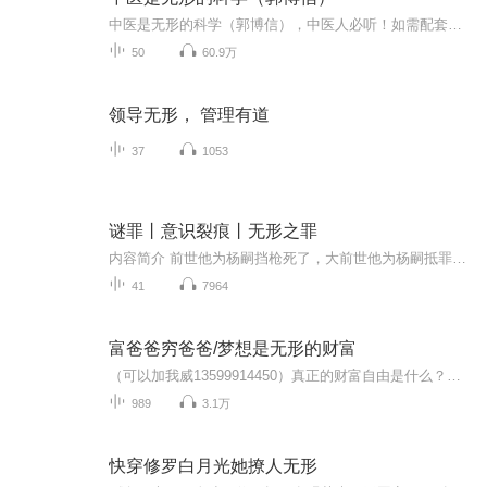
中医是无形的科学（郭博信），中医人必听！如需配套文字稿,欢迎加威信索取：joyheat777。添加时请注明本专辑名称“中医是无形的科学”，因索取的朋友较多，添加后请耐心等待。 人们常说中医是经验医学，这话对不对呢？我看也对也不对。说它对，是因为经验...
50
60.9万
领导无形， 管理有道
37
1053
谜罪丨意识裂痕丨无形之罪
内容简介 前世他为杨嗣挡枪死了，大前世他为杨嗣抵罪死了……一世又一世，他一直因为杨嗣而死。 万幸这一世他记起一切，若要说怨说恨，倒是没有，因为他仍旧深爱着杨嗣。 “我记得前生今世，一直是我在欠你。”杨嗣看着禹遥，脑海里想着他为自己挨了枪，...
41
7964
富爸爸穷爸爸/梦想是无形的财富
（可以加我威13599914450）真正的财富自由是什么？财富自由，就是当你不工作的时候，也不必为金钱发愁，因为你有其他渠道的现金收入。当工作不再是获得金钱的唯一手段时，你便自由了。可以有足够的金钱、时间去做自己真正想做的事情，例如说：旅游、摄影、...
989
3.1万
快穿修罗白月光她撩人无形