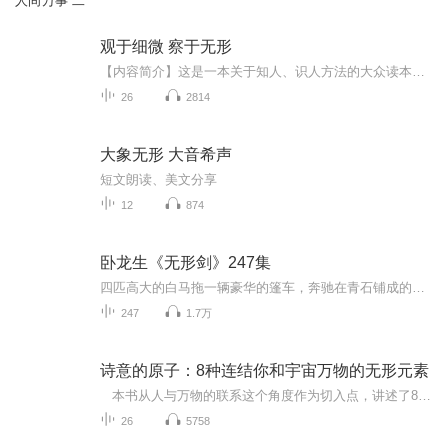
人间万事 二
观于细微 察于无形
【内容简介】这是一本关于知人、识人方法的大众读本。全书共分六章，分别介绍了六种知人识人的方法：衣着容貌读人心、行为举止观人心、兴趣爱好察人心、说话言谈辨人心、生活习惯品人心、待人处世显人心。【作者简介】吴学刚资深作者，吉林省作家协会会员...
26
2814
大象无形 大音希声
短文朗读、美文分享
12
874
卧龙生《无形剑》247集
四匹高大的白马拖一辆豪华的篷车，奔驰在青石铺成的大街上。 只看那四匹拉车的马，白的像雪一般，全身上下看不到一根杂毛，就可以想到车上人的尊贵气魄。 黑色篷布，掩去了车中景物，但只看那赶车的把式，一身海青丝绸长衫，黑缎子鞋面的逍遥履...
247
1.7万
诗意的原子：8种连结你和宇宙万物的无形元素
本书从人与万物的联系这个角度作为切入点，讲述了8种对人来说最重要的元素：氧、氢、铁、碳、钠、氮、钙、磷。 你血中的铁，是组成血红蛋白的重要元素，也是造成2亿年前一次恒星爆炸的元凶；你呼吸中的碳元素，可能变成树干的一部分；你肌肉中的氮，会帮助天空变为蓝色；钠将把你眼中的泪水与远古时就消失的沧海联系在一起……组成世界万物的元素，和组成你身体的每一种元素是毫无二致的。你如何理解——你是一个活生生的生命同时也是一堆无生命的原子？ 本书旨在使人认识到人和自然的联系是如...
26
5758