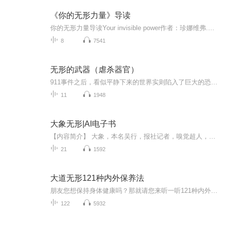
《你的无形力量》导读
你的无形力量导读Your invisible power作者：珍娜维弗.贝伦德Genevieve Behrend《你的无形力量》是一本理解吸引力法则最好的书之一。它解释了观想（视觉化）的功能以及运作原理。它有力地加强了你的这种信念，只是你必须从头开始。唯有向内突破，才能划破生活的局限。想要心灵与生活的富足，你必须先训练自己的心，除此之外没有其他，不断创作你的心灵图像，正是将创作能量逐渐实现成物质世界的一个磁化过程。这个过程，我们称之为吸引力的显化过程。而这个实现的过...
8
7541
无形的武器（虐杀器官）
911事件之后，看似平静下来的世界实则陷入了巨大的恐慌。美国等国家开始了更严密的管理体制，以求一扫恐怖活动。然而美国对世界的管理越严格，内战的国家越多。美军上尉谢泼德不断追踪一直存在于背地里的神秘男人约翰•保罗。他原在麻省理工研究语言学，深谙语法。辞职后游走于各国，然而他的所到之处，必定内乱。约翰•保罗究竟使用了什么手段？谢泼德能否圆满完成任务？“据吠陀梵语文献记载中的奇妙计算，估计即使加上众神的语言，人类的语言所表现出的也不过是语言整体的四分之一。”——帕斯卡·基尼亚尔《仇恨音乐》作者: [日] 伊藤计划 出版社: 人民文学出版社原作名: 虐殺器官译者: 邹东来 / 朱春雨 丛书: 伊藤计划三部曲ISBN: 9787020120581
11
1948
大象无形|AI电子书
【内容简介】 大象，本名吴行，报社记者，嗅觉超人，每天需要八个半小时睡眠，害怕闪光灯。 一天，他在工作过程中遇见一件诡异凶杀案，死者死于绳缚窒息，死前身穿红色肚兜，用黑布蒙眼，脚底垂挂一枚秤砣。此案一处，全国各地接二连三出现多起类似案件，...
21
1592
大道无形121种内外保养法
朋友您想保持身体健康吗？那就请您来听一听121种内外保养法吧！
122
5932