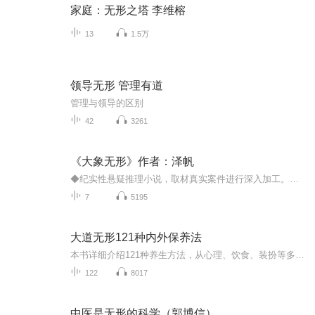
家庭：无形之塔 李维榕
13
1.5万
领导无形 管理有道
管理与领导的区别
42
3261
《大象无形》作者：泽帆
◆纪实性悬疑推理小说，取材真实案件进行深入加工。剖析案件的同时，将人性的善与恶林漓尽致地描绘。◆犯罪悬疑推理界的黑马泽帆，文风精炼，逻辑性强，文字画面感十足，在讲故事的同时也在探讨社会的现实。◆人物“大象”的设定别具匠心，故事结构精巧，伏笔众多，看似接近了真相，其实是另一个深渊。大象 本名吴行，报社记者，嗅觉超人，每天需要八个半小时睡眠，害怕闪光灯。 一天，他在工作过程中遇见一件诡异凶杀案，死者死于绳缚窒息，死前身穿红色肚兜，用黑布蒙...
7
5195
大道无形121种内外保养法
本书详细介绍121种养生方法，从心理、饮食、装扮等多方面介绍如何能够越活越年轻的妙招。
122
8017
中医是无形的科学（郭博信）