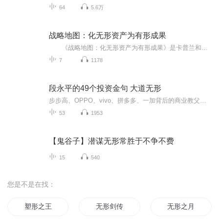
64
5.6万
战略地图：化无形资产为有形成果
《战略地图：化无形资产为有形成果》是卡普兰和诺顿的开创性工作的巅峰之作。他们两位开发的平衡计分卡是绩效衡量的一场革命。在本书中，他们将管理领域中几个最关键的任务进行了清晰、严谨的整合。
7
1178
段永平的49个投资金句 大道无形
步步高、OPPO、vivo、拼多多、一加背后的商业教父投资苹果、谷歌、腾讯、阿里巴巴、茅台的隐秘大佬一本书读懂段永平的投资智慧、原则与理念
53
1953
【鬼谷子】潜谋无形常胜于不争不费
15
540
您是不是在找：
塑形之王
无形剑传
无形之月