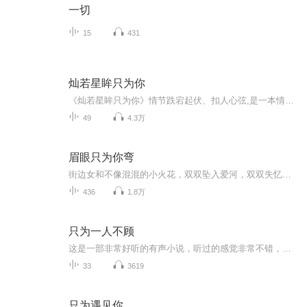
一切
15
431
灿若星眸只为你
《灿若星眸只为你》情节跌宕起伏、扣人心弦,是一本情节与文笔俱佳的短篇综合。作者：锦儿。演播：三月洁安。莫馨雨说过:"我的眼睛灿若星眸只为你,倘若这世间失去你的身影,那我宁愿不看这个世界。"昔日的爱全部付诸东流,莫馨雨发誓这辈子不会再爱！
49
4.3万
眉眼只为你弯
街边女和不像混混的小火花，双双坠入爱河，双双失忆，重新开始的爱情故事。
436
1.8万
只为一人不顾
这是一部非常好听的有声小说，听过的感觉非常不错，故事扑朔迷离，情节跌宕起伏，?是以（奇特、未知、爱情、刺激、不顾一切）等风格模式构成的虚幻故事。?为了提供更多优秀的有声作品，请多多宣传和推荐本书，这是一种支持与鼓励！有声小说的未来，是需要大家共同的努力!? 友情提示:听书是种生活的品味，在品味生活的同时，请关注你身边的亲人、朋友，合理安排时间！?
33
3619
只为遇见你