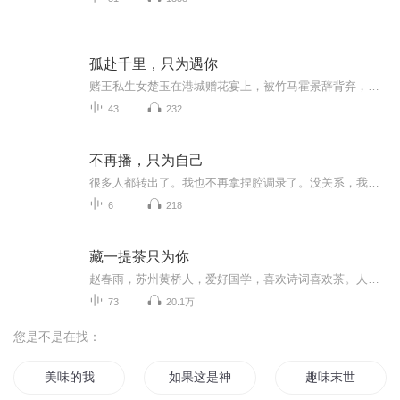
孤赴千里，只为遇你
赌王私生女楚玉在港城赠花宴上，被竹马霍景辞背弃，后者将象征联姻的兰花赠予资助生谢婉，楚玉被迫赴京联姻。登机前，霍景辞后悔并买断所有航线追寻，却未能留住她。楚玉与京城秦远舟成婚，意外发现他竟是儿时救助自己的小哥哥。三年间，楚玉借秦家之力积...
43
232
不再播，只为自己
很多人都转出了。我也不再拿捏腔调录了。没关系，我选择回来存放生活片段，安安静静读很多自己喜欢的故事，继续以不同的状态存在。
6
218
藏一提茶只为你
赵春雨，苏州黄桥人，爱好国学，喜欢诗词喜欢茶。人生就应该像南怀瑾前辈所说“佛为心，道为骨，儒为表，大度看世界。”在传统文化的熏陶下，修善，读诗，悟茗，终生不懈。
73
20.1万
您是不是在找：
美味的我
如果这是神的恶趣味
趣味末世