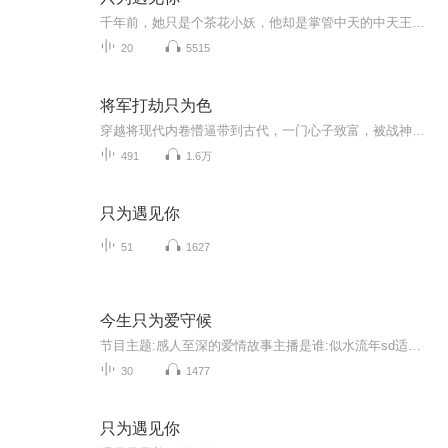
千年前，她只是个茶花小妖，他却是掌管中天的中天王！ 百年一度花朝会，她当众向他表白，引得无数嘲笑声。她怒了：“我就是想做神后。”他笑了：“那就修仙吧。” 从此，她潜心修行。五百年前瑶池会， 她再次问：“什么时候我才能当你的神后？”他沉默片刻，微笑道：“待你载入仙籍再说。” 想做他神后的女妖何止千万？她终于明白他沉默的缘故，她毅然转身，选择了红尘中那段“以身相许”的情缘， 抛弃仙道，永堕轮回。她再也不愿修仙，她只想忘记他！ 如今，他因千年内疚逆天改命，将转世的她带到前世，...
20
5515
将军打劫只为色
穿越将现代内卷懵逼带到古代，一门心子致富，被战神将军财色双劫。。。。
491
1.6万
只为遇见你
51
1627
今生只为爱守候
节目主题:感人至深的爱情故事主播是谁:似水流年sd适合谁听:青年，学生主播的话:甄选文摘类杂志的优秀作品，涵盖国内外、现当代的经典作品，拨动你最柔软的心弦
30
1477
只为遇见你