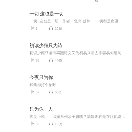
一切
一切 这也是一切
一切 这也是一切 作者：北岛 舒婷 一切都是命运 一切都是烟云 一切都是没有结局的开始 一切都是稍纵即逝的追寻 一切欢乐都没有微笑 一切苦难都没有泪痕 一切语言都是重复 一切交往都是初逢 一切爱情都在心里 一切往事都...
1
2030
初读少雍只为诗
初识少雍只读诗再翻诗文又为易易来易去非容易句近句远见心地
75
4465
今夜只为你
和焦虑打个招呼
67
6861
只为你一人
古灵小说——出嫁系列亲子篇咦？额娘现在是在跟他说真的还是假的？找不到媳妇就别回家？！ 耶～～他出运了，这回可以自由粉久啰！ 于是他挥挥衣袖、包袱款款，立刻落跑，不留一丝云彩。 ...
32
1.2万