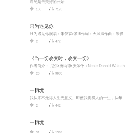
遇见是最美好的开始
186
7170
只为遇见你
只为遇见你演唱：朱俊霖/张旭作词：火凤凰作曲：朱俊霖...
2
472
《当一切改变时，改变一切》
作者简介： 尼尔•唐纳德•沃尔什（Neale Donald Walsch），国际畅销书作家。他的话语向来透彻地打动着世人的心。作品已被译成37种文字，感动了数千万人，启示他们从大处着眼改变自己的日常生活。其中有七本登上《纽约时报》非小说类畅销榜单。被广大读者...
26
9985
一切境
我从来不觉得人生无意义。即便我觉得人的一生，从年轻到年老，要体验千般万般滋味，去克服内心的变幻起伏、迷惘、哀伤与不时升起的那种严酷的孤独………不管如何，经历了一路前行，我从不觉得人生无意义。我们在外境与内心中经历的一切体验，无论悲欣、磨...
2
442
一切境
31
1358