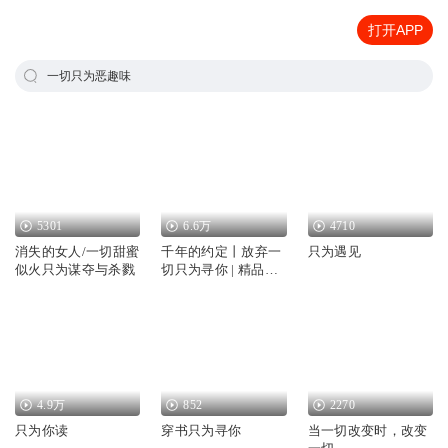
打开APP
一切只为恶趣味
5301
6.6万
4710
消失的女人/一切甜蜜
千年的约定丨放弃一
只为遇见
似火只为谋夺与杀戮
切只为寻你 | 精品多
播
4.9万
852
2270
只为你读
穿书只为寻你
当一切改变时，改变