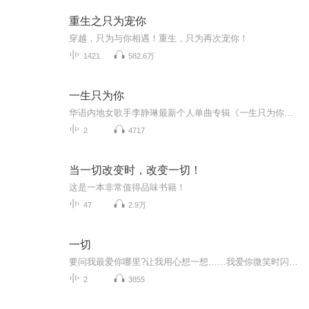
重生之只为宠你
穿越，只为与你相遇！重生，只为再次宠你！
1421
582.6万
一生只为你
华语内地女歌手李静琳最新个人单曲专辑《一生只为你》深情演绎，词曲李静琳创作， 发行：北京吉瑞文化传媒有限公司。李静琳个人代表作还有《断桥雪》《爱情翡翠》《亲爱的只为你留下》《怨天怨地不怨你》《想着你亲爱的》《擦肩的爱情》《想着你的温柔》...
2
4717
当一切改变时，改变一切！
这是一本非常值得品味书籍！
47
2.9万
一切
要问我最爱你哪里?让我用心想一想……我爱你微笑时闪烁的眼睛，我爱你烦恼时皱起的小鼻子，我还爱你暖暖的拥抱和小小的吻。情感的流动从来都不是单向的，爱自然也是相互的。给予孩子爱的浸润，也应让孩子学会爱的表达。只有这样，孩子才能学会如何去爱，爱...
2
3855