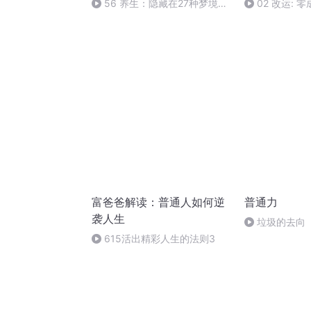
56 养生：隐藏在27种梦境里
02 改运:
的健康隐患（下）
的有效方式!实
富爸爸解读：普通人如何逆
普通力
袭人生
垃圾的去向
615活出精彩人生的法则3