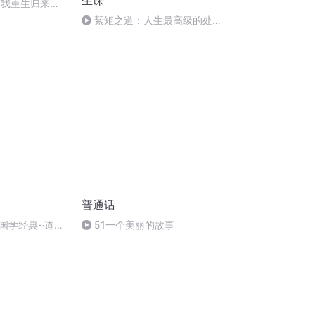
生课
业的我重生归来，
于我的一切【聊
絜矩之道：人生最高级的处事
分寸，待人无争、处
普通话
国学经典~道德
51一个美丽的故事