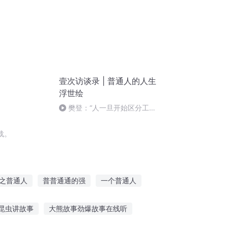
壹次访谈录 | 普通人的人生
浮世绘
樊登：“人一旦开始区分工作
和生活，你的人生就会处于下风
载。
之普通人
普普通通的强
一个普通人
通的不能再普通的异世界生活
昆虫讲故事
大熊故事劲爆故事在线听
普通的异世界
普通人的穿越