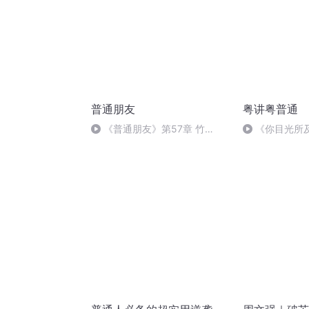
普通朋友
粤讲粤普通
《普通朋友》第57章 竹
《你目光所
（二）
语试音DayDa