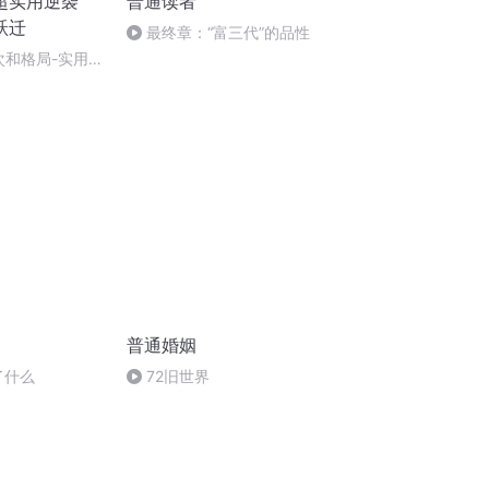
超实用逆袭
普通读者
跃迁
最终章：“富三代”的品性
次和格局-实用价
人生
普通婚姻
读了什么
72旧世界