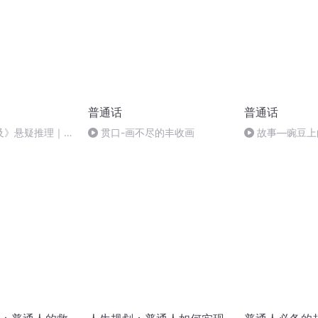
普通话
普通话
及》悬疑推理｜粤
贯口-画不尽的丰收画
故事—豌豆上
y美美萌新主播