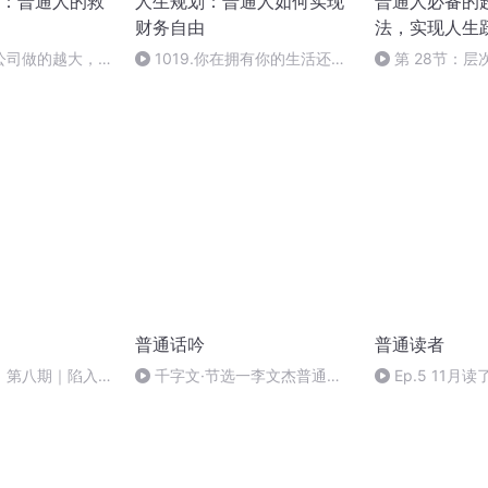
：普通人的救
人生规划：普通人如何实现
普通人必备的
财务自由
法，实现人生
公司做的越大，我
1019.你在拥有你的生活还是
第 28节：层
在租借它
值成就有意义的
普通话吟
普通读者
》第八期｜陷入风
千字文·节选一李文杰普通话
Ep.5 11月
吟诵