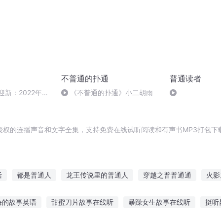
不普通的扑通
普通读者
辞旧迎新：2022年最
《不普通的扑通》小二胡雨
结
授权的连播声音和文字全集，支持免费在线试听阅读和有声书MP3打包下
活
都是普通人
龙王传说里的普通人
穿越之普普通通
火影
我就只想当一个普通人
很普通的普通人
普通人的世界
普
海的故事英语
甜蜜刀片故事在线听
暴躁女生故事在线听
挺听
普通人
我是一个普通人
普通的学生不普通的家
普通的不能再