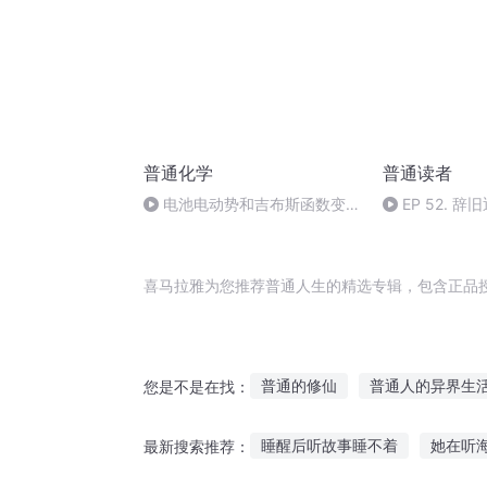
普通化学
普通读者
电池电动势和吉布斯函数变的
EP 52. 
关系
后一次读书总
喜马拉雅为您推荐普通人生的精选专辑，包含正品
普通的修仙
普通人的异界生
您是不是在找：
普通人日记本
普通的异界文
睡醒后听故事睡不着
她在听
最新搜索推荐：
我真的是普通人啊
普通世界