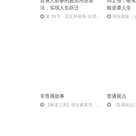
普通人必备的超实用逆袭
周文强｜破茧
法，实现人生跃迁
赎逆袭人生
第 28节：层次和格局-实用价
创业老板：
值成就有意义的人生
越像个囚徒
非普通故事
普通观点
【解读三国】堪比诸葛亮、不
《普通观点
输周瑜，我们都欠鲁肃一个
波的婚纱
RESPECT