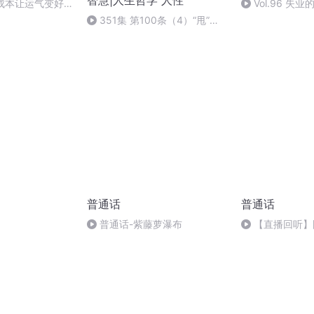
智慧|人生哲学 人性
 零成本让运气变好
Vol.96 失
操性拉满!
这次我要拿回属
351集 第100条（4）“甩”开
聊失业】
借口，与责任同行（完）
普通话
普通话
普通话-紫藤萝瀑布
【直播回听】
经（下）