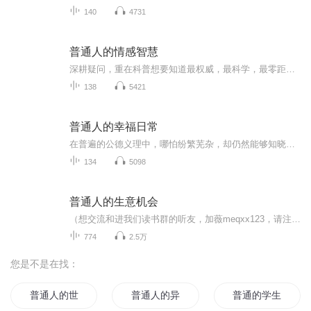
140
4731
普通人的情感智慧
深耕疑问，重在科普想要知道最权威，最科学，最零距离的健康知识全都在这儿普及天文地理、人文生物百科等领域知识全网最有看点的科普知识你想知道的一切尽在熊仔科普每天几分钟，知晓天下事关注我，熊仔科普带你了解更多
138
5421
普通人的幸福日常
在普遍的公德义理中，哪怕纷繁芜杂，却仍然能够知晓自己、做自己——那才是一个人，独立于这世间时，应该有的模样。
134
5098
普通人的生意机会
（想交流和进我们读书群的听友，加薇meqxx123，请注明是通过什么途径了解到的播音）财务自由是一种观念、一粒种子！种下这个自由的种子，还需要辛勤耕耘，才能开花结果！每天5分钟，施肥浇水，像园丁一样精心呵护你的梦想后花园吧！欢迎没有在薇心学习群的...
774
2.5万
您是不是在找：
普通人的世界
普通人的异界生活
普通的学生不普通