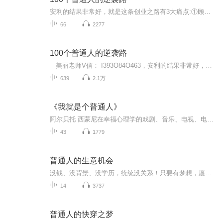
安利的结果非常好，就是这条创业之路有3大痛点:①顾客难开发，顾客不忠诚，②伙伴起步挣不到钱，人才流失率高，③开会学习出差费用大，很难兼顾家庭、工作、安利，导致家人反对。面对这些痛点，我们系统利用5年的时间研发了一套打开安利事业成功之门的金钥...
66
2277
100个普通人的逆袭路
美丽老师V信： I393O84O463，安利的结果非常好，就是这条创业之路有3大痛点:①找人难，②带人难，③留人难。面对这些痛点，数字化团队研发了一套打开安利事业成功之门的金钥匙，自2015年5月1日3人成功转型以来，因方便快捷的运作模式，以及完善的四级...
639
2.1万
《我就是个普通人》
阿尔贝托 西蒙尼在幸福心理学的戏剧、音乐、电视、电影等娱乐领域有着20多年的荣耀的职业生涯。本书是阿尔贝托 西蒙尼和大家分享的能让你生活更美。2，不卷了，普通青年自救指南——我就是个普通人，这有什么好羞愧的。愿你能接纳自我，做个珍贵快乐的普通...
43
1779
普通人的生意机会
没钱、没背景、没学历，统统没关系！只要有梦想，愿意建网络，致力于成为网络建造者，就可以带着你的朋友们共同致富！分享并共享财富！许多人梦想过上财务自由的生活，朝九晚五的上班下班肯定与这个梦想背道而驰。成功创业可能是实现梦想的捷径，但是实现...
14
3737
普通人的快穿之梦