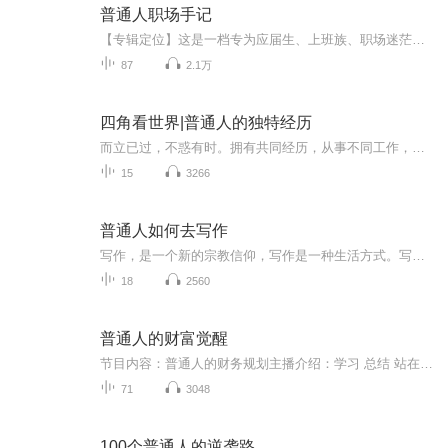
普通人职场手记
【专辑定位】这是一档专为应届生、上班族、职场迷茫者、普通打工人等「资源有限、渴望向上」的普通人打造的职场生存实战手册。不搞鸡汤、不画大饼，只讲可落地、可验证的职场生存与成长方法论。【核心价值】从「认知破局→入门立足→成长进阶→关系处理→...
87
2.1万
四角看世界|普通人的独特经历
而立已过，不惑有时。拥有共同经历，从事不同工作，扎根滨城大连，心怀寰宇世界。在相似年纪，怀着各自烦恼。我们一起走过青春的岁月，积极面对生活与未来。用一段段的对话和访谈，记录内心的荡漾。四角看世界是一档记录世界美好的专辑，我们提供有趣、有料的旅行和人文节目，分享普通人的独特经历。本专辑每周定期更新两期如果您喜欢我们的节目，欢迎关注。订阅及留言
15
3266
普通人如何去写作
写作，是一个新的宗教信仰，写作是一种生活方式。写可以让一个人停下来思考我们很容易追逐知识信息，让自己的大脑被无穷无尽的知识信息塞满遇到问题，最多调动各种知识信息去对付，但真正独立思考的解决方案少之又少 你看起来一直在读书，因为没有动脑动情去写，成了知识信息提取机（看起来旁征博引，实则空洞乏味），看不到你的思考，看不到你的情感，看不到你把吸收的知识信息弥散于生活，成为对生活现状非常贴切的解释与引领。 有的文字只是逻辑架构，没有一种情感的气息在流淌，这样的文字是不能打动人的...
18
2560
普通人的财富觉醒
节目内容：普通人的财务规划主播介绍：学习 总结 站在巨人的肩膀适合人群：需要提升理财思维的普通人你将收获：1.财富思维2.理财规划3.价值投资
71
3048
100个普通人的逆袭路