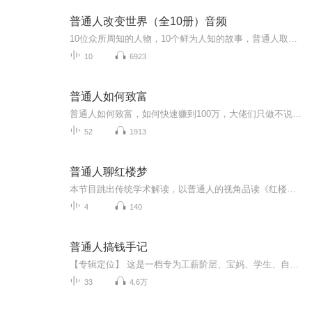
普通人改变世界（全10册）音频
10位众所周知的人物，10个鲜为人知的故事，普通人取得非凡成就大揭秘！阿尔伯特•爱因斯坦：从未停下求知的脚步阿梅莉亚•埃尔哈特：坚持不懈追逐梦想乔治•华盛顿：敢为天下先亚伯拉罕•林肯：为弱者发声露西尔•鲍尔：遵从内心做自己杰基•罗宾森：面对...
10
6923
普通人如何致富
普通人如何致富，如何快速赚到100万，大佬们只做不说的隐性法则
52
1913
普通人聊红楼梦
本节目跳出传统学术解读，以普通人的视角品读《红楼梦》，聚焦书中各色人物的悲欢命运。不再局限于考究典故与评析礼教，而是将大观园里众人的遭遇与现实生活相连。我们一同看见宝玉、黛玉、宝钗的情感纠葛，体会金陵十二钗各自身不由己的困境，感受贾府兴...
4
140
普通人搞钱手记
【专辑定位】 这是一档专为工薪阶层、宝妈、学生、自由职业者等"资源有限、渴望改变"的普通人打造的财富成长实战手册。不搞鸡汤、不画大饼，只讲可落地、可验证的搞钱方法论。【核心价值】从"认知重塑→技能获取→风险规避→长期规划"四大维度，构建普通人...
33
4.6万