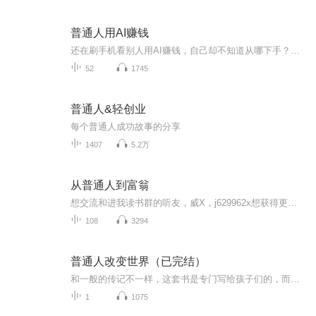
普通人用AI赚钱
还在刷手机看别人用AI赚钱，自己却不知道从哪下手？这档节目，专为普通人打造。没有复杂术语，没有"三天学会月入过万"的废话——只有实打实的AI工具使用指南，和普通人真正能落地的变现思路。AI很火，但普通人用它，不需要多厉害的技术。豆包、Kimi、剪映...
52
1745
普通人&轻创业
每个普通人成功故事的分享
1407
5.2万
从普通人到富翁
想交流和进我读书群的听友，威X，j629962x想获得更多的智慧，拥有富人思维，成功思维吗？快来和我们一起交流和探讨吧！！智慧是分辨差异的能力智慧是解决问题的能力智慧是运用知识的能力智慧是正确选择的能力智慧是克服恐惧的关键智慧是制造财富的工场我们...
108
3294
普通人改变世界（已完结）
和一般的传记不一样，这套书是专门写给孩子们的，而且着力点在于告诉孩子普通人也可以变得很伟大，关键是要有正确的价值观和道德素养以及战胜困难的勇气。从另一个方面说，我觉得这也是写给家长的书，平凡中孕育伟大，同样珍贵。
1
1075