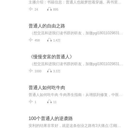
主播介绍：书籍信息：普通人也能梦想着穿越。再书里过上现实中不该想的生活。有人一生只活一次，而邱平，在漫长的时光里活了五遍。第一世，她以智慧为刃，在钢筋水泥的丛林中探寻真理；第二世，她以谋略为棋，在波诡云谲的深宅里步步为营；第三世，她以科...
24
895
普通人的自由之路
（想交流和进我们读书群的听友，加微pgl18011029831，请注明是通过什么途径了解到的播音）真正的财务自由是什么？ 财务自由，就是当你不工作的时候，也不必为金钱发愁，因为你有其他渠道的现金收入。当工作不再是获得金钱的唯一手段时，你便自由了。可以...
458
1.4万
《慢慢变富的普通人》
（想交流和进我们读书群的听友，加微pgl18011029831，请注明是通过什么途径了解到的播音）真正的财务自由是什么？ 财务自由，就是当你不工作的时候，也不必为金钱发愁，因为你有其他渠道的现金收入。当工作不再是获得金钱的唯一手段时，你便自由了。可以...
1000
3.3万
普通人如何吃牛肉
普通人如何吃牛肉 牛肉养生指南：从增肌到修复，中医视角下的牛肉智慧牛肉在中国人餐桌上的地位可谓节节攀升，但你真的会吃牛肉吗？今天我就以一名健康管理师兼中医爱好者的身份（郑重声明：本人无中医执业资格证，本文仅为知识分享，不构成医疗建议），...
1
11
100个普通人的逆袭路
安利的结果非常好，就是这条创业之路有3大痛点:①顾客难开发，顾客不忠诚，②伙伴起步挣不到钱，人才流失率高，③开会学习出差费用大，很难兼顾家庭、工作、安利，导致家人反对。面对这些痛点，我们系统利用5年的时间研发了一套打开安利事业成功之门的金钥...