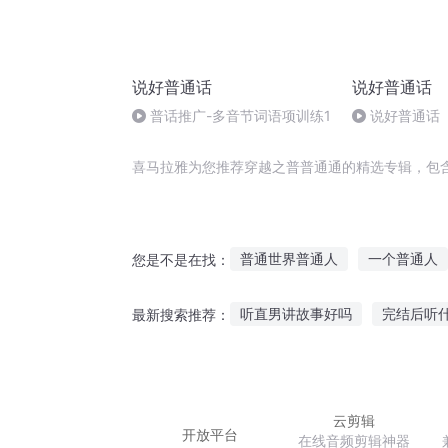
说好普通话
说好普通话
普话推广-多音节词语项训练1
说好普通话
喜马拉雅为您推荐穿越之普普通通的精选专辑，包
普通世界普通人
一个普通人
您是不是在找：
普通的不能再普通的异世界生活
听直男讲故事好吗
完结后听
最新搜索推荐：
普通人的世界
普通的不能再
清晨听幼儿的故事教案
听导
听恐怖故事的小程序
专门听
云剪辑
开放平台
在线音频剪辑神器