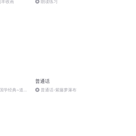
的丰收画
朗读练习
普通话
国学经典~道德
普通话-紫藤萝瀑布