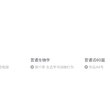
输周瑜，我们都欠鲁肃一个
波的婚纱
RESPECT
普通生物学
普通话60篇
话电报
第11章 生态学与动物行为
作品44号