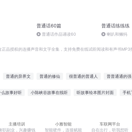
普通话60篇
普通话练练练
普通话作品诵读60
喇叭和獭犸
含正品授权的连播声音和文字全集，支持免费在线试听阅读和有声书MP3
普通的异界文
普通的修仙
很普通的普通人
普普通通的强
火影之普通人
普通人的异界生活
普通人的穿越
我就只想
什么故事好听
小陈峡谷故事在线听
听故事绘本图片封面
手机
普通的异世界
都是普通人
普通的学生不普通的家
普通人生
游讲故事上头不
直播听故事搞笑视频下载
小孩爱打人听什么故事
儿歌故事的软件
直播听有声故事侵权吗
儿童听的寓言小故事
主播培训
小雅智能
车联网平台
兼职副业，兴趣赚钱
智能硬件，连接赋能
自在出行，听我想听