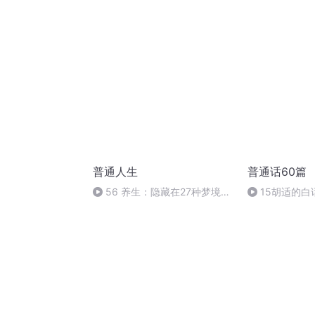
吟诵
普通人生
普通话60篇
56 养生：隐藏在27种梦境里
15胡适的白
的健康隐患（下）