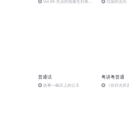
Vol.96 失业的我重生归来，
垃圾的去向
这次我要拿回属于我的一切【聊
聊失业】
普通话
粤讲粤普通
故事—豌豆上的公主
《你目光所
语试音DayDa