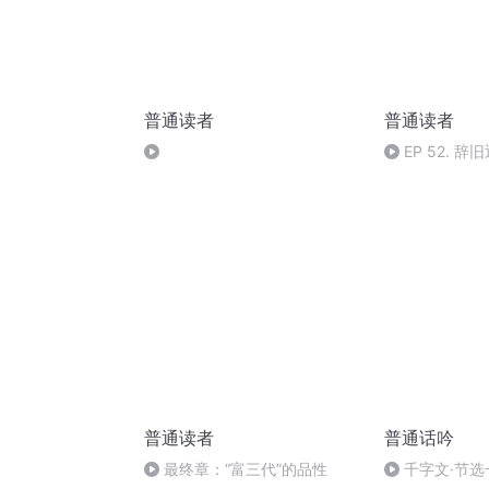
普通读者
普通读者
EP 52. 
后一次读书总
普通读者
普通话吟
最终章：“富三代”的品性
千字文·节