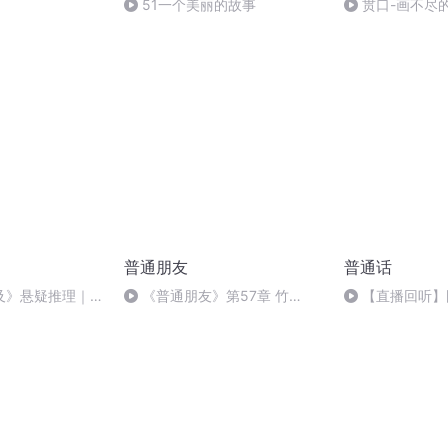
51一个美丽的故事
贯口-画不尽
普通朋友
普通话
及》悬疑推理｜粤
《普通朋友》第57章 竹
【直播回听】
y美美萌新主播
（二）
经（下）