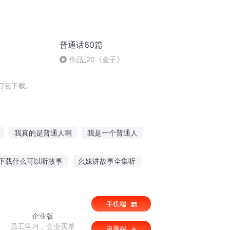
普通话60篇
作品_20《金子》
打包下载。
我真的是普通人啊
我是一个普通人
当一个普通人
龙王传说里的普通人
下载什么可以听故事
幺妹讲故事全集听
普通人日记本
爱情白雪故事在线听
手机端
企业版
员工学习，企业买单
电脑端