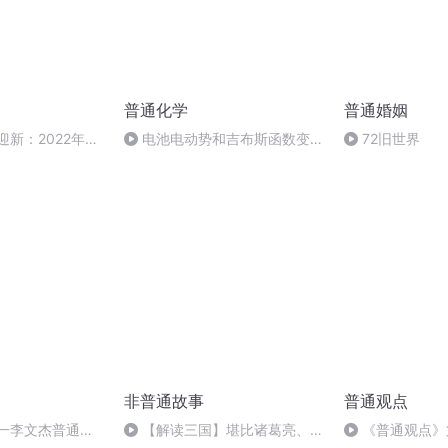
普通化学
普通婚姻
辞旧迎新：2022年最
电池电动势和吉布斯函数变的
72旧世界
结
关系
非普通故事
普通观点
选一李文杰普通话
【解读三国】堪比诸葛亮、不
《普通观点》