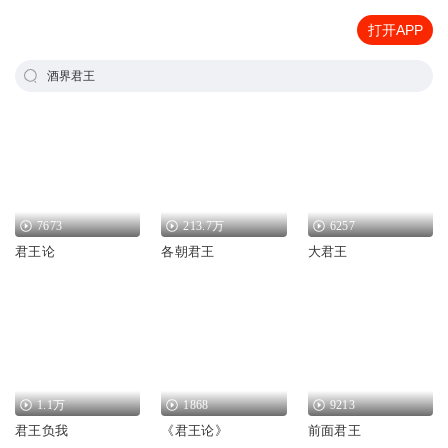
打开APP
酒界君王
7673
213.7万
6257
君王论
各朝君王
大君王
1.1万
1868
9213
君王负我
《君王论》
前面君王