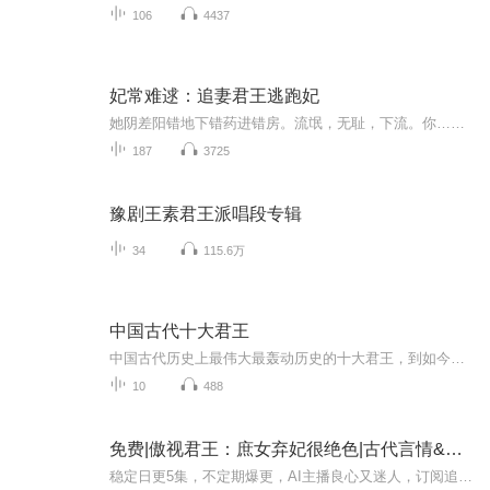
106
4437
妃常难逑：追妻君王逃跑妃
她阴差阳错地下错药进错房。流氓，无耻，下流。你……你……你还我清白。他厌恶地瞥她一眼，拿出一两银子丢在她的身上。你就拿一两银子打发我？醉凤楼里的姑娘都是像你这样讨赏的么？他眼露鄙视，拿出几张银票甩在她的脸上。
187
3725
豫剧王素君王派唱段专辑
34
115.6万
中国古代十大君王
中国古代历史上最伟大最轰动历史的十大君王，到如今仍然影响弥留……
10
488
免费|傲视君王：庶女弃妃很绝色|古代言情&傲视君王&庶女弃妃很绝色
稳定日更5集，不定期爆更，AI主播良心又迷人，订阅追更不迷路！ 【内容简介】 新皇登基，她被绑到菜市口，鸡蛋白菜砸到了脸上。 被渣男甩，被嫡姐踩。 一朝重生，戏弄白莲花，整治负心汉。 收获美貌傲娇小王爷一枚，带回家做夫君。 【作者介绍】 ...