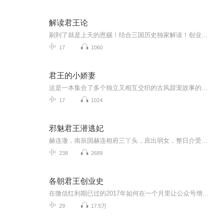
解读君王论
刷到了就是上天的恩赐！结合三国历史独家解读！创业，打工，做人，从此无往不利。
17
1060
君王的小娇妻
这是一本集合了多个独立又相互交织的古风甜宠故事的书籍。本书以细腻的笔触，绘出了一幅幅古代宫廷与市井生活的爱情图景，让读者在甜蜜与权谋中体验到别样的古风韵味。书中的每个短篇故事都围绕着一位女主角展开，她们或机智、或勇敢、或纯真，却无一例外...
17
1024
邪魅君王潜逃妃
赫连澈，南辰国赫连相府三丫头，庶出弱女，整日介受二小姐欺凌，在青梅竹马的男子也弃她而去之后，绝望投湖；蓝澈，现代身怀绝技开朗女，却被蛇蝎女人逼到绝路。再次醒来，已是转换时空和姓名。成了另外一个身份之后，依旧被恶女欺压。既来之，就承担之！...
238
2689
各朝君王创业史
在微信红利期已过的2017年如何在一个月里让公众号增加5--10万精准粉丝？懂行的人请加我微信号：kefu168999 -- 咨询我，立即给你上案例！微信公众号 | 微商个人号 | 产品推广 | 品牌宣传 | 等等.....只要需要通过微信裂变引流，你就需要！
29
17.5万