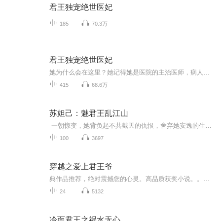
君王独宠绝世医妃
185
70.3万
君王独宠绝世医妃
她为什么会在这里？她记得她是医院的主治医师，病人没有抢救成功，她被家属捅了一刀之后被人送进手术室抢救的，就算她死了，也应该在医院的太平间才是。还有，这里是什么地方？眼前这个男人又是谁？且看当代女医生温意，穿越逆袭的精彩历程。秘密武器在手...
415
68.6万
苏妲己：魅君王乱江山
一朝惊变，她背负起不共戴天的仇恨，舍弃她安逸的生活，以及记忆中的少年，走向了敌人的怀抱。时间可以改变一切，内心的仇恨也许也会因时光的流逝而渐渐淡忘。当前方的消息再度传来时，她才如梦初醒。从此她发誓必定要误了他这江山。 造鹿台，建酒...
100
3697
穿越之爱上君王爷
典作品推荐，绝对震撼您的心灵。高品质获奖小说。。大家多支持，小说情节进口时间脉搏，内容精彩生动。人物刻画细腻到位。给您一种身临其境的感觉，也欢迎多提建议和意见。我们将不断改进学习，争取带给大家优秀的作品。您的每一次聆听都是对我们最大的支持和厚爱。谢谢！
24
5132
冷面君王之祸水无心