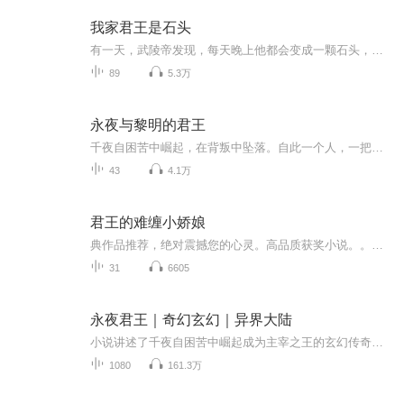
我家君王是石头
有一天，武陵帝发现，每天晚上他都会变成一颗石头，压在一个姑娘的首饰盒里，囧里个囧。有一天，赵瑾玉发现，压在首饰盒里的石头竟然会说话了！囧里个囧。这个石头毒舌，刻薄，腹黑冷漠，赵瑾玉恨不得把它摔碎了……，谁知道有一天，它为了救自己挡住了利剑，真的碎裂了，她哭了好久。又是有一天，赵瑾玉入宫选秀，她特么发现，皇帝就是这样一个毒舌刻薄，腹黑冷漠的……
89
5.3万
永夜与黎明的君王
千夜自困苦中崛起，在背叛中坠落。自此一个人，一把枪，行在永夜与黎明之间，却走出一段传奇。若永夜注定是他的命运，那他也要成为主宰的王。
43
4.1万
君王的难缠小娇娘
典作品推荐，绝对震撼您的心灵。高品质获奖小说。。大家多支持，小说情节进口时间脉搏，内容精彩生动。人物刻画细腻到位。给您一种身临其境的感觉，也欢迎多提建议和意见。我们将不断改进学习，争取带给大家优秀的作品。您的每一次聆听都是对我们最大的支持和厚爱。谢谢
31
6605
永夜君王｜奇幻玄幻｜异界大陆
小说讲述了千夜自困苦中崛起成为主宰之王的玄幻传奇。在垃圾场艰难求生的千夜，被帝国元帅林熙棠收为义子，加入黄泉训练营，后进入红蝎特种部队，一次执行任务时，作...
1080
161.3万