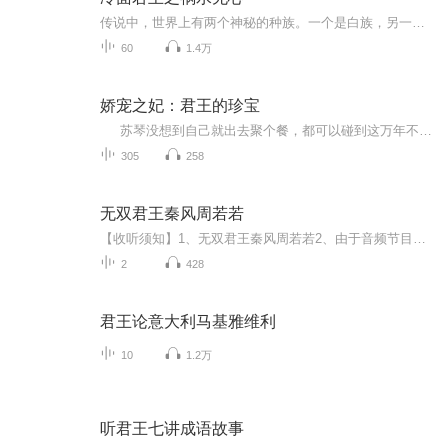
传说中，世界上有两个神秘的种族。一个是白族，另一个则是冷族。据传，这两个种族的嫡系传人拥有一种能够颠覆世界的强大力量。人们称其为“王之力量”。然而，这种力量却一直都只是个传说。直到有一天，在白族新一代嫡系传人出生之时，天上出现了七彩神光。那是具有“王的资质”才会拥有的罕见天象。更让人诧异的是，不久后，冷族竟也出现了同样的天象。这样千年一遇的罕见天象竟在同一年内出现了两次，让两族的天象学者都震惊不已。他们纷纷惊呼这世界要变天了！他，白逸辰，白族中的天之骄子，冷漠而孤傲；他，冷瑾瑜，冷族中的王之继承人，高贵而霸气；而她，却是奴隶市场中一名低贱如泥的女奴。一个任人践踏的女奴，两个众人仰视的王者，却早已被命运紧紧地纠缠在了一起。谁也不会想到这样一名低贱的女奴在不久的将来竟会让天下掀起一场腥风血雨。在奴隶市场，她被冷瑾瑜所救。在森林中，她救回冷瑾瑜一命。“奴隶市场的债我还了。从此，我们互不相欠。”女奴倔强地说。那时，身负重伤的她却没想到自己又会被白逸辰所救。命运弄人，她本不想欠任何人，无奈却早已背负累累债务。见到白逸辰的那一刻，她便将他认出，但他却没有将她认出。望着那陌生而冰冷的眼神，她心中无比复杂。此时的白逸辰再也不是她当初所认识的那个温柔体贴的小男孩。一场悲剧让他失去了唯一的挚爱，也同时将他所剩不多的情感也一并带走。那一刻，他发誓要报仇。他要让所有伤害过小女孩的人都得到应有的惩罚。可悲的是，当他一心想要为小女孩复仇时，却浑然不知原来她，就在自己的身边。序她本无心为祸水，奈何天道是无情。世间的纷纷扰扰、爱恨情仇在一开始便早已注定。她的一生注定要与这两个男人紧紧纠缠在一起。在外人看来，能够得到君王的青睐是三世修来的福分。然而，对她而言，这却是一把直刺她心脏的匕首。在时间的洪流中，三人的命运究竟会漂向何方？
60
1.4万
娇宠之妃：君王的珍宝
苏琴没想到自己就出去聚个餐，都可以碰到这万年不遇的穿越，这运气也是没谁了！ 然而看着自己的肚子，苏琴瞬间凌乱了，谁来告诉她炎翎国丞相府的嫡出大小姐，是怎么做到的未婚先孕的？ 为了孩子，面对薄情的父亲和在一旁虎视眈眈的姨娘...
305
258
无双君王秦风周若若
【收听须知】1、无双君王秦风周若若2、由于音频节目更新的比较慢，如想快速阅读小说文字版的全部章节，请在微信中搜索公/众/号【黑葡萄文学】，关注后，并在公/众/号中回复：【668】，便可快速阅读小说文字版全集。（注意：需要在公/众/号中回复才有效哦）
2
428
君王论意大利马基雅维利
10
1.2万
听君王七讲成语故事