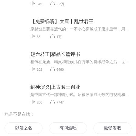
649
2.2万
【免费畅听】大唐丨乱世君王
穿越也是要靠运气的！一不小心穿越成了唐末皇帝，周围藩镇林立群狼环伺，这是地狱级的难度呀！
68
1万
短命君王|精品长篇评书
相传在龙族、精灵和魔族几百万年的持续战争之后，世界进入了短暂的和平休整时期，而在这些战争中苟延残喘的人类也在这种氛围下得到了快速的发展和对魔法灵魂能力的掌控，然后自发的形成了一个工会，他们彼此分享和提高着魔法的掌控能力。神圣帝国在相应的...
102
6460
封神演义|上古君王创业
是中国古代一部神魔小说。后被改编成无数的电视剧和电影。故事主要以周武王伐纣为背景，讲述了姜子牙、哪吒、杨戬等众多英雄人物助周伐纣的故事，以及阐教、截教之间的斗争
200
7747
您是不是在找：
以酒之名
有间酒吧
最强酒吧