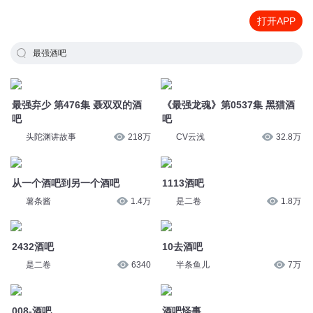
打开APP
最强酒吧
最强弃少 第476集 聂双双的酒
《最强龙魂》第0537集 黑猫酒
吧
吧
头陀渊讲故事
218万
CV云浅
32.8万
从一个酒吧到另一个酒吧
1113酒吧
薯条酱
1.4万
是二卷
1.8万
2432酒吧
10去酒吧
是二卷
6340
半条鱼儿
7万
008-酒吧
酒吧怪事
小溪有鱼77
500
老飘讲故事
18.9万