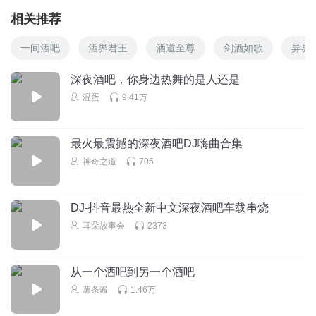
相关推荐
一间酒吧
酒界君王
酒道至尊
剑酒如歌
异界
深夜酒吧，你身边热舞的是人还是
温蛋
9.41万
最火最震撼的深夜酒吧DJ嗨曲合集
神奇之道
705
DJ-抖音最热全新中文深夜酒吧车载串烧
耳朵故事会
2373
从一个酒吧到另一个酒吧
薯条酱
1.46万