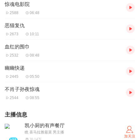
惊魂电影院
2588
06:48
恶猫复仇
2673
10:11
血红的围巾
2532
08:48
幽幽快递
2445
05:50
不肖子孙夜惊魂
2544
08:55
主播信息
凯小厨的有声餐厅
瞧 喜马拉雅最菜 男主播
加关注
20.14万