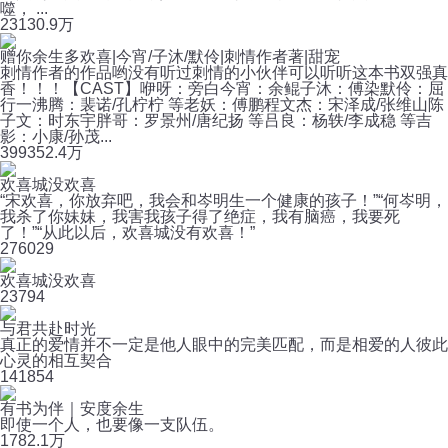
噬， ...
231
30.9万
赠你余生多欢喜|今宵/子沐/默伶|刺情作者著|甜宠
刺情作者的作品哟没有听过刺情的小伙伴可以听听这本书双强真
香！！！【CAST】咿呀：旁白今宵：余鲲子沐：傅染默伶：屈
行一沸腾：裴诺/孔柠柠 等老妖：傅鹏程文杰：宋泽成/张维山陈
子文：时东宇胖哥：罗景州/唐纪扬 等吕良：杨轶/李成稳 等吉
影：小康/孙茂...
399
352.4万
欢喜城没欢喜
“宋欢喜，你放弃吧，我会和岑明生一个健康的孩子！”“何岑明，
我杀了你妹妹，我害我孩子得了绝症，我有脑癌，我要死
了！”“从此以后，欢喜城没有欢喜！”
27
6029
欢喜城没欢喜
23
794
与君共赴时光
真正的爱情并不一定是他人眼中的完美匹配，而是相爱的人彼此
心灵的相互契合
14
1854
有书为伴｜安度余生
即使一个人，也要像一支队伍。
178
2.1万