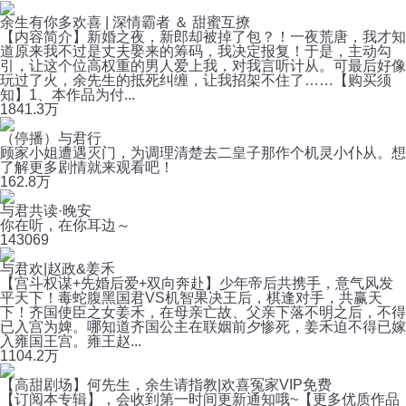
余生有你多欢喜 | 深情霸者 ＆ 甜蜜互撩
【内容简介】新婚之夜，新郎却被掉了包？！一夜荒唐，我才知
道原来我不过是丈夫娶来的筹码，我决定报复！于是，主动勾
引，让这个位高权重的男人爱上我，对我言听计从。可最后好像
玩过了火，余先生的抵死纠缠，让我招架不住了……【购买须
知】1、本作品为付...
184
1.3万
（停播）与君行
顾家小姐遭遇灭门，为调理清楚去二皇子那作个机灵小仆从。想
了解更多剧情就来观看吧！
16
2.8万
与君共读·晚安
你在听，在你耳边～
14
3069
与君欢|赵政&姜禾
【宫斗权谋+先婚后爱+双向奔赴】少年帝后共携手，意气风发
平天下！毒蛇腹黑国君VS机智果决王后，棋逢对手，共赢天
下！齐国使臣之女姜禾，在母亲亡故、父亲下落不明之后，不得
已入宫为婢。哪知道齐国公主在联姻前夕惨死，姜禾迫不得已嫁
入雍国王宫。雍王赵...
110
4.2万
【高甜剧场】何先生，余生请指教|欢喜冤家VIP免费
【订阅本专辑】，会收到第一时间更新通知哦~【更多优质作品