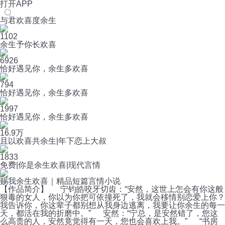
打开APP
与君欢喜度余生
1102
余生予你长欢喜
6926
恰好遇见你，余生多欢喜
794
恰好遇见你，余生多欢喜
1997
恰好遇见你，余生多欢喜
16.9万
且以欢喜共余生|年下恋上大叔
1833
免费|你是余生欢喜|现代言情
赐我余生欢喜｜精品短篇言情小说
【作品简介】 宁钧皓咬牙切齿：“安然，这世上怎会有你这般
狠毒的女人，你以为你把可依撞死了，我就会移情别恋爱上你？
我告诉你，你这辈子都别想从我身边逃离，我要让你余生的每一
天，都活在我的折磨中。” 安然：“宁总，是安然错了，您这
么高贵的人，安然竟觉得有一天，您也会喜欢上我。” “书房