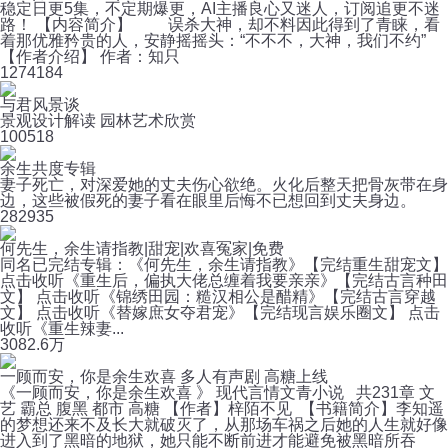
稳定日更5集，不定期爆更，AI主播良心又迷人，订阅追更不迷
路！ 【内容简介】 误杀大神，却不料因此得到了青睐，看
着那优雅矜贵的人，安静摇摇头：“不不不，大神，我们不约”
【作者介绍】 作者：知只
127
4184
与君风景谈
景观设计解读 园林艺术欣赏
100
518
余生共度专辑
妻子死亡，对深爱她的丈夫伤心欲绝。火化后整天把骨灰带在身
边，这些被假死的妻子看在眼里后悔不已想回到丈夫身边。
28
2935
何先生，余生请指教|甜宠|欢喜冤家|免费
同名已完结专辑：《何先生，余生请指教》【完结重生甜宠文】
点击收听《重生后，偏执大佬总缠着我要亲亲》【完结古言种田
文】 点击收听《锦绣田园：糙汉相公是醋精》【完结古言穿越
文】 点击收听《替嫁庶女夺君宠》【完结现言娱乐圈文】 点击
收听《重生辣妻...
308
2.6万
一顾而安，你是余生欢喜 多人有声剧 高糖上线
《一顾而安，你是余生欢喜 》 现代言情文青小说 共231章 文
艺 霸总 腹黑 都市 高糖 【作者】梓陌不见 【书籍简介】李知遥
的梦想还来不及长大就破灭了，从那场车祸之后她的人生就好像
进入到了黑暗的地狱，她只能不断前进才能避免被黑暗所吞