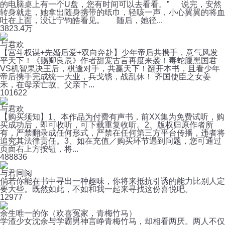
的电脑桌上有一个U盘，您有时间可以去看看。” 说完，安然
转身就走，她拿出随身携带的纸巾，轻咳一声，小心翼翼的将血
吐在上面，没让宁钧皓看见。 随后，她径...
38
23.4万
与君欢
【宫斗权谋+先婚后爱+双向奔赴】少年帝后共携手，意气风发
平天下！《赐卿良辰》作者甜宠古言再度来袭！毒蛇腹黑国君
VS机智果决王后，棋逢对手，共赢天下！翻开本书，且看少年
帝后携手完成统一大业，兵戈锈，战乱休！ 齐国使臣之女姜
禾，在母亲亡故、父亲下...
10
1622
与君欢
【购买须知】1、本作品为付费有声书，前XX集为免费试听，购
买成功后，即可收听，可下载重复收听。2、版权归原作者所
有，严禁翻录成任何形式，严禁在任何第三方平台传播，违者将
追究其法律责任。3、如在充值／购买环节遇到问题，您可通过
页面右上方按钮，将...
48
8836
与君同阅
倘若你能在书中寻出一种趣味，你将来抵抗引诱的能力比别人定
要大些。既然如此，不如和我一起来寻找这份喜悦吧。
12
977
余生唯一的你（欢喜冤家，青梅竹马）
学渣少女沈余与学霸男神言峥青梅竹马，却相看两厌。两人不仅