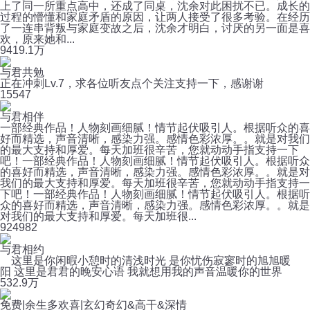
上了同一所重点高中，还成了同桌，沈余对此困扰不已。成长的
过程的懵懂和家庭矛盾的原因，让两人接受了很多考验。在经历
了一连串背叛与家庭变故之后，沈余才明白，讨厌的另一面是喜
欢，原来她和...
94
19.1万
与君共勉
正在冲刺Lv.7，求各位听友点个关注支持一下，感谢谢
15
547
与君相伴
一部经典作品！人物刻画细腻！情节起伏吸引人。根据听众的喜
好而精选，声音清晰，感染力强。感情色彩浓厚。。就是对我们
的最大支持和厚爱。每天加班很辛苦，您就动动手指支持一下
吧！一部经典作品！人物刻画细腻！情节起伏吸引人。根据听众
的喜好而精选，声音清晰，感染力强。感情色彩浓厚。。就是对
我们的最大支持和厚爱。每天加班很辛苦，您就动动手指支持一
下吧！一部经典作品！人物刻画细腻！情节起伏吸引人。根据听
众的喜好而精选，声音清晰，感染力强。感情色彩浓厚。。就是
对我们的最大支持和厚爱。每天加班很...
92
4982
与君相约
这里是你闲暇小憩时的清浅时光 是你忧伤寂寥时的旭旭暖
阳 这里是君君的晚安心语 我就想用我的声音温暖你的世界
53
2.9万
免费|余生多欢喜|玄幻奇幻&高干&深情