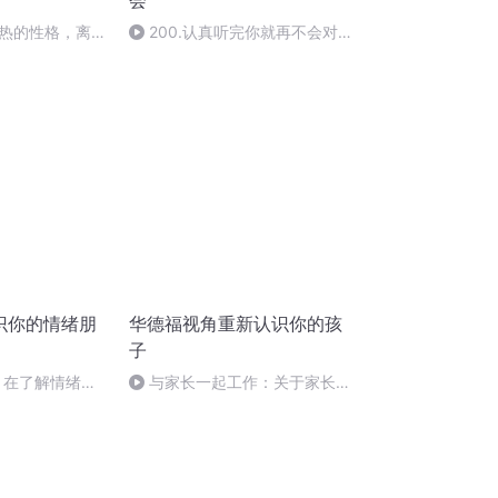
会
热的性格，离我
200.认真听完你就再不会对
他人感到失望了
认识你的情绪朋
华德福视角重新认识你的孩
子
0 在了解情绪的
与家长一起工作：关于家长会
些想法和观点发
的一些想法
（完）