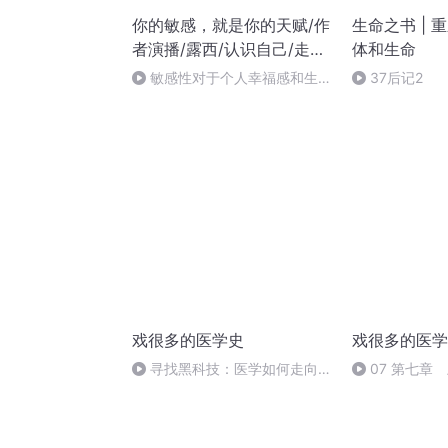
你的敏感，就是你的天赋/作
生命之书 | 
者演播/露西/认识自己/走向
体和生命
成功
敏感性对于个人幸福感和生活
37后记2
满意度的影响
戏很多的医学史
戏很多的医学
寻找黑科技：医学如何走向未
07 第七章
来
寻找黑科技：