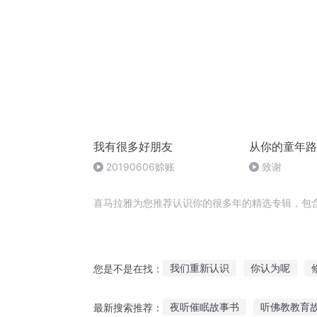
我有很多好朋友
从你的童年路
20190606赊账
致谢
喜马拉雅为您推荐认识你的很多年的精选专辑，包
我们重新认识
你认为呢
您是不是在找：
重生后大佬都想认识我
西游
夜听催眠故事书
听佛教教育
最新搜索推荐：