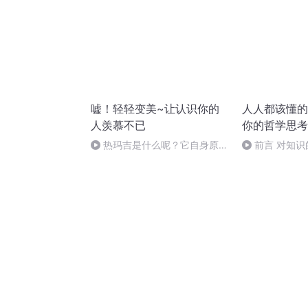
嘘！轻轻变美~让认识你的
人人都该懂的
人羡慕不已
你的哲学思考
热玛吉是什么呢？它自身原理
前言 对知
是什么？