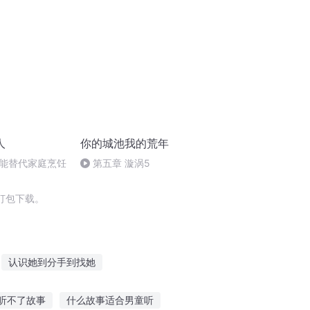
人
你的城池我的荒年
能替代家庭烹饪
第五章 漩涡5
打包下载。
认识她到分手到找她
联盟
再见不再认
重生之认妻
听不了故事
什么故事适合男童听