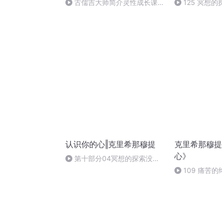
古儒吉大师简介灵性成长课程
125 冥想
简介
认识你的心‖克里希那穆提
克里希那穆提
心》
第十部分04冥想的探索没有
任何目的05
109 痛苦
苦（2）