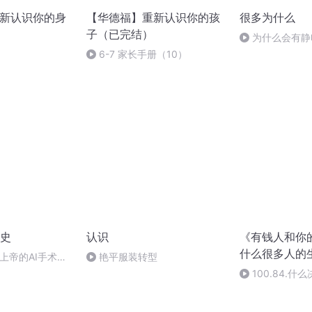
重新认识你的身
【华德福】重新认识你的孩
很多为什么
子（已完结）
为什么会有静
6-7 家长手册（10）
史
认识
《有钱人和你
什么很多人的
 上帝的AI手术刀
艳平服装转型
医学如何走向未来
100.84.什