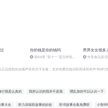
过
你的钱是你的钱吗
男男女女很多
第64章 “双十一”是怎样练成
外卖食品是否
的？
含正品授权的连播声音和文字全集，支持免费在线试听阅读和有声书MP3
修行我是认真的
我所认识的我并不是我
嘿乱加的可以认识一下
之这不是我认识的西游
只是对你认了真
这不是我认识的那个英雄
故事大全
听力训练听故事的好处
听书故事全集免费听
小智伴