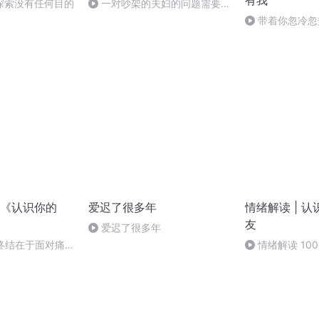
有我
的探索没有任何目的
一对吵架的夫妇的问题需要了
解他们的原初家庭
带着你忽冷忽
越远越好
《认识你的
爱迟了很多年
情绪解读 | 
友
爱迟了很多年
的终结在于面对痛
情绪解读 10
过程中，你的一
生了哪些变化？